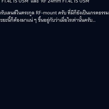
F1.4L IS USM’ และ ‘RF 24mm F1.4L IS USM’
หรับเลนส์ในตระกูล RF-mount ครับ ที่มีก็ยังเป็นเกรดธรร
นี้ก็ต้องมาแน่ ๆ ขึ้นอยู่กับว่าเมื่อไรเท่านั้นครับ…