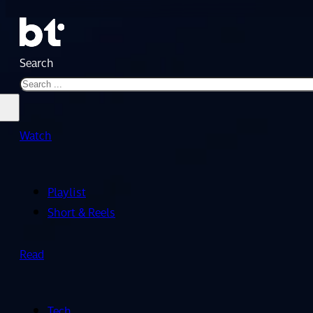
Search
Watch
Playlist
Short & Reels
Read
Tech