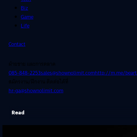
Biz
Game
Life
Contact
ฝ่ายขาย และการตลาด
085-848-2253
sales@shownolimit.com
http://m.me/beart
สมัครงาน/ฝึกงาน ติดต่อได้ที่
hr-ga@shownolimit.com
Read