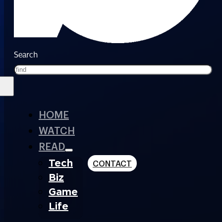
Search
HOME
WATCH
READ
Tech
CONTACT
Biz
Game
Life