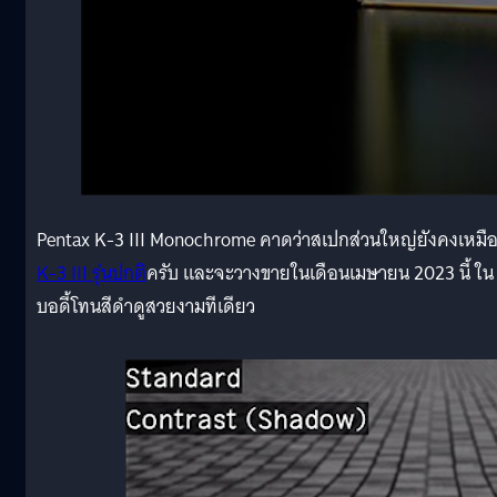
Pentax K-3 III Monochrome คาดว่าสเปกส่วนใหญ่ยังคงเหมื
K-3 III รุ่นปกติ
ครับ และจะวางขายในเดือนเมษายน 2023 นี้ ใน
บอดี้โทนสีดำดูสวยงามทีเดียว