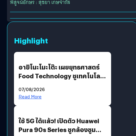
พิสูจน์อักษร : สุชยา เกษจำรัส
Highlight
อายิโนะโมะโต๊ะ เผยยุทธศาสตร์
Food Technology ชูเทคโนโลยี
“AminoScience” เจาะอินไซต์ผู้
07/08/2026
บริโภคและ B2B
Read More
ใช้ 5G ได้แล้ว! เปิดตัว Huawei
Pura 90s Series ชูกล้องซูม