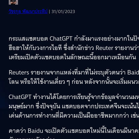
วัชรกุล พัฒนาประทีป
| 31/01/2023
กระแสแชตบอต ChatGPT กำลังมาแรงอย่างมากในปัจจุบั
ฮือฮาให้กับวงการไอที ซึ่งสำนักข่าว Reuter รายงานว่
เตรียมเปิดตัวแชตบอตในลักษณะนี้ออกมาเหมือนกัน
Reuters รายงานจากแหล่งที่มาที่ไม่ระบุตัวตนว่า
โลน หรือให้ใช้งานเดี่ยว ๆ ก่อน หลังจากนั้นจะเริ่มผ
ChatGPT ทำงานได้โดยการเรียนรู้จากข้อมูลจำนวนมห
มนุษย์มาก ซึ่งปัจจุบัน แชตบอตจากประเทศจีนจะเน้นไ
เด่นด้านการทำงานที่มีความเป็นมืออาชีพมากกว่า เช
คาดว่า Baidu จะเปิดตัวแชตบอตใหม่นี้ในเดือนมีนาคม