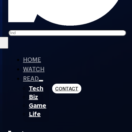
Search
HOME
WATCH
READ
Tech
CONTACT
Biz
Game
Life