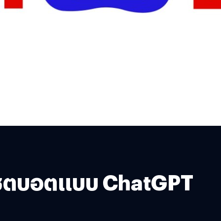
วแชตบอตแบบ ChatGPT