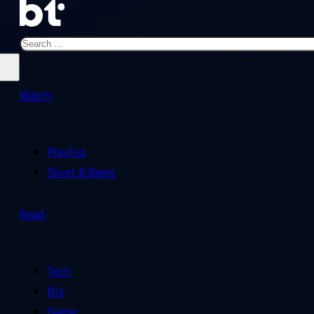
Search
Watch
Playlist
Short & Reels
Read
Tech
Biz
Game