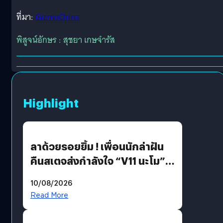
ที่มา:
GizmoChina
พิสูจน์อักษร : สุชยา เกษจำรัส
Highlight
ลาด้วยรอยยิ้ม ! เพื่อนนักล่าฝัน
คืนสเตจส่งกำลังใจ “V11 นะโม”
ยุติฝันสัปดาห์ที่ 9 ท่ามกลางความ
10/08/2026
รักแน่นฮอลล์
Read More