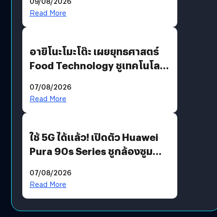
09/08/2026
Read More
อายิโนะโมะโต๊ะ เผยยุทธศาสตร์
Food Technology ชูเทคโนโลยี
“AminoScience” เจาะอินไซต์ผู้
07/08/2026
บริโภคและ B2B
Read More
ใช้ 5G ได้แล้ว! เปิดตัว Huawei
Pura 90s Series ชูกล้องซูม
200 MP ในรุ่นท็อป
07/08/2026
Read More