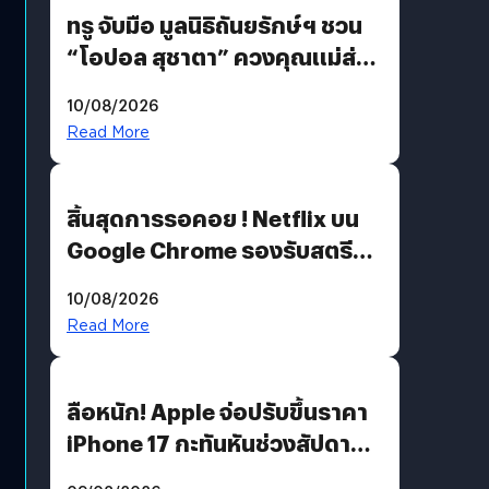
ทรู จับมือ มูลนิธิถันยรักษ์ฯ ชวน
“โอปอล สุชาตา” ควงคุณแม่ส่ง
ต่อแคมเปญ “เต้าต้องตรวจ”
10/08/2026
เติมเต็มความหมายวันแม่ปีนี้
Read More
สิ้นสุดการรอคอย ! Netflix บน
Google Chrome รองรับสตรีม
คมชัดระดับ 4K แต่ต้องผ่าน
10/08/2026
เงื่อนไขที่กำหนด
Read More
ลือหนัก! Apple จ่อปรับขึ้นราคา
iPhone 17 กะทันหันช่วงสัปดาห์ที่
10 สิงหาคมนี้