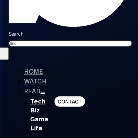
Search
HOME
WATCH
READ
Tech
CONTACT
Biz
Game
Life