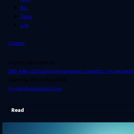
Biz
Game
Life
Contact
ฝ่ายขาย และการตลาด
085-848-2253
sales@shownolimit.com
http://m.me/beart
สมัครงาน/ฝึกงาน ติดต่อได้ที่
hr-ga@shownolimit.com
Read