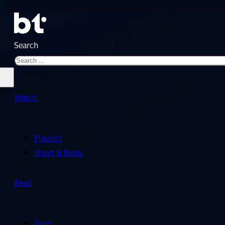
Search
Watch
Playlist
Short & Reels
Read
Tech