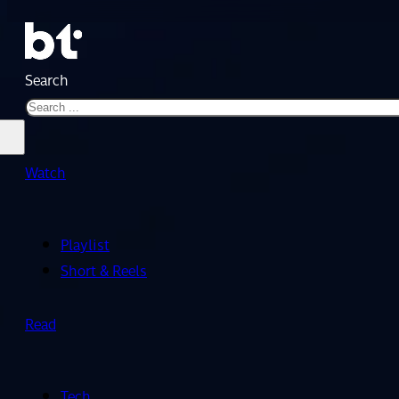
Search
Watch
Playlist
Short & Reels
Read
Tech