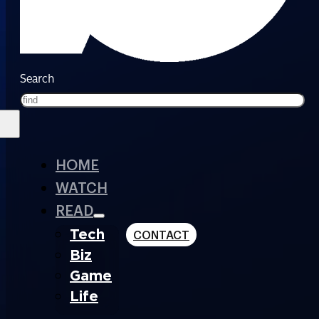
Search
HOME
WATCH
READ
Tech
CONTACT
Biz
Game
Life