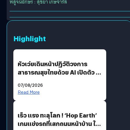
พิสูจน์อักษร : สุชยา เกษจำรัส
Highlight
หัวเว่ยเดินหน้าปฏิวัติวงการ
สาธารณสุขไทยด้วย AI เปิดตัว 4
นวัตกรรมเปลี่ยนเกมเร่งเครื่อง
07/08/2026
AI เพื่อการแพทย์ในประเทศไทย
Read More
เร็ว แรง ทะลุโลก ! ‘Hop Earth’
เกมแข่งรถที่เสกถนนหน้าบ้าน ให้