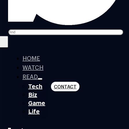
Search
HOME
WATCH
READ
Tech
CONTACT
Biz
Game
Life