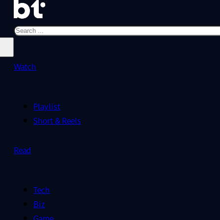
Search
Watch
Playlist
Short & Reels
Read
Tech
Biz
Game