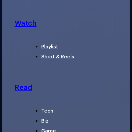
Watch
Playlist
Short & Reels
Read
Tech
Biz
Game