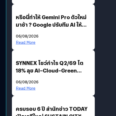
หรือนี่ทำให้ Gemini Pro ตัวใหม่
มาช้า ? Google ปรับทีม AI ให้
Demis Hassabis ลุยพัฒนา
06/08/2026
AGI
Read More
SYNNEX โชว์กำไร Q2/69 โต
18% ลุย AI–Cloud–Green
Energy สร้างฐาน Recurring
06/08/2026
Revenue เร่งเครื่อง New
Read More
Growth Engine พร้อมจ่าย
ปันผล 0.10 บาท/หุ้น
ครบรอบ 6 ปี สำนักข่าว TODAY