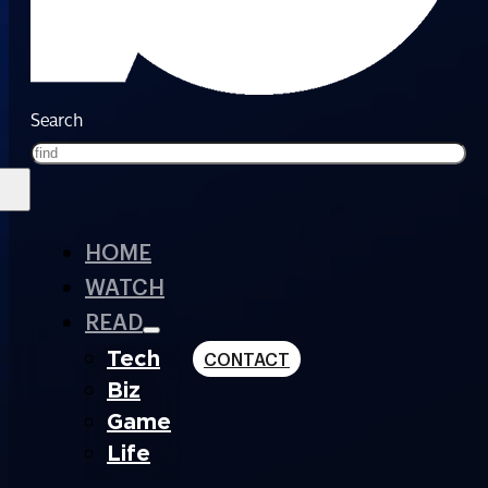
Search
HOME
WATCH
READ
Tech
CONTACT
Biz
Game
Life