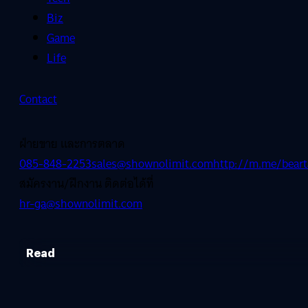
Biz
Game
Life
Contact
ฝ่ายขาย และการตลาด
085-848-2253
sales@shownolimit.com
http://m.me/beart
สมัครงาน/ฝึกงาน ติดต่อได้ที่
hr-ga@shownolimit.com
Read