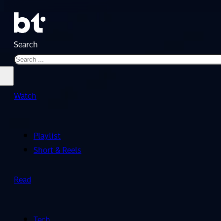
Search
Watch
Playlist
Short & Reels
Read
Tech