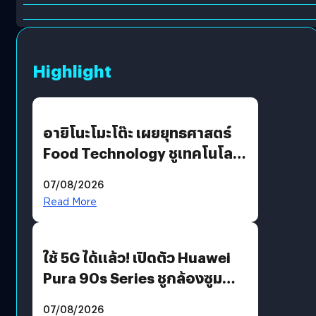
Highlight
อายิโนะโมะโต๊ะ เผยยุทธศาสตร์
Food Technology ชูเทคโนโลยี
“AminoScience” เจาะอินไซต์ผู้
07/08/2026
บริโภคและ B2B
Read More
ใช้ 5G ได้แล้ว! เปิดตัว Huawei
Pura 90s Series ชูกล้องซูม
200 MP ในรุ่นท็อป
07/08/2026