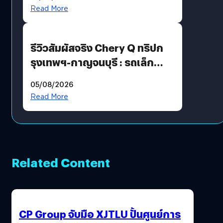
Read More
รีวิวสัมผัสจริง Chery Q ทริปก
รุงเทพฯ-กาญจนบุรี : รถเล็ก
ฟีเจอร์แน่น ช่วงล่างเฟิร์ม
05/08/2026
ฟังก์ชันเกินตัว
Read More
Related Content
CP Group จับมือ XJTLU ปั้นศูนย์การ