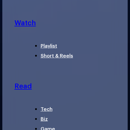
Watch
Playlist
Short & Reels
Read
Tech
Biz
Game