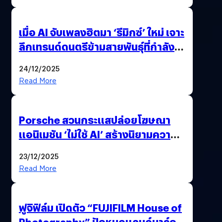
เมื่อ AI จับเพลงฮิตมา ‘รีมิกซ์’ ใหม่ เจาะ
ลึกเทรนด์ดนตรีข้ามสายพันธุ์ที่กำลัง
ยึดครองหน้าฟีด TikTok
24/12/2025
Read More
Porsche สวนกระแสปล่อยโฆษณา
แอนิเมชัน ‘ไม่ใช้ AI’ สร้างนิยามความ
‘แพง’ ที่ AI ให้ไม่ได้
23/12/2025
Read More
ฟูจิฟิล์ม เปิดตัว “FUJIFILM House of
Photography” ปักหมุดแลนด์มาร์ก