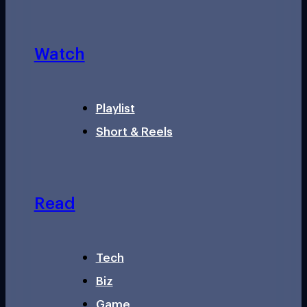
Watch
Playlist
Short & Reels
Read
Tech
Biz
Game