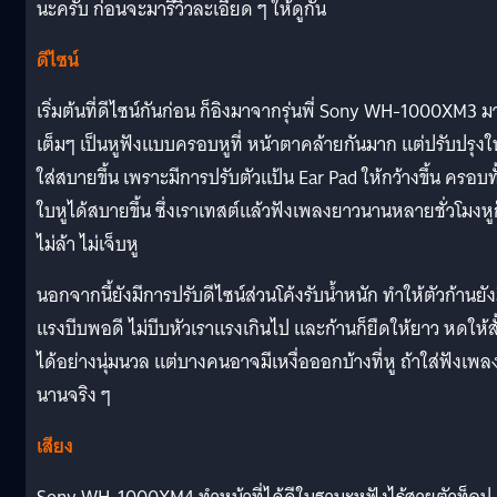
นะครับ ก่อนจะมารีวิวละเอียด ๆ ให้ดูกัน
ดีไซน์
เริ่มต้นที่ดีไซน์กันก่อน ก็อิงมาจากรุ่นพี่ Sony WH-1000XM3 ม
เต็มๆ เป็นหูฟังแบบครอบหูที่ หน้าตาคล้ายกันมาก แต่ปรับปรุงให
ใส่สบายขึ้น เพราะมีการปรับตัวแป้น Ear Pad ให้กว้างขึ้น ครอบทั
ใบหูได้สบายขึ้น ซึ่งเราเทสต์แล้วฟังเพลงยาวนานหลายชั่วโมงหูก
ไม่ล้า ไม่เจ็บหู
นอกจากนี้ยังมีการปรับดีไซน์ส่วนโค้งรับน้ำหนัก ทำให้ตัวก้านยัง
แรงบีบพอดี ไม่บีบหัวเราแรงเกินไป และก้านก็ยืดให้ยาว หดให้สั
ได้อย่างนุ่มนวล แต่บางคนอาจมีเหงื่อออกบ้างที่หู ถ้าใส่ฟังเพล
นานจริง ๆ
เสียง