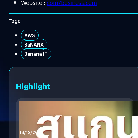
Website :
com7business.com
Tags:
AWS
BaNANA
Banana IT
Highlight
18/12/2025