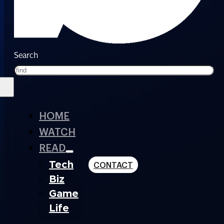
Search
HOME
WATCH
READ
Tech
CONTACT
Biz
Game
Life