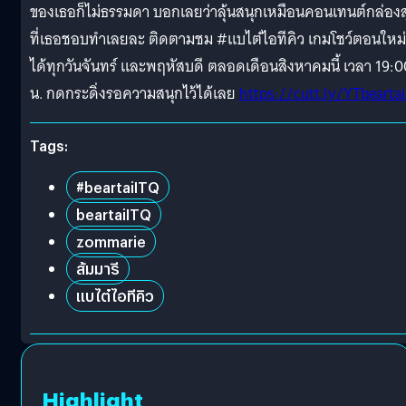
ของเธอก็ไม่ธรรมดา บอกเลยว่าลุ้นสนุกเหมือนคอนเทนต์กล่องสุ
ที่เธอชอบทำเลยละ ติดตามชม #แบไต๋ไอทีคิว เกมโชว์ตอนใหม่
ได้ทุกวันจันทร์ และพฤหัสบดี ตลอดเดือนสิงหาคมนี้ เวลา 19:0
น. กดกระดิ่งรอความสนุกไว้ได้เลย
https://cutt.ly/YTbeartai
Tags:
#beartaiITQ
beartaiITQ
zommarie
ส้มมารี
แบไต๋ไอทีคิว
Highlight