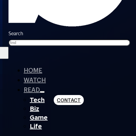
Search
HOME
WATCH
READ
Tech
CONTACT
Biz
Game
Life