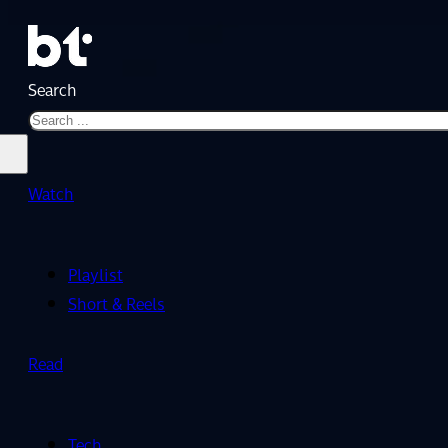
Search
Watch
Playlist
Short & Reels
Read
Tech