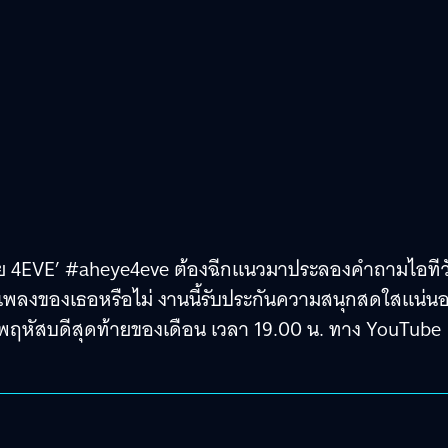
‘อ๊ะอาย 4EVE’ #aheye4eve ต้องฉีกแนวมาประลองคำถามไอทีว
อเพลงของเธอหรือไม่ งานนี้รับประกันความสนุกสดใสแน่น
นพฤหัสบดีสุดท้ายของเดือน เวลา 19.00 น. ทาง YouTube