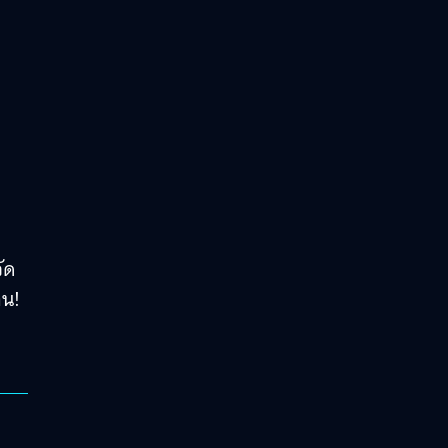
ัด
อน!