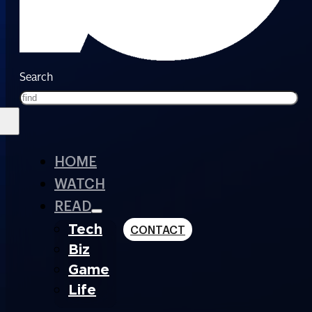
Search
HOME
WATCH
READ
Tech
CONTACT
Biz
Game
Life