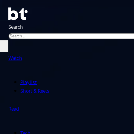
Search
Watch
Playlist
Short & Reels
Read
Tech