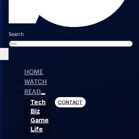
Search
HOME
WATCH
READ
Tech
CONTACT
Biz
Game
Life