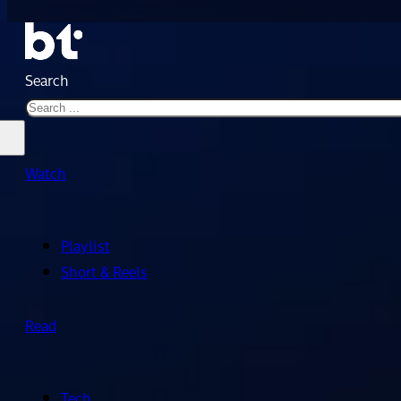
Search
Watch
Playlist
Short & Reels
Read
Tech