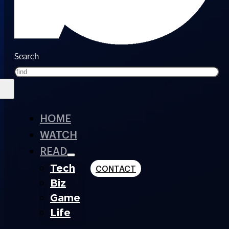
Search
HOME
WATCH
READ
Tech
CONTACT
Biz
Game
Life