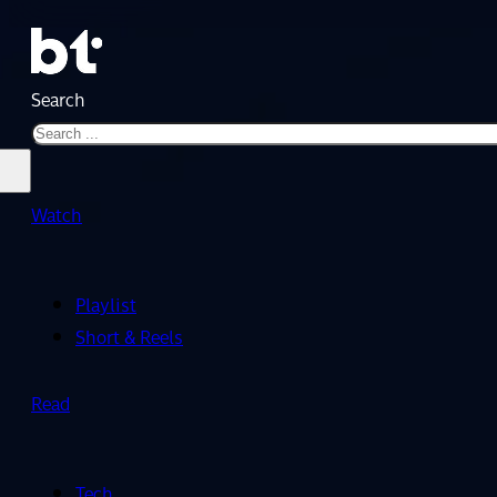
Search
Watch
Playlist
Short & Reels
Read
Tech