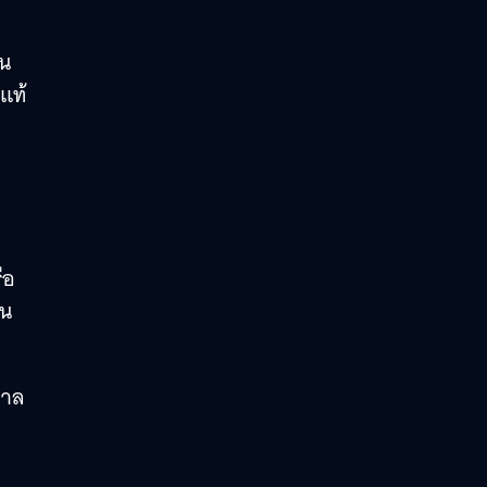
้น
แท้
ือ
็น
ศาล