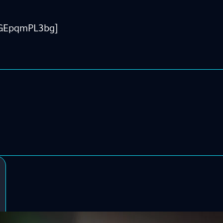
6GEpqmPL3bg]