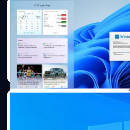
10 ออกมาให้ผู้ใช้ Windows 7 และ 8/8.1 เดิมอัปได้ทันที) ทาง
16/06/2021
เราก็จะทำการทำสอบให้โดยการลง Windows 10 ของแท้ไว้
ก่อน และทำการรันไฟล์ Setup ติดตั้งเลยโดยไม่ล้างเครื่อง ขึ้น
(Hands-On) แอบเล่น Windows 11 ก่อนเปิด
ว่าสามารถอัปเกรดได้ สามารถอัปเกรดได้ปกติเลย โดนที่
ตัวอย่างเป็นทางการ ยกโฉมดีไซน์เกือบหมด
สถานะการ Activate ยังปกติ แต่อย่างไรก็ตามเราก็ได้ทำการ
พร้อมฟีเจอร์ใหม่
ทดสอบกับหลาย ๆ เครื่อง…
Microsoft เตรียมจะจัดงานเปิดตัว Windows เวอร์ชันใหม่
อย่างเป็นทางการวันที่ 24 มิถุนายนนี้ ซึ่งก็มีการออกมาใบ้ต่าง
ๆ นานาว่าอาจจะเป็น Windows 11 ซึ่งยังไม่ทันไร ล่าสุดก็มี
ไฟล์เวอร์ชันเต็มของ Windows 11 ที่ทาง Microsoft เตรียมจะ
เปิดตัวหลุดออกมาก่อนแล้ว
ชาคริต ทองสัมฤทธิ์
| 1877 days ago
Read More
07/06/2021
ลือ Intel จะปล่อย CPU gen 12 Alder Lake
พร้อมกับ Update Windows ตัวใหม่