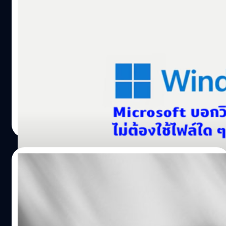
ชิดซ้ายแล้ว พิสูจน์อักษร : สุชยา เกษจำรัส
ทิป: Microsoft บอกเอง วิธี bypass ลง
Windows 11 ในคอมที่สเปกไม่ถึง
เรื่องนี้ไม่ใช่เรื่องใหม่ แต่เราอยากนำมานำเสนอว่ามีวิธีที่
สามารถทำให้ติดตั้ง Windows 11 ลงในคอมพิวเตอร์ที่สเปค
ไม่ถึง ไม่ว่าจะเป็นไม่มี TPM 2.0 (ล่าสุดในเอกสารระบุว่าต้องมี
TPM 1.2 เป็นอย่างน้อย) และไม่สามารถเปิดในไบออส อัปเดต
ไบออส หรือไม่มีสล็อตสำหรับซื้อโมดูล TPM 2.0 มาติดตั้ง
ณัชธนัท จุโฬทก
| 1721 days ago
หรือ CPU ไม่ถึงขั้นต่ำที่ Microsoft ระบุ หรืออาจเป็นไบออสที่
Read More
ไม่มี Secure Boot ให้เปิด แต่วิธีที่เราเห็น ๆ มักจะมาจากการที่
Blogger, YouTuber นำเสนอกันเอง แต่ในที่นี้เราไปพบวิธี
ที่ทาง Microsoft ประกาศไว้เอง ที่สำคัญไม่ต้องใช้ไฟล์อะไร
05/10/2021
มาช่วยด้วย แต่ไม่รับผิดชอบปัญหาที่อาจเกิดขึ้นหลังจากการ
ทำ (เท่าที่เราทดสอบยังไม่พบปัญหาอะไร อัปเดตได้ปกติด้วย
ไมโครซอฟท์ประกาศ Windows 11 พร้อมให้ใช้
นอกจากเล่นเกม Valorant ไม่ได้เพราะเกมนี้หากรันบน
งานในประเทศไทยแล้ววันนี้
Windows 11 บังคับต้องมี TPM 2.0 แต่ถ้าเครื่องใครมี TPM
2.0 แต่ CPU ไม่ถึงตามที่กำหนด ก็ยังสามารถลงแบบ…
ไมโครซอฟท์ประกาศเปิดตัว Windows 11 ให้เริ่มต้นใช้งานได้