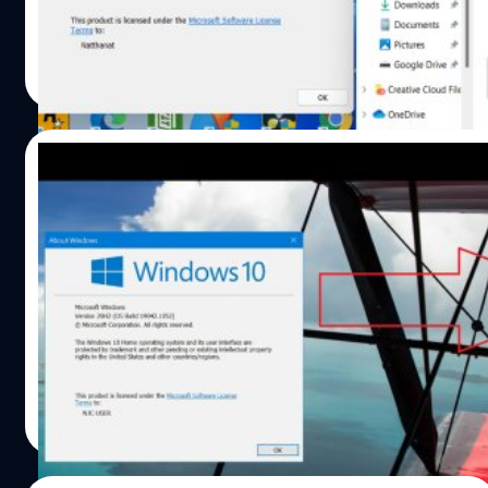
ดังนั้นทุกสิ่งที่เกิดขึ้นที่นั่นจึงถูกควบคุมโดย OS
ณัชธนัท จุโฬทก
| 1874 days ago
Read More
17/06/2021
ไฟล์หลุด Windows 11 สามารถใช้อัปเกรดจาก
Windows 10 เดิมได้ พร้อมแนวทางแก้ปัญหา
เครื่องที่ไม่สามารถอัปได้
หลังจากที่มีไฟล์สำหรับติดตั้ง Windows 11 หลุดออกมา (ซึ่ง
ไม่ใช่ไฟล์ที่ปล่อยจาก Microsoft เอง หากใครอยากลองตอน
นี้ ควรสำรองข้อมูลของท่านก่อน) และทางเราได้ทดสอบให้
เห็นหน้าตาแล้ว (Hands-On) แอบเล่น Windows 11 ก่อนเปิด
ตัวอย่างเป็นทางการ ยกโฉมดีไซน์เกือบหมด พร้อมฟีเจอร์ใหม่
ณัชธนัท จุโฬทก
| 1875 days ago
| #beartai ก็มีคำถามว่า สามารถอัปเกรดจาก Windows 10
Read More
ได้ฟรีไหม หรือว่าต้องซื้อ Windows 11 ใหม่ (เหมือนสมัยก่อน
ที่ออก Windows รุ่นใหม่ก็ต้องซื้อใหม่ จนกระทั่ง Windows