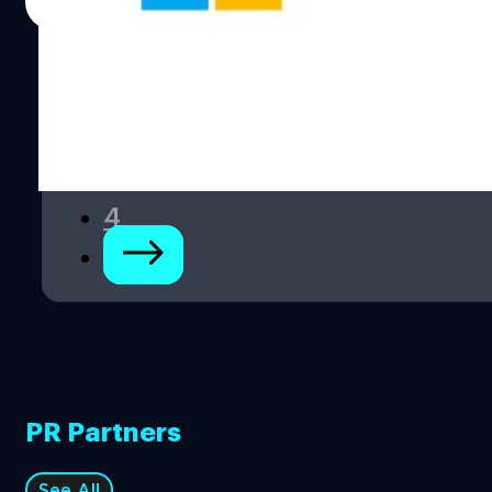
Read More
ใน Office 2021 แต่ที่แน่ ๆ Office รุ่นใหม่นี้จะรองรับการใช้
Dark mode (โหมดมืด) และรวมไปถึงการปรับปรุงในด้านต่าง
ๆ เช่น การปรับปรุงการเข้าถึง, พัฒนาความปลอดภัย,
1
Dynamic Arrays, และ XLOOKUP ใน Excel ถึงแม้ว่าจุดเด่น
ของการเปลี่ยนแปลงของเวอร์ชันนี้คือการเพิ่ม Dark mode แต่
2
หน้าตา UI (User Interface) ส่วนใหญ่ก็ยังคงเดิม รวมถึงยังคง
3
ใช้ระบบคลาวด์ใน Microsoft 365…
4
PR Partners
See All