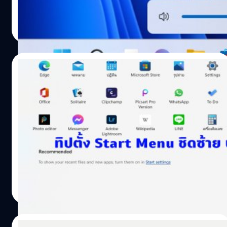
กิตติธัช วนิชผล
| 1665 days ago
Read More
18/11/2021
ทิป: วิธีตั้ง Start Menu ของ Windows 11 ชิด
ซ้าย (ฉบับเวอร์ชันตัวเต็ม)
Windows 11 มีการจัดวาง Start Menu ใหม่ เอาไว้ตรงกลาง
เพื่อให้เหมาะสมกับผู้ใช้จอกว้างและมีขนาดใหญ่มาก แต่ว่า
บางคนก็อาจไม่ชินหรือไม่ชอบ เราเคยได้แนะนำวิธีตั้ง Start
Menu ของ Windows 11 ให้ชิดซ้ายไปแล้ว แต่ว่าจะเป็นวิธี
สำหรับ Windows 11 Insider ที่เป็นเวอร์ชันก่อนตัวเต็มออกมา
ณัชธนัท จุโฬทก
| 1721 days ago
คราวนี้จะแนะนำวิธีสำหรับเวอร์ชันตัวเต็มกันนะครับ เนื่องจาก
Read More
วิธีการต่างจากตัว Insider ที่ออกมาก่อนเล็กน้อย ไปชมกันเลย
ครับ คลิกขวาที่ Taskbar 2. คลิก Taskbar behaviors หาก
หาไม่เจอให้เลื่อนลงมาล่าง ๆ สุด 3. ปรับเป็น Left 4. กลับมา
18/11/2021