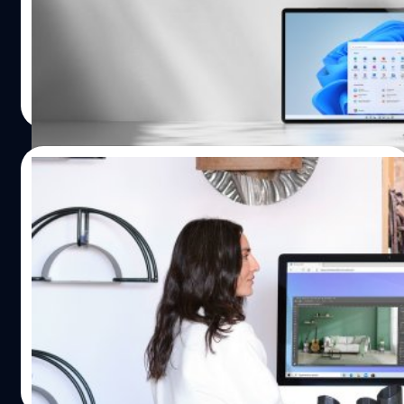
อย่างเป็นทางการ ผ่านการอัปเกรดฟรีสำหรับคอมพิวเตอร์
พีซี Windows 10 ที่มีคุณสมบัติผ่านเกณฑ์ และพีซีรุ่นใหม่ที่มา
พร้อมกับ Windows 11 ขณะที่พีซียังคงมีบทบาทสำคัญในชีวิต
ของเรามากกว่าแต่ก่อนอย่างต่อเนื่อง Windows 11 ถูก
ทีมคอนเทนต์ BT
| 1765 days ago
ออกแบบมาพร้อมการคำนึงถึงความปลอดภัยโดยมีผู้ใช้เป็น
Read More
ศูนย์กลาง เพื่อช่วยเสริมสร้างศักยภาพและความคิด
สร้างสรรค์ “Windows นับเป็นแพลตฟอร์มที่พัฒนามาเพื่อขับ
เคลื่อนนวัตกรรม และเปรียบเสมือนเป็นบ้านที่คนจำนวนกว่า
03/08/2021
พันล้านคนเข้ามาใช้เพื่อทำงาน ทำในสิ่งที่รัก และเชื่อมต่อกับ
ผู้คนที่พวกเขารัก เราได้ปรับปรุงแนวคิดประสบการณ์ของผู้ใช้
เปิดราคา Windows 365 ใช้วินโดวส์บนคลาวด์
ใหม่ทั้งหมด ใน Windows 11 เพื่อเปิดโอกาสให้คุณสามารถ
เข้าได้ทุกอุปกรณ์ เริ่มต้น 20 เหรียญ/เดือน
ใกล้ชิดกับสิ่งที่คุณรักได้มากยิ่งขึ้น มอบพลังในการผลิตผล
งาน และสร้างแรงบันดาลใจให้คุณสร้างสรรค์สิ่งต่าง
วันนี้ไมโครซอฟท์ได้เปิดแผนและค่าบริการของ Windows 365
ๆ Windows 11 จะมอบประสบการณ์ใช้งานที่เรียบง่ายและเปิด
เริ่มต้นเพียง 20 เหรียญต่อเดือนเท่านั้น ค่าบริการจะปรับ
กว้าง แต่ยังคงเก็บรักษาทุกสิ่งที่เราใช้งานไว้อย่างปลอดภัย
เปลี่ยนไปตามสเปกที่เลือกใช้ ทั้ง vCPU, RAM, และพื้นที่จัด
เรายินดีเป็นอย่างยิ่งที่ได้นำ Windows 11 มาสู่
เก็บข้อมูล
ประเทศไทย” นางชนิกานต์ โปรณานันท์ รองกรรมการผู้
ศุภกานต์ เหล่ารัตนกุล
| 1828 days ago
จัดการ สายงานการตลาดและปฏิบัติการ บริษัท ไมโครซอฟท์
Read More
(ประเทศไทย) จำกัด กล่าว อุปกรณ์ที่ได้รับการติด