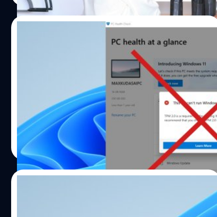
ตั้ง Windows 11 ล่วงหน้า เริ่มวางจำหน่ายแล้วโดยพันธมิตร
ต่าง ๆ ที่ เอซุส (ASUS) เอ
29/06/2021
เซอร์ (Acer) เอชพี (HP) เดลล์ (DELL) และ เลอโน
โว (Lenovo) และอุปกรณ์ Surface ของไมโครซอฟท์ โดยจะมี
Microsoft เอาแอป PC Health Check ออก
อุปกรณ์เพิ่มขึ้นในเร็ว ๆ นี้ จากพันธมิตรอื่น ๆ เช่น เอเซอร์
จากหน้าเว็บแล้ว
(Acer) เดลล์ (Sell) และซัมซุง (Samsung) ดังนั้น ผู้สนใจจึง
สามารถใช้งาน Windows 11 ได้ด้วยวิธีการดังต่อไปนี้ ซื้อพีซี
หลังจากที่ตัว Insider Preview ของ Windows 11 ออกมาแล้ว
ใหม่ที่ได้รับการติดตั้ง Windows 11 ล่วงหน้า โดยสามารถหา
วันนี้ ก็มาพร้อมกับความงงของผู้ใช้ที่มีกับโปรแกรมเช็คว่าคอม
ซื้อได้ที่ตัวแทนจัดจำหน่ายผลิตภัณฑ์อย่างเป็นทางการใน
เครื่องนั้นสามารถอัปเกรดเป็น Windows 11 ได้ไหมอย่าง PC
ประเทศไทยซื้อพีซี Windows 10 ที่รองรับการอัป
Health Check โดยล่าสุดทาง Microsoft ได้ออกมายอมรับ
เกรด Windows 11 ฟรี โดยสามารถหาซื้อได้ที่ตัวแทนจัด
ความผิดพลาดและนำแอปออกจากหน้าเว็บแล้วชั่วคราวโดย
ปรมัตถ์ วิไลสุขศรี
| 1864 days ago
จำหน่ายผลิตภัณฑ์อย่างเป็นทางการในประเทศไทยใช้
เปลี่ยนตัวโหลดหน้าเว็บเป็น Coming Soon แล้วด
แอปพลิเคชัน PC Health Check เพื่อตรวจสอบว่า
Read More
พีซี Windows…
26/06/2021
เก็บตกฟีเจอร์ต่าง ๆ ที่น่าสนใจบน Windows 11