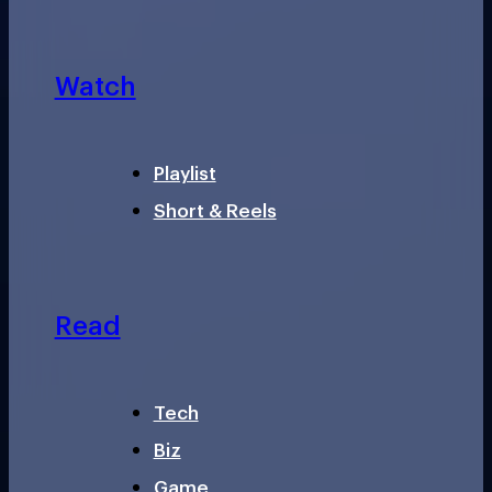
Watch
Playlist
Short & Reels
Read
Tech
Biz
Game