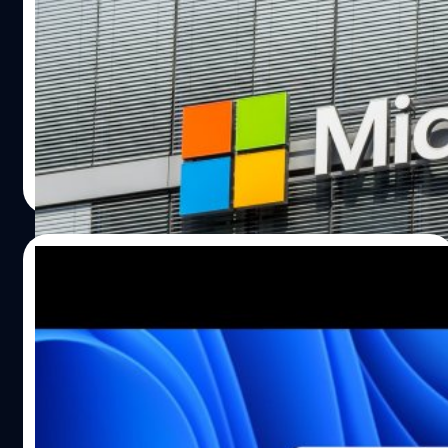
ให้ Android และ Windows ใช้งานได้เหมือน
iPhone และ macOS
ะธานเจ้าหน้าที่ฝ่ายผลิตภัณฑ์ของ Microsoft ประกาศว่า
บริษัทจะปรับโครงสร้างทีมพัฒนา Android ได้แก่ ทีมที่เกี่ยว
กับ Surface Duo OS, Swift Key, Phone Link, Microsoft
Launcher และทีมอื่น ๆ โดยจะใช้ชื่อว่า Android Microsoft
Platform and Experiences หรือ AMPX
ภควัต ขจิตวิชยานุกูล
| 1586 days ago
Read More
13/01/2022
ในที่สุด Windows 11 ก็เปลี่ยนหน้าตาแถบเพิ่ม-
ลดเสียงแล้ว
นโดวส์ (Windows) 11 ระบบปฏิบัติการใหม่ล่าสุดของ
ไมโครซอฟต์ (Microsoft) ก็เปลี่ยนหน้าตา หรือ UI เวลาเพิ่ม-
ลดเสียงแล้ว หลังจากที่ไม่ได้เปลี่ยนไปเลยหลังจากวินโดวส์ 8
เมื่อกว่า 10 ปีที่แล้ว