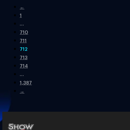
←
1
…
710
711
712
713
714
…
1,387
→