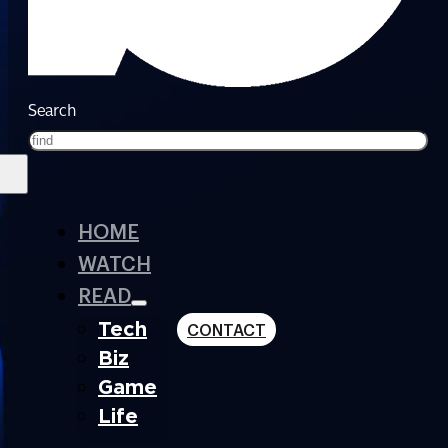
Search
HOME
WATCH
READ
Tech
CONTACT
Biz
Game
Life