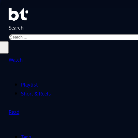
Search
Watch
Playlist
Short & Reels
Read
Tech