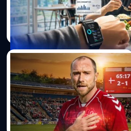
เกตส์ ต่ออนาคตของ AI และ Dataism
รุ่นใหม่ได้อย่างต่อเนื่อง ถ้าจะพูดให้เห็นภาพก็คือ จากเดิมที่
เคน มูเนโอกะ (Ken Muneoka) นักชีววิทยาด้านพัฒนาการ
ในยุคที่เทรนด์สุขภาพมาแรงก็อาจจะทำให้ใครหลาย ๆ คนเริ่ม
ต้อง "ฝึกทหารใหม่" ทุกครั้ง งานวิจัยนี้กำลังพยายามสร้าง
จากทีมวิจัย เผยว่า "เราควรเริ่มหันมาโฟกัสการใช้สัญญาณ
ที่จะหันมาสนใจเรื่องการดูแลตัวเองมากยิ่งขึ้น และเทรนด์นี้ก็
"ศูนย์ฝึก" ที่สามารถผลิตทหารได้เรื่อย ๆ แทน…
ทางเคมีเหล่านี้ในกระบวนการรักษาแผล เพราะแค่เราเปลี่ยน
ส่งผลให้มีแกดเจตมากมายขึ้นมา เพื่อเก็บสถิติพร้อมตัวเลขชี้
กลไกการตอบสนองของร่างกายนิดหน่อยเพื่อลดการเกิดแผล
วัดที่แม่นยำขึ้น ครอบคลุมตั้งแต่การออกกำลังกาย ไปจนถึง
เป็น มันก็สร้างประโยชน์ได้มหาศาลแล้ว" ทางแยกของ
อาหารการกิน สถิติหรือข้อมูลพวกนี้มีคนนิยามคำใหม่เพื่อ
อมลวรรณ ศรัทธานนท์
| 49 days ago
บาดแผล 'แผลเป็น' หรือ 'งอกใหม่' ? ปกติแล้วถ้าเวลาเนื้อเยื่อ
เรียกคนที่ติดมัน โดยมีชื่อเรียกอย่างไม่เป็นทางการว่า
Read More
เราฉีกขาด ร่างกายจะเปิดโหมดซ่อมแซมฉุกเฉินทันที เกล็ด
Dataism Dataism คืออะไร ? ก่อนอื่นต้องทำความเข้าใจก่อน
เลือดจะสร้างลิ่มเลือด เม็ดเลือดขาวก็จะรีบมาเคลียร์เซลล์ที่
ว่า Dataism คืออะไร ? Dataism หรือ 'ลัทธิข้อมูล' เป็นแนวคิด
ตาย และร่างกายจะส่งสัญญาณเรียกเซลล์ที่ชื่อ 'ไฟโบรบลา
ที่ถูกพูดถึงอย่างกว้างขวางโดยนักประวัติศาสตร์ ยูวัล โนอาห์
08/06/2026
สต์' (Fibroblasts) เข้ามาจัดการ เซลล์พวกนี้จะรีบปิดแผลให้
แฮรารี (Yuval Noah Harari) ในหนังสือ 'Homo Deus: A
ไวที่สุดเพื่อกันเชื้อโรค โดยดึงคอลลาเจนมาสานกันจนแน่น…
Brief History of Tomorrow' โดยมีแก่นความเชื่อที่ว่า
เดจาวู ! ‘เอริกเซน’ วูบกลางสนามซ้ำสอง ปลุก
จักรวาลนี้ประกอบขึ้นจากการไหลเวียนของข้อมูล หรือ Data
คำถาม เป็นโรคหัวใจ ทำไมยังเตะบอลได้ ?
flows คุณค่าของทุกสิ่ง ไม่ว่าจะเป็นสิ่งมีชีวิต ธรรมชาติ หรือ
เครื่องจักร ล้วนถูกกำหนดโดยความสามารถในการประมวลผล
ภาพข่าวที่เผยให้เห็นอาการหมดสติของคริสเตียน เอริกเซน
ข้อมูลไว้แล้ว ตามแนวคิด Dataism สิ่งมีชีวิตรวมถึงตัวมนุษย์
(Christian Eriksen) นักฟุตบอลชื่อดัง อายุ 34 ปี ชาว
เองก็เป็นเพียง 'อัลกอริทึมทางชีวเคมี' และเมื่อเทคโนโลยี
เดนมาร์ก ที่เคยค้าแข้งกับสโมสรดังมานับไม่ถ้วน ได้สร้างความ
ก้าวหน้าขึ้น ระบบคอมพิวเตอร์และ AI ก็สามารถที่จะประมวล
กังวลให้กับแฟนบอลทั่วโลก หลังในเกมอุ่นเครื่องกระชับมิตร
ผลข้อมูลได้เหนือกว่าสมองของมนุษย์ ที่ทำหน้าที่เก็บข้อมูล
ระหว่างทีมชาติเดนมาร์กและทีมชาติยูเครนเมื่อวันที่ 7
รัตนาภรณ์ ศรีนวลจันทร์
| 60 days ago