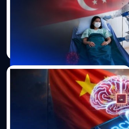
ในปี 2021 องค์การอาหารและยาแห่งสหรัฐอเมริกา (FDA)
โควิดระบาด ! สิงคโปร์ยอดป่วยทะลุหมื่น หวั่น
เคยอนุมัติอุปกรณ์ที่ชื่อว่า Pronto-7 ซึ่งใช้วิธีฉายแสงผ่านเล็บ
สะเทือนไทย สธ. เผยยังไม่พบความรุนแรง ด้าน
มือเพื่อวัดระดับฮีโมโกลบิน แต่ปัญหาคือ 'สีผิว' มีผลต่อความ
แพทย์ยันยังไม่น่าห่วง
แม่นยำของอุปกรณ์นี้ ทำให้ผลที่ได้ในกลุ่มคนผิวเข้มคลาด
โควิด-19 กำลังกลับมา หรือจริง ๆ มันไม่เคยหายไปไหน ?
เคลื่อนได้ แต่ 'ตาขาว' ของมนุษย์เรามีเม็ดสีน้อยมากและมี
กลางเดือนพฤษภาคม 2026 ที่ผ่านมา หน้าสื่อทั้งในไทยและ
ลักษณะแทบจะเหมือนกันในทุกกลุ่มประชากร ทำให้
ต่างประเทศเองต่างรายงานข่าวใหญ่ที่เกิดขึ้นในสิงคโปร์ หลัง
เทคโนโลยีใหม่นี้ จึงมีประโยชน์จากข้อได้เปรียบตรงนี้พอสม
โควิดระบาดหนัก ส่งผลให้มีผู้ป่วยพุ่งทันทีกว่า 12,700 ราย
สมควร ขั้นตอนการทำงาน หลักการทำงานก็จะไม่ได้ซับซ้อน
ภายเวลาสัปดาห์เดียว นั่นทำให้หลายคนเกิดความกังวลตาม
รัตนาภรณ์ ศรีนวลจันทร์
| 72 days ago
มากครับ เริ่มแรกคือใช้กล้องจุลทรรศน์ที่มีกำลังขยาย 50 เท่า
มาว่าไทยมีโอกาสที่จะระบาดใหญ่เหมือนในสิงคโปร์หรือไม่ ?
Read More
ถ่ายวิดีโอความยาว 10 วินาทีบริเวณตาขาวของผู้เข้ารับการ
สายพันธ์ุที่กำลังระบาดอยู่ในสิงคโปร์ตอนนี้คือ สายพันธุ์
ทดสอบ ซอฟต์แวร์ที่ชื่อว่า Video-to-Vessels จะเข้ามา
NB.1.8.1 ไวรัสโควิด-19 สายพันธุ์ย่อยของโอมิครอน
จัดการวิดีโอ โดยตัดการกะพริบตา การขยับดวงตา หรือการ
(Omicron) มีชื่อเรียกเฉพาะหรือชื่อเต็มในวงการแพทย์ว่า ‘นิม
26/05/2026
เปลี่ยนแปลงของแสงออกไป เพื่อแปลงภาพให้กลายเป็นภาพ
บัส’ (Nimbus) ซึ่งเป็นสายพันธุ์ต่อจากสายพันธุ์ JN.1 ที่เป็น
นิ่งแบบไทม์แลปส์ของเส้นเลือดในดวงตา และใช้โมเดล AI ที่
สายพันธุ์หลักของไวรัสโควิด-19 ที่แพร่ระบาดในสิงคโปร์ก่อน
ก้าวสำคัญทางการแพทย์ ! จีนลุยทดลอง
ชื่อว่า VesselNet จะวิเคราะห์รูปแบบการไหลเวียนของเซลล์
หน้านี้ ซึ่งสายพันธุ์นี้คิดเป็นสัดส่วนมากกว่าครึ่งหนึ่งของ
เทคโนโลยี BCI ฝังชิปในสมองเต็มรูปแบบเป็น
เม็ดเลือด เพื่อทำนายระดับฮีโมโกลบินและปริมาณเม็ดเลือด
จำนวนผู้ติดเชื้อทั้งหมด โดยศูนย์ควบคุมและป้องกันโรค
ครั้งแรก
แดง ปีเตอร์ แคมป์เบลล์ (Peter…
(CDA) ระบุว่าวัคซีนโควิด-19 ที่มีอยู่ยังคงมีประสิทธิภาพใน
นี่ถือเป็นความหวังใหม่ของวงการแพทย์เลยก็ว่าได้ เพราะ
การป้องกันสายพันธุ์นี้ นายแพทย์นาเรส สมิตาสิน (Dr. Nares
ล่าสุดประเทศจีนได้เดินหน้าเริ่มการทดลองทางคลินิกแบบ
Smitasin) ที่ปรึกษาอาวุโสของโรงพยาบาลมหาวิทยาลัยแห่ง
หลายศูนย์เป็นครั้งแรก สำหรับระบบเชื่อมต่อสมองกับ