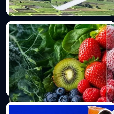
หากนอนน้อยในลักษณะนี้ต่อเนื่องเป็นเวลาหลายเดือนหรือ
ภัยพิบัติทางธรรมชาติที่ตัดขาดการสัญจรทางบกไร้ทางเข้าถึง
หลายปี อาจเพิ่มความเสี่ยงของโรคอ้วน โรคหัวใจ และโรคเบา
BT จะพาไปเจาะลึกเบื้องหลังปฏิบัติการสำคัญด้าน
รัตนาภรณ์ ศรีนวลจันทร์
| 21 days ago
หวานได้ นอกจากนี้…
สาธารณสุขไทยครั้งประวัติศาสตร์ใน “ปฏิบัติการอากาศยาน
Read More
ไร้คนขับทางการแพทย์ (Drone)” เฉลิมพระเกียรติพระบาท
สมเด็จพระเจ้าอยู่หัว เนื่องในโอกาสวันเฉลิมพระชนมพรรษา
28 กรกฎาคม 2569 ซึ่งเปิดตัวอย่างเป็นทางการ ณ สนามกีฬา
17/07/2026
พญาผานอง อำเภอปัว จังหวัดน่าน เมื่อวันที่ 16 กรกฎาคมที่
ผ่านมา โครงการนี้คือความร่วมมือครั้งสำคัญระหว่าง
เทียบชัด ! ‘ของสด’ vs ‘แช่แข็ง’ แบบไหนดีต่อ
กระทรวงสาธารณสุข และ บริษัท ทรู คอร์ปอเรชั่น จำกัด
สุขภาพมากกว่า ?
(มหาชน) ร่วมด้วยภาคีเครือข่ายระดับประเทศอย่างสำนักงาน
การบินพลเรือนแห่งประเทศไทย (CAAT), สำนักงาน กสทช.
ในยุคที่ค่าครองชีพพุ่งสูงขึ้น การซื้อผักและผลไม้สดมาตุนไว้
และ บริษัท วิทยุการบินแห่งประเทศไทย (AEROTHAI) เพื่อปู
อาจไม่ใช่ตัวเลือกที่เป็นมิตรกับเงินในกระเป๋าสักเท่าไหร่ หาก
ทางสู่การปฏิรูประบบโลจิสติกส์สาธารณสุขไทยทั่วประเทศ
เหลือทิ้งก็อาจเป็น Food Waste ได้ นั่นทำให้ใครหลาย ๆ คน
ทำไมต้องเริ่มที่ อำเภอปัว จังหวัดน่าน อุปสรรคทางภูมิศาสตร์
จึงเริ่มหันมามองทางเลือกอย่างผักผลไม้ 'แช่แข็ง' และ 'บรรจุ
ที่เทคโนโลยีต้องเอาชนะ อำเภอปัว จังหวัดน่าน ได้รับเลือกให้
กระป๋อง' ด้วยจุดเด่นที่ราคาถูกกว่าและเก็บรักษาได้นานกว่า
อมลวรรณ ศรัทธานนท์
| 21 days ago
เป็นพื้นที่คิกออฟปฏิบัติการจริงครั้งแรก เนื่องจากสภาพ
ของสด คำถามสำคัญคือ ทางเลือกเหล่านี้ดีต่อสุขภาพของเรา
Read More
ภูมิประเทศมีความท้าทายสูงมาก รายล้อมด้วยภูเขาสูงชัน เส้น
จริงหรือ ? ลองมาเจาะลึกข้อเท็จจริงจากงานวิจัยกัน ของสด
ทางสัญจรทางบกคดเคี้ยวเลาะตามไหล่เขาและหน้าผา ยิ่งใน
vs ของเแช่แข็ง อย่างที่ทุกคนก็รู้กันดีว่าผักและผลไม้เป็นแหล่ง
ช่วงฤดูมรสุม พื้นที่แห่งนี้จะมีความเสี่ยงสูงจากดินสไลด์ น้ำป่า
รวมวิตามิน แร่ธาตุ และกากใยอาหารที่สำคัญ ช่วยบำรุงสุข