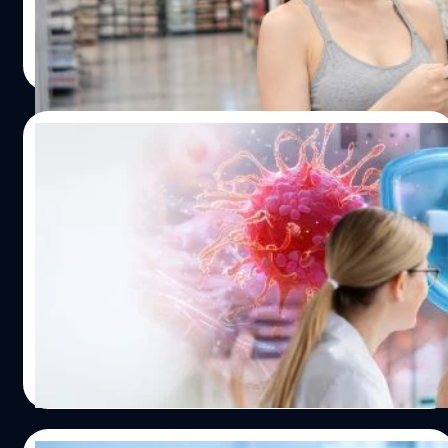
ผ่านของรางวัลก็อาจเป็นการจุดประกายให้คนเข้าใจความ
งวดกับอาหารการกิน ซึ่งแน่นอนว่าการแทร็กอาหารหรือ
สำคัญและประโยชน์ของการออกกำลังกายมากขึ้นและง่ายขึ้น
โภชนาการโดยส่วนมากไม่ได้เกิดจากคลังความรู้ของตัวเองแต่
เมื่อเทียบกับการบอกว่าวิ่งแล้ว “สุขภาพดีในอนาคต” ซึ่งเป็น
อย่างใด เพราะส่วนใหญ่จะหนีไม่พ้นการใช้โมเดล AI ส่วนตัว
กานต์สิรี บัววิชัยศิลป์
| 23 days ago
นามธรรมและเห็นผลช้ากว่า ปรากฏการณ์นี้สะท้อนให้เห็นว่า
หรือแอปฯ คุมอาหาร แอปฯ Yuka เป็นอีกหนึ่งแอปฯ จากผู้
Read More
แบรนด์ต่าง ๆ จับทางจิตวิทยาผู้บริโภคในกระแสการวิ่งได้
สร้างชาวฝรั่งเศสที่กำลังเป็นที่นิยมสูงในสหรัฐฯ โดยแอปฯ นี้มี
อย่างเฉียบคม เพราะแม้คนทั้งหลายจะรู้ว่านี่เป็นแคมเปญการ
หลักการใช้งานง่าย ๆ คือเราเปิดแอปฯ สแกนไปที่บาร์โคด
ตลาดแบบโต้ง ๆ แต่ก็พร้อมกระโจนเข้าไป ต่างจากการตลาด
สินค้า แล้วระบบจะแสดงผลขึ้นมาว่าเป็นสีแดง สีเขียว หรือสี
10/07/2026
แบบเดิมที่พอคนรู้ว่าเป็นแคมเปญก็มักจะเซย์โนส่ายหน้าหนีไว้
ส้ม พร้อมอธิบายว่าในสินค้าชิ้นนี้มีสารอาหารที่จำเป็นและไม่
ก่อน เพราะนอกจากรางวัลที่ได้แล้ว การเข้าร่วมแคมเปญตาม
จำเป็นต่อร่างกายในปริมาณเท่าไหร่ ซึ่งเป็นการคำนวณอ้างอิง
ความหวังใหม่ในการรักษามะเร็ง ผลิตเซลล์
เทรนด์เหล่านี้ ยังทำให้คนรู้สึกเป็นส่วนหนึ่งของสังคม ซึ่งเป็น
จากหลักโภชนาการ และค่าอาหารที่บริษัทผลิตอาหารระบุไว้
รักษาได้ไม่จำกัด
ความต้องการพื้นฐานของมนุษย์ วิ่งแลกของ "แฟชั่นชั่วคราว"
ในสินค้าชิ้นนั้นอีกที ที่น่าสนใจคือผู้ใช้หลายรายที่ใช้แอปฯ นี้
สู่การสร้าง "นิสัยใหม่" ถ้าจะบอกว่าคนไทยชอบอะไรแมส ๆ
พอเห็นสีแดง (อันตราย สารอาหารไม่มีประโยชน์) ก็จะวางคืน
ทุกวันนี้การรักษามะเร็งไม่ได้มีแค่การผ่าตัด ฉายแสง หรือเคมี
ตามกระแส ก็ต้องบอกว่าไม่เกินจริง หากมองย้อนไปในอดีต
ชั้นวางทันที และเลือกซื้อสินค้าที่มีค่าสีเขียวแทน ซึ่งแน่นอนว่า
บำบัดเท่านั้น แต่ยังมีอีกวิธีที่เรียกว่า ภูมิคุ้มกันบำบัด
คนไทยเราสู้ตายเมื่อสังคมเกิดความนิยมอะไรบางอย่างขึ้น…
สินค้า ‘ค่าสีเขียว’ ที่ได้มามักจะมีราคาสูงขึ้นมาอีกนิด
(Immunotherapy) ซึ่งอาศัยเซลล์ภูมิคุ้มกันของร่างกายให้
เนื่องจากเป็นสินค้าออร์แกนิก Open Food Facts ก็เป็นอีกหนึ่ง
กลับไปต่อสู้กับเซลล์มะเร็ง แม้วิธีนี้จะช่วยรักษามะเร็งบางชนิด
แพลตฟอร์มจากฝรั่งเศสที่เปิดให้คนทั่วไปถ่ายรูปลง เพื่อให้
ได้อย่างมีประสิทธิภาพ แต่ก็ยังมีข้อจำกัดหลายด้าน ทั้งการ
Worawalan
| 28 days ago
แพลตฟอร์มเก็บข้อมูลโภชนาการ เมื่อคนอื่นเข้ามาดูก็จะเห็น
ผลิตเซลล์ภูมิคุ้มกันที่ทำได้ยาก ใช้เวลานาน มีจำนวนจำกัด
Read More
ว่าอาหารชิ้นที่อยากกินมีค่าโภชนาการอย่างไรบ้าง นอกจากนี้
และมีค่าใช้จ่ายในการรักษาค่อนข้างสูง ส่งผลให้ภูมิคุ้มกัน
ยังมีโมเดล AI ที่ใครต่อใครต่างพากันใช้แทร็กมื้ออาหารและ