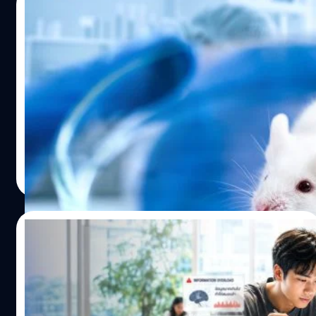
บำบัดยังไม่สามารถเข้าถึงผู้ป่วยได้ทุกคน ล่าสุด ทีมนักวิจัย
ของกินต่าง ๆ นานา โดยคนส่วนใหญ่มักจะสร้างพรอมต์ใน AI
จาก University of Southern California (USC) ค้นพบ
06/07/2026
เอาไว้ พร้อมบอกเงื่อนไข เช่น ต้องการลดน้ำหนัก เพิ่มกล้าม
แนวทางที่อาจช่วยแก้ปัญหานี้ ด้วยการพัฒนาเทคนิคที่ทำให้
เนื้อ หรือลดหวาน…
สามารถสร้าง "ต้นแบบ" ของเซลล์ภูมิคุ้มกันให้แบ่งตัวและผลิต
ความหวังใหม่ ! ร่างกายมนุษย์อาจงอกอวัยวะ
เซลล์ใหม่ได้อย่างต่อเนื่อง ซึ่งอาจปูทางไปสู่การผลิตเซลล์
ใหม่ได้ หลังนักวิจัยพบวิธีเปลี่ยน ‘แผลเป็น’ เป็น
สำหรับรักษามะเร็งในปริมาณที่มากขึ้นในอนาคต โดยจุด
‘เนื้อเยื่อเจริญ’
สำคัญของงานวิจัยครั้งนี้ ไม่ใช่การค้นพบเซลล์ชนิดใหม่ แต่
ที่ผ่านมา การงอกอวัยวะใหม่ ทั้งนิ้ว แขน ขา หรือแม้แต่สมอง
เป็นการพัฒนาเทคนิคที่ทำให้ เซลล์ตั้งต้นของระบบภูมิคุ้มกัน
ดูเหมือนจะเป็นความสามารถตามธรรมชาติที่มีแค่ในสัตว์บาง
สามารถแบ่งตัวและเพาะเลี้ยงต่อได้ในห้องปฏิบัติการ ซึ่งอาจ
ชนิด อย่างซาลาแมนเดอร์ ดาวทะเล รวมถึงหมาน้ำ (Axolotl)
ช่วยให้ผลิตเซลล์สำหรับการรักษาได้มากกว่าวิธีเดิม จาก
เท่านั้น ในขณะที่สัตว์ส่วนใหญ่ รวมถึงสัตว์เลี้ยงลูกด้วยนม
"ผลิตทีละชุด" สู่การสร้างแหล่งผลิต หากเปรียบเทียบระบบ
อย่างมนุษย์เราต้องยอมรับการสูญเสียอวัยวะอย่างถาวรมา
อมลวรรณ ศรัทธานนท์
| 32 days ago
ภูมิคุ้มกันเป็นกองทัพ เซลล์ภูมิคุ้มกันก็เปรียบเสมือนทหารที่
ตลอด แต่จากข้อมูลล่าสุด มนุษย์อาจไม่ได้ถูกตัดสิทธิ์ในความ
Read More
คอยตรวจจับและกำจัดสิ่งแปลกปลอมอย่างเซลล์มะเร็ง ที่ผ่าน
สามารถนี้ไปซะทีเดียว เพราะจริง ๆ แล้วเราอาจจะแค่ยังหาวิธี
มา นักวิจัยต้องนำเซลล์ของผู้ป่วยมาปรับแต่งในห้องปฏิบัติการ
เปิดสวิตช์มันไม่เจอ ? งานวิจัยล่าสุดจากทีมมหาวิทยาลัย
ก่อนส่งกลับเข้าสู่ร่างกาย แม้วิธีนี้จะให้ผลลัพธ์ที่ดี แต่เซลล์
เทกซัสเอแอนด์เอ็ม (Texas A&M University) พบว่าระบบ
19/06/2026
ผลิตได้อย่างจำกัด และต้องใช้เวลาหลายสัปดาห์ งานวิจัย
เยียวยาบาดแผลในสัตว์เลี้ยงลูกด้วยนม สามารถถูกกระตุ้นให้
ใหม่นี้จึงเลือกแก้ปัญหาที่ต้นทาง แทนที่จะต้องสร้างเซลล์
สร้าง 'โครงสร้างกระดูก' ที่สูญเสียไปขึ้นมาใหม่ได้ ถึงผลลัพธ์
รู้จัก Dataism ทำไมมนุษย์เสพติดชุดข้อมูล จน
ภูมิคุ้มกันขึ้นมาใหม่ทุกครั้ง นักวิจัยกลับพบวิธีเพาะเลี้ยงเซลล์
ในการทดลองกับหนูจะยังไม่เพอร์เฟกต์ 100% แต่นี่คือก้าว
สูญเสียเจตจำนงเสรี ? ส่องมุมมองของ บิลล์
ต้นกำเนิดของเซลล์ภูมิคุ้มกันให้สามารถแบ่งตัวและผลิตเซลล์
สำคัญที่ทำให้เราเข้าใจระบบฟื้นฟูร่างกายตัวเองได้ลึกซึ้งขึ้น