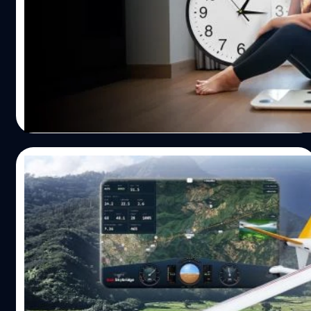
มากกว่าคนอื่น แต่ละกรุ๊ปเลือดมีความเสี่ยงไม่เท่ากัน ผลการ
ขึ้นได้
ศึกษาพบว่า คนที่มีกรุ๊ปเลือดย่อย A1 มีโอกาสเกิดโรคหลอด
เลือดสมองก่อนอายุ 60 ปี สูงขึ้นประมาณ 16% เมื่อเทียบกับ
หลาย ๆ คนอาจคิดว่า "น้ำหนักขึ้น" เกิดจากการกินที่มากไป
กรุ๊ปเลือดอื่น ขณะที่ผู้ที่มียีนของกรุ๊ปเลือด O1 มีความเสี่ยงลด
หรือการออกกำลังกายที่น้อยไป แต่ล่าสุด งานวิจัยใหม่กลับ
ลงประมาณ 12% โดย A1 ไม่ใช่กรุ๊ปเลือดใหม่ แต่เป็นกรุ๊ปเลือด
พบว่า การนอนน้อยลงเพียงวันละประมาณ 80 นาที ก็อาจ
ย่อยของกรุ๊ป A และเป็นชนิดที่พบได้บ่อยที่สุด คิดเป็น
ทำให้น้ำหนักตัวเพิ่มขึ้นได้ นักวิจัยจากคณะแพทยศาสตร์ของ
ประมาณ 80% ของผู้ที่มีกรุ๊ปเลือด A ส่วนที่เหลือส่วนใหญ่เป็น
วิทยาลัย Columbia University ได้ศึกษาผู้ใหญ่จำนวน 95 คน
Worawalan
| 17 days ago
กรุ๊ปย่อย A2 ขณะที่กรุ๊ปย่อยอื่น…
ที่ปกตินอนคืนละ 7-8 ชั่วโมง โดยให้ผู้เข้าร่วมทดลองเข้านอน
Read More
ช้าลงประมาณ 90 นาที ทำให้เวลานอนเฉลี่ยลดลงราว 80 นาที
ต่อคืน ติดต่อกันเป็นเวลา 6 สัปดาห์ ก่อนเปรียบเทียบกับช่วง
ที่นอนตามปกติ ผลการศึกษาพบว่า ผู้เข้าร่วมมีน้ำหนักตัวเพิ่ม
17/07/2026
ขึ้นเฉลี่ยประมาณ 0.45 กิโลกรัม และใช้เวลาไปกับการนั่งหรือ
ทำกิจกรรมที่ใช้พลังงานน้อยมากขึ้น เมื่อเทียบกับช่วงที่นอน
เจาะลึก “ปฏิบัติการอากาศยานไร้คนขับ
หลับเพียงพอ ที่ผ่านมา งานวิจัยส่วนใหญ่มักศึกษาผลของ การ
ทางการแพทย์” พร้อมเทคโนโลยี “True
อดนอนอย่างหนัก เช่น นอนเพียง 4 ชั่วโมงต่อคืน ซึ่งไม่ใช่
SkyBridge” พลิกโฉมโลจิสติกส์สาธารณสุข
พฤติกรรมของคนส่วนใหญ่ แต่การศึกษาครั้งนี้ต้องการจำลอง
ท่ามกลางภูมิประเทศอันสลับซับซ้อนของประเทศไทย "ระยะ
ไทย ประเดิมบินโดรนส่งเลือด-เวชภัณฑ์ อ. ปัว
สถานการณ์ที่พบได้จริง เพราะปัจจุบันมีคนจำนวนไม่น้อย
ทางและเวลา" มักกลายเป็นอุปสรรคสำคัญที่พรากโอกาสใน
จ. น่าน
ที่นอนเพียง 5-6 ชั่วโมงต่อคืน เป็นประจำ นักวิจัยยังระบุว่า
การรักษาชีวิตของผู้คนในพื้นที่ห่างไกล โดยเฉพาะในยามเกิด