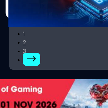
ชาติ (NUH) ประเทศสิงคโปร์ กล่าวว่า การเพิ่มขึ้นของจำนวนผู้
คอมพิวเตอร์ หรือ BCI (Brain-Computer Interface) แบบฝัง
ป่วยโควิด-19 ในช่วงที่ผ่านมานั้นเป็นสิ่งที่คาดการณ์ได้
เต็มรูปแบบ ซึ่งถือเป็นความก้าวหน้าครั้งสำคัญในการนำ
อมลวรรณ ศรัทธานนท์
| 73 days ago
เนื่องจากไวรัสได้เปลี่ยนสถานะเป็นโรคประจำถิ่นคล้ายกับไข้
เทคโนโลยีระดับสูงที่จีนพัฒนาขึ้นเองมาประยุกต์ใช้ในการ
Read More
หวัดใหญ่ แม้จำนวนผู้ป่วยโควิดในสิงคโปร์ยังคงมีแนวโน้มเพิ่ม
รักษาผู้ป่วยจริง ความหวังใหม่ของผู้ป่วยอัมพาต อาการ
สูงขึ้นเรื่อย ๆ ด้านประเทศไทย กระทรวงสาธารณสุข ได้ออก
อัมพาตทั้งตัวที่เกิดจากภาวะไขสันหลังบาดเจ็บ ถือเป็นหนึ่งใน
แถลงเกี่ยวกับสถานการณ์แพร่ระบาดของโควิด สายพันธุ์
ปัญหาที่ท้าทายที่สุดในวงการประสาทวิทยา เนื่องจากวิธีการ
NB.1.8.1 ไว้ว่าเป็นสายพันธุ์หลักในประเทศไทย…
1
ทำกายภาพบำบัดหรือการฟื้นฟูที่มีอยู่ในปัจจุบันยังคงมีข้อ
จำกัด ทำให้ผู้ป่วยหลายรายไม่สามารถฟื้นฟูสมรรถภาพการ
2
เคลื่อนไหวร่างกายให้กลับมาเป็นปกติได้มากนัก ทำไมต้องเป็น
3
แบบฝังเต็มรูปแบบ ? โดยปกติแล้ว เทคโนโลยี 'BCI' จะแบ่ง
เทคนิคออกเป็น 3 รูปแบบหลัก ได้แก่ สำหรับการทดลองใน
ครั้งนี้ได้เลือกที่จะใช้เทคโนโลยีแบบฝังเต็มรูปแบบ ซึ่งมีจุดเด่น
คือการเปิดโอกาสให้ขั้วไฟฟ้า สามารถเข้าไปทำงานและสื่อสาร
กับเซลล์ประสาทในสมองได้โดยตรง ผลลัพธ์ที่ได้คือการรับ
สัญญาณประสาทจากสมองที่มีความละเอียดและคมชัดเพิ่ม
ขึ้นอย่างก้าวกระโดด ด้านทีมนักวิจัยระบุว่า การที่ระบบ
สามารถดักจับสัญญาณสมองได้คุณภาพสูงขึ้น จะช่วยให้การ
ถอดรหัสความตั้งใจในการเคลื่อนไหวของผู้ป่วยมีความ