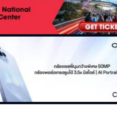
แม่นยำสูงตามไปด้วย และสิ่งนี้จะเข้าไปช่วยสนับสนุนการ
ควบคุมระบบประสาทได้อย่างตรงจุด พร้อมที่จะเป็นรากฐาน
สำคัญไปสู่วิธีการฟื้นฟูร่างกายด้วยเทคโนโลยีขั้นสูงในวันข้าง
หน้า ทดลองนำร่องโดยผู้ป่วยจำนวน 32 คน ในช่วงเริ่มต้น การ
ทดลองจะพุ่งเป้าไปที่กลุ่มผู้ป่วยที่มีปัญหาแขนขาใช้งานไม่ได้
ซึ่งเป็นผลพวงมาจากไขสันหลังส่วนคอระดับสูงได้รับบาดเจ็บ
อธิบายให้เข้าใจง่าย ๆ ก็คือ ภาวะที่เส้นประสาทไขสันหลัง
บริเวณ 'ต้นคอส่วนบน' ส่วนที่อยู่ติดกับฐานกะโหลกศีรษะได้รับ
ความเสียหายอย่างรุนแรง ซึ่งการทดลองนี้จะนำร่องโดยมีผู้
ป่วยเข้าร่วมจำนวน 32 คน และคาดหวังว่าจะสามารถขยาย
ขอบเขตการทดลองให้ครอบคลุมผู้ป่วยกลุ่มอื่น ๆ เพิ่มเติมใน
อนาคต อย่างไรก็ดี ถ้าเทคโนโลยีนี้สามารถทำได้จริง และ
ประสบความสำเร็จ สิ่งนี้จะไม่ใช่แค่คืนอิสระและคืนชีวิตให้ผู้
ป่วยเพียงเท่านั้น แต่ยังเปรียบเสมือนแสงสว่างแห่งความหวังที่
สาดส่องไปถึงครอบครัวและคนรอบข้างที่รักพวกเขาอีกด้วย…