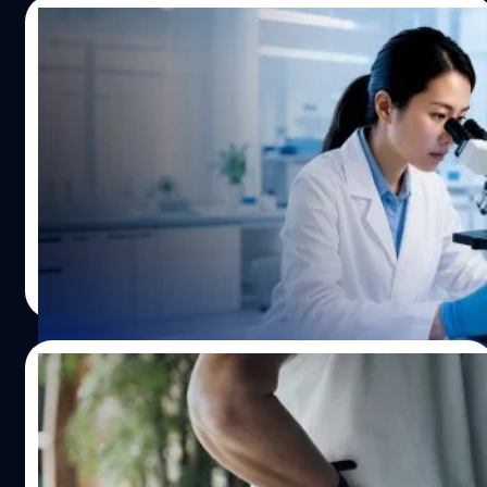
24/07/2026
นักวิจัยพบ ยาลดน้ำหนักอาจชะลอความแก่ในผู้
ป่วย
หลายคนน่าจะเคยได้ยินเกี่ยวกับยาลดน้ำหนักยอดฮิต ผ่าน
กระแส "การปักปากกา" ที่ได้รับความนิยมไปทั่วโลก แต่จริง ๆ
แล้วเป็นยารักษาโรคเบาหวานชนิดที่ 2 และยาควบคุมน้ำหนักที่
ใช้ตัวยาเดียวกันคือ เซมากลูไทด์ (Semaglutide) ซึ่งช่วย
ควบคุมระดับน้ำตาลในเลือดและทำให้อิ่มนาน จึงถูกนำมาใช้
Worawalan
| 14 days ago
รักษาโรคอ้วนและควบคุมน้ำหนักอย่างแพร่หลาย ล่าสุดมีงาน
Read More
วิจัยใหม่ที่ชวนสนใจ เมื่อพบว่าตัวยานี้อาจไม่ได้มีประโยชน์แค่
เรื่องน้ำหนัก แต่อาจจะช่วยให้ร่างกายเสื่อมช้าลงในระดับ
เซลล์ได้อีกด้วย นักวิจัยจาก University of California San
23/07/2026
Diego ได้ศึกษาผู้ใหญ่ที่ติดเชื้อ HIV จำนวน 108 คน โดยแบ่ง
เป็น 2 กลุ่ม กลุ่มหนึ่งได้รับ “ยาเซมากลูไทด์” ติดต่อกัน 32
เมลาโทนินช่วยบรรเทาอาการปวดเรื้อรังได้ ?
สัปดาห์ ส่วนอีกกลุ่มได้รับ “ยาหลอก” เพื่อใช้เปรียบเทียบผล