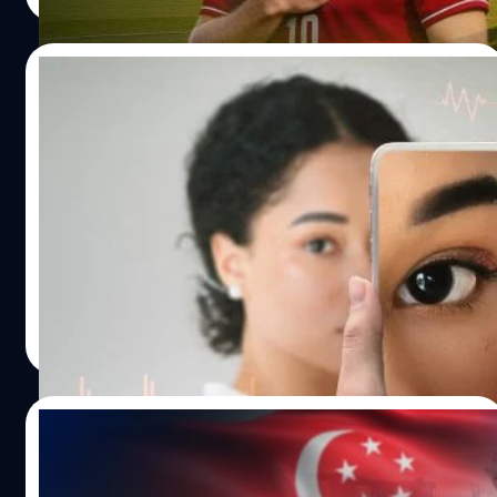
และกลายเป็นสิ่งสูงสุดที่ทรงคุณค่า…
มิถุนายน 2026 ที่ผ่านมา โดยเจ้าตัวได้วูบล้มกลางสนามแข่ง
Read More
ท่ามกลางสายตาของเพื่อนนักเตะ และแฟนบอลทั่วโลก ก่อน
จะกลับมามีสติอีกครั้ง และออกจากสนามด้วยตัวเอง เบื้องต้น
สมาคมฟุตบอลเดนมาร์กได้แจ้งข้อมูลว่า นักเตะปลอดภัยดี
05/06/2026
และอยู่ระหว่างการตรวจเพิ่มเติมเพื่อหาสาเหตุที่แท้จริง
อย่างไรก็ตาม ภาพนี้ไม่ได้เกิดขึ้นเป็นครั้งแรก แต่สำหรับเอริก
นักวิจัยใช้ AI ตรวจเลือดจางผ่าน ‘ดวงตา’ โดย
เซนแล้ว นี่คือสิ่งที่เคยเกิดขึ้นแล้วเมื่อปี 2021 ในการแข่งขันยูโร
ไม่ต้องใช้เข็มเจาะเลือด
2020 ที่เขาได้วูบล้มพับไปในขณะที่กำลังวิ่งรับส่งลูกบอลใน
สนาม สร้างความสะเทือนใจทันทีหลังมีการเปิดเผยข้อมูลว่า
คนกลัวเข็มถูกใจสิ่งนี้ นักวิจัยได้พัฒนาระบบใหม่ที่ใช้เพียงการ
เขามีอาการหัวใจหยุดเต้น เหตุการณ์ในวันนั้นแพทย์ได้วินิจฉัย
ถ่ายวิดีโอสั้น ๆ ที่ดวงตาเพื่อประเมินระดับเม็ดเลือดแดง ซึ่ง
ว่าเขามีภาวะหัวใจเต้นผิดจังหวะ นอกจากนี้ยังมีเหตุการณ์ที่
หมายความว่าเราอาจไม่ต้องเจ็บตัวจากการใช้เข็มเจาะเลือด
เคยเกิดขึ้นกับ เอโดอาร์โด โบเว (Edoardo Bove) นักเตะชาว
อีกต่อไป แม้ว่าเทคโนโลยีนี้จะยังไม่พร้อมเข้ามาแทนที่การ
อิตาลี ที่หมดสติกลางสนามแข่งเมื่อปี 2024 เช่นเดียวกัน และ
เจาะเลือดแบบเดิมแบบ 100% แต่มันมีศักยภาพสูงมากในการ
อมลวรรณ ศรัทธานนท์
| 63 days ago
ทั้งหมดนี้ทำให้เกิดคำถามที่ว่าอะไรที่เป็นสาเหตุ แล้วทำไมนัก
เป็น 'เครื่องมือคัดกรองเบื้องต้น' เพื่อหาผู้ที่ควรเข้ารับการ
Read More
ฟุตบอลที่มีอาการป่วยเกี่ยวกับหัวใจถึงยังสามารถลงเตะได้ ?
ตรวจเลือดอย่างละเอียดต่อไป ซึ่งจะมีประโยชน์อย่างยิ่งใน
สาเหตุโรคหัวใจที่พบในนักฟุตบอล หากเจาะลึกไปถึงสาเหตุ
กลุ่มประเทศที่มีรายได้น้อย หรือมีข้อจำกัดในการเข้าถึงห้อง
แล้วนั้น ผลการศึกษาล่าสุดจากสมาคมโรคหัวใจแห่ง
ปฏิบัติการทางการแพทย์ ระบบนี้ทำงานอย่างไร ? การตรวจวัด
27/05/2026
สหรัฐอเมริกา (American College of Cardiology) พบว่า
ค่าเลือดแบบไม่ใช้เข็มไม่ใช่เรื่องใหม่ทั้งหมด เพราะก่อนหน้านี้
ภาวะบางประการ…