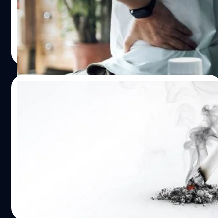
เพราะคนกลุ่มนี้มักมีการอักเสบเรื้อรังและมีแนวโน้มที่ร่างกาย
อาการปวดหลัง ปวดข้อ ปวดตามร่างกายของหลาย ๆ คน ไม่
จะเสื่อมเร็วกว่าคนทั่วไป ทำให้เห็นความเปลี่ยนแปลงของตัวบ่ง
ได้แก้ด้วยการนวดแล้วจบ และหลาย ๆ ครั้งอาการปวดเหล่านี้
ชี้ความแก่ได้ชัดเจนยิ่งขึ้น หลังจบการทดลองนักวิจัยนำ
ก็กลายมาเป็น ‘อาการปวดเรื้อรัง’ ที่พยายามแก้เท่าไหร่ก็ยังไม่
ตัวอย่างเลือดมาตรวจสิ่งที่เรียกว่า ตัวบ่งชี้ความแก่ทางชีวภาพ
หาย แต่เหล่านักปวดทั้งหลายอาจจะสบายใจขึ้นถ้าได้รู้ว่าสาร
ซึ่งเปรียบเสมือน "นาฬิกาของร่างกาย" ที่ช่วยบอกว่าเซลล์ใน
ง่าย ๆ อย่าง ‘เมลาโทนิน’ ที่นอกจากจะช่วยให้นอนหลับได้ดี
กานต์สิรี บัววิชัยศิลป์
| 15 days ago
ร่างกายกำลังเสื่อมเร็วหรือช้ากว่าอายุจริงของเรา ความแก่ทาง
ขึ้นแล้ว ยังมีส่วนช่วยบรรเทาอาการปวดได้ด้วย Melatonin
Read More
ชีวภาพ คืออะไร ? อายุบนบัตรประชาชนบอกแค่ว่าเราเกิดมา
คืออะไร ? เมลาโทนินสร้างขึ้นตามธรรมชาติโดยต่อมไพเนียล
แล้วกี่ปี แต่ไม่ได้บอกว่าร่างกายของเรา "แก่" แค่ไหน เพราะ
ในสมองยามค่ำคืน ช่วยปรับวงจรการนอนและการตื่นของ
คนอายุเท่ากันอาจมีสุขภาพและการเสื่อมของเซลล์แตกต่าง
ร่างกาย ด้วยเหตุนี้ ฮอร์โมนชนิดนี้จึงถูกนำมาใช้อย่างแพร่
23/07/2026
กันได้ นักวิทยาศาสตร์จึงใช้แนวคิดที่เรียกว่า ความแก่ทาง
หลายในการรักษาอาการนอนไม่หลับและภาวะเจ็ตแลก (Jet
ชีวภาพ (Biological…
Lag) หลาย ๆ คนรู้ว่าฮอร์โมนตัวนี้ว่ามันมีส่วนทำให้เรานอน
เพื่อนบ้านสูบบุหรี่ ควันลอยเข้าบ้าน แก้ปัญหา
หลับสบาย แต่อาจจะยังนึกไม่ถึงว่ามันมีส่วนเกี่ยวข้องช่วย
อย่างไรเมื่อ “สิทธิส่วนบุคคล” รบกวนผู้อื่น
บรรเทาอาการปวดได้ แต่ถ้าลองมองในมุมที่ว่า ‘การนอน’
และ ‘ความเจ็บปวด’ จริง ๆ มีความเกี่ยวข้องกัน ก็จะเข้าใจได้
เคยไหม ? พักผ่อนอยู่ในบ้านของตัวเองแท้ ๆ แต่กลับต้องทน
มากขึ้น เพราะเมื่อเรานอนไม่ดี ความรู้สึกเจ็บปวดตามร่างกาย
สูดกลิ่นควันบุหรี่ที่ลอยมาจากบ้านข้าง ๆ ทั้งที่เราไม่ได้สูบ ยิ่ง
ก็จะหายยาก ซึ่งพอไม่หายเจ็บ ก็จะนอนไม่หลับซักที การมีตัว
ไปกว่านั้น แม้ผู้สูบจะอ้างว่าเป็นสิทธิที่ทำได้เพราะสูบในรั้วบ้าน
ช่วยให้หลับได้ง่ายมากขึ้นก็จะช่วยบรรเทาอาการเจ็บปวดได้
ตนเอง แต่ควันบุหรี่ไม่ได้หยุดอยู่แค่ในเขตบ้านของเขา ลม
เช่นกัน เมลาโทนิน ช่วยบรรเทาอาการเจ็บปวดได้จริง ? โดย
สามารถพัดพาควัน มลพิษ และกลิ่นเหม็นเข้ามาสร้างความ
รัตนาภรณ์ ศรีนวลจันทร์
| 15 days ago
พื้นฐานแล้วฮอร์โมนตัวนี้สามารถบรรเทาอาการเจ็บปวดได้
เดือดร้อนรำคาญให้เพื่อนบ้านอย่างเลี่ยงไม่ได้ ปัญหานี้ไม่ใช่