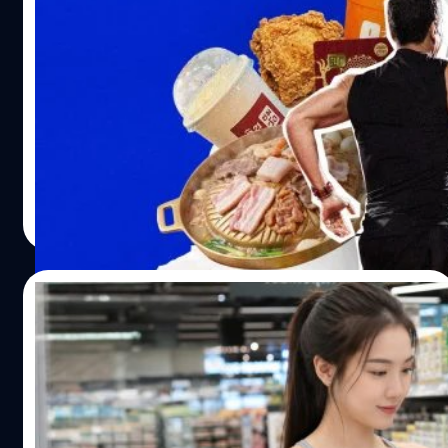
17/07/2026
ไหลหลาก หรือฝนตกหนักจนทำให้ถนนหนทางภาคพื้นดินถูก
ภาพองค์รวม และลดความเสี่ยงของการเกิดโรคหัวใจรวมถึง
ตัดขาดอย่างสมบูรณ์ การนำส่งยา เวชภัณฑ์ หรือแม้แต่การส่ง
มะเร็งบางชนิด ข่าวดีก็คือ ผักผลไม้แช่แข็งและกระป๋องส่วน
กระแสวิ่งแลกของ การตลาดที่อาจจุดประกาย
สิ่งส่งตรวจทางห้องปฏิบัติการ…
ใหญ่ สามารถรักษาคุณค่าทางโภชนาการดั้งเดิมไว้ได้เป็น
ประเทศสุขภาพดี ?
อย่างดี เผลอ ๆ อาจมีคุณค่ามากกว่าผักผลไม้สดที่ถูกแช่ทิ้งไว้
ในตู้เย็นนานนับสัปดาห์ด้วยซ้ำ หลายคนอาจจะมองว่าใช่เหรอ
ช่วง 2-3 ปีมานี้ เทรนด์สุขภาพในบ้านเราและทั่วโลกอยู่ในช่วง
เวอร์ไปมั้ย ? งานวิจัยของ University of Georgia พบว่า
ขาขึ้นแบบสุด ๆ ไม่ว่าจะฝั่งโภชนาการ Longevity และการ
การนำผักผลไม้ไปเข้าสู่กระบวนการแช่แข็งอย่างรวดเร็วหลัง
ออกกำลังกาย โดยเฉพาะการวิ่ง ที่กลายเป็นการออกกำลังกาย
เก็บเกี่ยว จะเปรียบเสมือนการ 'ล็อก' สารอาหารเอาไว้ ทำให้
ยอดฮิตของคนไทย ส่วนสำคัญที่ขับเคลื่อนวงการวิ่งในบ้านเรา
ผักอย่างบรอกโคลีหรือผักโขมแช่แข็ง มีปริมาณวิตามินและ
หนีไม่พ้นโซเชียลมีเดีย ที่อินฟลูเอนเซอร์ได้ Influence หรือมี
ภูษิต เรืองอุดมกิจ
| 21 days ago
สารอาหารหลงเหลืออยู่สูงกว่าผักสดชนิดเดียวกันที่ถูกเก็บทิ้ง
อิทธิพลต่อคนดูสมคำเรียก และหลายเดือนมานี้เราต่างเห็น
Read More
ไว้ในตู้เย็นนานเกิน 5 วันขึ้นไป ยิ่งไปกว่านั้น กระบวนการถนอม
การตลาด "การวิ่งแลกของ" ไม่ว่าจะวิ่งแลกแว่น วิ่งแลกไก่
อาหารบางวิธียังช่วยเพิ่มปริมาณสารอาหารได้อีกด้วย
ทอด วิ่งแลกออนเซน หรือแม้แต่การวิ่งแลกส่วนลดซิลิโคน
ตัวอย่างเช่น แอพริคอตแช่แข็งจะมีปริมาณวิตามินซีสูงกว่า
เสริมหน้าอก BT beartai เลยมานั่งคิดว่าหรือนี่จะเป็นจุดเริ่ม
15/07/2026
แบบสดมาก เนื่องจากมีการนำวิตามินซีมาใช้เป็นส่วนหนึ่งใน
ต้นของสังคม-ประเทศสุขภาพดีของไทยได้รึเปล่านะ จาก
กระบวนการถนอมผลไม้นั่นเอง อย่างไรก็ตาม แต่ละ
ข้อมูลปัจจุบันคนอ้วนในไทย ทั้งโรคอ้วนและน้ำหนักเกินมีเพิ่ม
แทร็กอาหารด้วยแอปฯ ดีจริงไหม ?
กระบวนการก็มีรายละเอียดและข้อควรระวังที่ต่างกันไป ต้อง
ขึ้นมาก ไหนจะเบาหวานชนิดที่ 2 และ NCDs อีกหลายโรคก็
เล่าแบบนี้ก่อนว่าการแช่แข็ง…
เพิ่มขึ้น กระแสการวิ่งแลกที่สามารถเปลี่ยนความน่าเบื่อของ
ทุกวันนี้คนหันมาใส่ใจสุขภาพกันมากขึ้น ทั้งคนที่ตั้งใจลดน้ำ
การออกกำลังกายให้กลายมาเป็นความท้าทายที่จับต้องได้
หนัก คุมอาหาร หรือเพราะโรคประจำตัวที่รุมเร้าจนต้องเข้ม