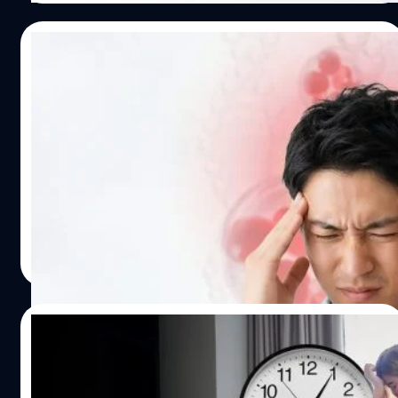
Read More
‘โดยตรง’ อยู่แล้ว โดยงานวิจัยชี้ว่าสารชนิดนี้ช่วยระงับ
แค่เรื่องกลิ่นรบกวนเท่านั้น แต่ยังส่งผลกระทบร้ายแรงต่อ
สัญญาณความเจ็บปวดในระบบประสาทส่วนกลาง บรรเทา
สุขภาพ โดยเฉพาะบ้านที่มีเด็กเล็ก ผู้สูงอายุ หรือผู้ป่วยโรค
อาการอักเสบ คลายความตึงเครียดของเส้นประสาทที่ทำงาน
ทางเดินหายใจ เพราะควันบุหรี่มือสองเป็นภัยเงียบที่ทำให้ผู้
21/07/2026
หนักเกินไป พร้อมช่วยปกป้องเซลล์จากการถูกทำลายโดย
สูดดมป่วยสะสม มีสารพิษสะสมในร่างกายจนเพิ่มความเสี่ยง
อนุมูลอิสระและภาวะเครียดออกซิเดชัน ผลการศึกษาเชิงลึก
ต่อการเป็นมะเร็งปอดและโรคอื่น ๆ ข้อมูลจากองค์การอนามัย
วิจัยชี้คนกรุ๊ปเลือด A อาจเสี่ยงโรคหลอดเลือด
จากกลุ่มตัวอย่างผู้ใหญ่ 2,028…
โลกระบุว่าในแต่ละปี ยาสูบเป็นสาเหตุการเสียชีวิตของ
สมองมากกว่ากรุ๊ปอื่น
ประชากรทั่วโลกมากกว่า 7 ล้านคน รวมถึงผู้บริสุทธิ์ที่ได้รับควัน
บุหรี่มือสองด้วย สูบบุหรี่ในบ้านตัวเองผิดไหม ? บางคนอาจจะ
กรุ๊ปเลือดไม่ได้เป็นแค่ข้อมูลที่ใช้ตอนบริจาคหรือรับเลือด แต่
มีคำถามหรือเคยเจอข้ออ้างของคนสูบที่มักจะบอกว่าการสูบ
จริง ๆ แล้วกรุ๊ปเลือดอาจบอกอะไรเกี่ยวกับสุขภาพของเราได้
เป็นเรื่องของสิทธิส่วนบุคคล แต่จริง ๆ แล้วใช่หรือไม่กันแน่
มากกว่าที่เรารู้ งานวิจัยพบว่า คนแต่ละกรุ๊ปเลือด อาจมีความ
“การสูบบุหรี่ในบ้านตัวเอง ถือเป็นสิทธิที่ทำได้โดยสมบูรณ์หรือ
เสี่ยงเกิดโรคหลอดเลือดสมองที่เกิดก่อนอายุ 60 ปี ไม่เท่ากัน
ไม่ ?” คำตอบคือ ไม่ใช่สิทธิที่ทำได้โดยสมบูรณ์ หากการกระ
แม้ความเสี่ยงที่เพิ่มขึ้นจะอยู่ระดับไม่มาก แต่ก็ช่วยให้นักวิจัย
Worawalan
| 17 days ago
ทำนั้นไปละเมิดหรือสร้างความเดือดร้อนแก่ผู้อื่น ตามพระราช
สามารถเข้าใจปัจจัยของโรคนี้ได้มากขึ้น งานวิจัยที่ตีพิมพ์ใน
Read More
บัญญัติการสาธารณสุข พ.ศ. 2535 ได้นิยามคำว่า "เหตุ
วารสาร Neurology วิเคราะห์ข้อมูลทางพันธุกรรมจากการ
รำคาญ" ไว้อย่างชัดเจนใน มาตรา 25 (4) ว่า "การกระทำใด ๆ
ศึกษากว่า 48 งานวิจัย โดยมีผู้ป่วยโรคหลอดเลือดสมอง
อันเป็นเหตุให้เกิดกลิ่น แสง รังสี เสียง ความร้อน…
ประมาณ 17,000 คน และกลุ่มเปรียบเทียบเกือบ 600,000 คน
21/07/2026
อายุระหว่าง 18–59 ปี เพื่อตรวจสอบว่า พันธุกรรมแบบใดอาจ
ทำให้บางคนเสี่ยงเป็นโรคหลอดเลือดสมองตั้งแต่อายุน้อย
เวลานอนหายไปแค่วันละ 80 นาที ก็ทำให้อ้วน