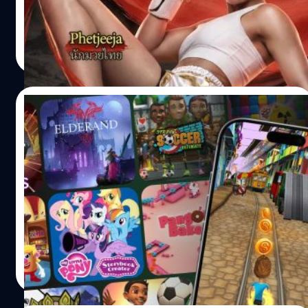
(NASDAQ: NTES, HKEX: 9999) และ ZhuRong Studio ร่วม
ฉลองการครบรอบครึ่งปีของ Sword of Justice ในภูมิภาค
ภูษิต เรืองอุดมกิจ
| 89 days ago
เอเชียตะวันออกเฉียงใต้ ด้วยการอัปเดตเนื้อหาครั้งใหญ่ โดย
Read More
ไฮไลต์สำคัญคือการร่วมมือ (Collaboration) กับแชมป์โลก
มวยไทยอย่าง Phetjeeja (เพชรจีจ้า) พร้อมการเปิดตัวสำนัก
ใหม่ Female Ironclad, รางวัลฉลองครบรอบสุดพิเศษ, เนื้อ
07/05/2026
เรื่องบทใหม่ รวมถึงการเพิ่มความท้าทายทั้งในรูปแบบ PvE
และ PvP Sword of Justice เป็นเกมแนว Eastern Fantasy
พลิกโฉมวงการเกม ! Radian Arc, Blacknut
MMORPG เล่นฟรีบนแพลตฟอร์ม Android, iOS และ PC โดย
และ TrueID เปิดตัว Android Cloud Gaming
มีฉากหลังเป็นโลกที่ได้รับแรงบันดาลใจจากประเทศจีนใน
ในไทย ภายใต้แบรนด์ “TrueID Game hub”
คริสต์ศตวรรษที่ 12 ตัวเกมโดดเด่นด้วยกราฟิกที่สวยงาม
Radian Arc บริษัทในเครือ Submer Group ประกาศความร่วม
ตระการตา โลกเปิดกว้าง (Open…
มืออย่างเป็นทางการกับ TrueID ภายใต้ บมจ. ทรู คอร์ปอเรชั่น
บริษัทโทรคมนาคม-เทคโนโลยีชั้นนำของไทย และ Blacknut
แพลตฟอร์มคลาวด์เกมมิงชั้นนำระดับโลก เพื่อเปิดตัวบริการ
คลาวด์เกมมิงบนระบบปฏิบัติการ Android ทั่วประเทศไทย
รัตนาภรณ์ ศรีนวลจันทร์
| 93 days ago
ภายใต้แบรนด์ TrueID Game hub บริการดังกล่าวจะช่วยให้
Read More
สมาชิก TrueID หลายล้านรายสามารถสตรีมและเล่นเกม
Android ระดับพรีเมียมที่หลากหลายได้ทันทีผ่านสมาร์ตโฟน