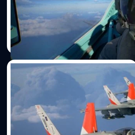
THEVE’
ถ้าพูดถึงเกมต่อสู้ทางอากาศในตำนาน ที่สนุก สมจริง ดนตรี
ประกอบอลังการ และรูปแบบการรุกศัตรูที่มันส์แบบ 1st
Person Eye View สายเกมอาจจะนึกถึงเกมไหนไปไม่ได้ ถ้า
ไม่ใช่ 'ACE COMBAT' และหลังจากทิ้งห่างจากซีรีส์ล่าสุดไป
เกือบ 7 ปี เกมนี้ก็กลับมาอีกครั้งกับเนื้อหาที่เข้มข้น และสมจริง
กานต์สิรี บัววิชัยศิลป์
| 65 days ago
กว่าที่เคย ! ก่อนอื่นต้องขอขอบคุณทีม Bandai Namco
Read More
Entertainment Asia ที่เปิดโอกาสให้ BT beartai ได้เข้าไป
ทดลองเทสต์เกมก่อนเปิดตัวกับ ACE COMBAT 8: WINGS OF
THEVE เป็นเกมที่สนุกและเรียลสุด ๆ สำหรับมือใหม่ที่ยังไม่คุ้น
04/06/2026
กับเกมตัวนี้มาก่อน ACE COMBAT คือแฟรนไชส์วิดีโอเกม
จำลองการขับเครื่องบินรบสไตล์อาร์เคด (Arcade Combat
สัมภาษณ์ผู้สร้าง ACE COMBAT 8 กว่าจะออก
Flight Simulator) ที่พัฒนาโดย Project Aces ทีมงานของ
มาเหินกลางเวหา เบื้องหลังเขาทำกันยังไง ?
Bandai Namco โดดเด่นด้วยการควบคุมที่ง่าย (ถ้าชินมือแล้ว)
ภาพสวยงาม ดนตรีประกอบสุดระทึก อลังการ…
นอกจากพรีวิวเกมสงครามกลางเวหา ทีม BT beartai มีโอกาส
สัมภาษณ์ทีมผู้สร้าง ACE COMBAT 8: Wings of Theve คุณ
คาซูโทกิ โคโน (Kazutoki Kono) ผู้อำนวยการฝ่ายแบรนด์
พร้อมกับคุณมานาบุ ชิโมโมโตะ (Manabu Shimomoto)
โปรดิวเซอร์ ACE COMBAT 8: Wings of Theve มาดูกันว่าขั้น
กานต์สิรี บัววิชัยศิลป์
| 65 days ago