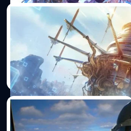
กรกฎาคม 2026 นี้ ล่าสุดทาง Cygames ได้ปล่อยเดโมออกมา
ให้ลองตั้งแต่วันที่ 18 มิถุนายน 2026 แน่นอนว่าเมื่อเอาเกม
11/06/2026
ขวัญใจแฟน ๆ มาทำภาคเสริมขนาดนี้ ทุกคนต่างคาดหวัง
ประสบการณ์ที่สดใหม่และคอนเทนต์ที่แน่นขึ้น วันนี้ BT จะมา
‘Echoes of Aincrad’ เมื่อคุณคือผู้รอดชีวิต
แบไต๋ฟีเจอร์เด็ดของ Endless Ragnarok ให้แฟนเกมได้อ่าน
ในเกมแห่งความตาย กับความท้าทายของ
กัน เงื่อนไขการก้าวสู่บทใหม่เนื้อเรื่องระดับ ‘Chaos’ สำหรับนัก
Death Game Mode
ล่าแห่งน่านฟ้าที่เคยผ่านศึกหนักในภาคหลักมาแล้ว…
แฟน ๆ Sword Art Online (SAO) เตรียมตัวให้พร้อม ! เพราะ
นี่คือจุดเปลี่ยนครั้งสำคัญของซีรีส์เกมภาคใหม่ล่าสุด
อย่าง『Echoes of Aincrad』ที่จะพาทุกคนย้อนกลับสู่จุดเริ่ม
ต้นของ “ปราสาทลอยฟ้า Aincrad” แต่ในมุมมองที่คุณไม่เคย
สัมผัสมาก่อน วันนี้ทีมงานได้สรุปบทสัมภาษณ์สุดเอกซ์คลูซิฟ
ธนัย อัศวเรืองชัย
| 58 days ago
ที่ Producer ของเกม คุณ Yosuke Futami ได้ให้สัมภาษณ์กับ
Read More
สื่อ SEA ไว้ มาให้แฟน ๆ ได้อ่านกัน ว่าทำไมภาคนี้ถึงต้อง
เปลี่ยนตัวเอก ? และระบบ "Death Game" จะโหดร้ายขนาด
ไหน มาดูกันเลย 1. บอกลาตำนาน "คิริโตะ" สู่บทบาท "ตัวคุณ
05/06/2026
เอง" ในโลก SAO ที่ผ่านมา เกม SAO มักจะให้เราสวมบทบาท
เป็น "คิริโตะ" เป็นหลัก แต่ใน Echoes of Aincrad จะเปลี่ยนไป
[พรีวิว] ตำนานสงครามกลางอากาศที่เรียล
อย่างสิ้นเชิง 2. ท้าทายความกลัวด้วย "Death Game…
กว่าเดิม ‘ACE COMBAT 8: WINGS OF