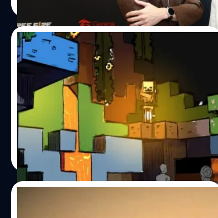
Read More
เหมือนเล่นสอง" นี่คือจุดที่ Pragmata…
Free Fire เป็นมากกว่าเกม แต่เป็นพื้นที่ทางสังคม (Social Fun)
และพื้นที่แสดงออกของคนรุ่นใหม่ผ่านวัฒนธรรมย่อยที่หลาก
หลาย สอดรับกับมูลค่าตลาดอีสปอร์ตไทยในปี 2568 ที่พุ่งสูง
23/03/2026
ถึง 36,500 ล้านบาท ในด้านอีสปอร์ต การีนามุ่งผลักดันตั้งแต่
ระดับรากหญ้าไปจนถึงระดับสากล ผ่านรายการแข่งขันอย่าง
สานฝันคอเกม Minecraft ! อังกฤษเตรียมเปิด
Free Fire Young Challenger และการเพิ่มเวทีสำหรับนักกีฬา
สวนสนุก Minecraft ปีหน้า
หญิงในรายการ Free Fire Girls on Fire โดยไฮไลต์สำคัญคือ
การที่กรุงเทพมหานครได้รับเลือกเป็นเจ้าภาพจัดการแข่งขัน
จากโลกเกมสู่โลกจริง อังกฤษเตรียมตัวเปิดสวนสนุกธีม
ระดับโลก Free Fire World Series Global…
Minecraft แห่งแรกของโลก ที่จะมอบประสบการณ์ความ
สมจริงแบบเต็มพิกัดโดยหยิบเอาเอกลักษณ์จากตัวเกม ทั้ง
พื้นที่จำลองนิเวศ (Biomes), เหล่ามอนสเตอร์ (Mobs) และไอ
เทมต่าง ๆ มาสร้างสรรค์เป็นพื้นที่จริงให้แฟน ๆ ได้สัมผัส
กานต์สิรี บัววิชัยศิลป์
| 138 days ago
ระหว่างไลฟ์ Minecraft Live 2026 นอกจากการประกาศ
Read More
อัปเดตเกมแล้ว ก็ได้มีการพูดถึงสวนสนุก Minecraft ที่กำลัง
จะเกิดขึ้นด้วย โดยที่โปรเจกต์ยักษ์นี้เป็นการจับมือกันระหว่าง
Mojang Studios เจ้าของเกม Minecraft กับ Merlin
17/03/2026
Entertainments ยักษ์ใหญ่เบอร์ 2 ของโลกด้านการสร้างสวน
สนุก โดยมีรายละเอียดคร่าว ๆ มาว่าสวนสนุกนี้จะถอดแบบ
Unboxed การกลับมาของตำนานบทที่ 7 ! แกะ