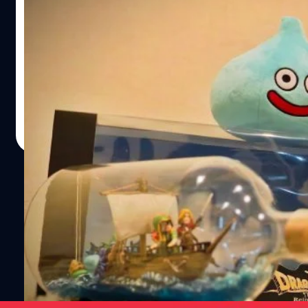
มาจากในเกมเป๊ะ ๆ ที่จะเน้นการผจญภัยแบบสนุกสุดเหวี่ยง
กล่อง Dragon Quest VII Reimagined
เหมือนสวนสนุกปกติเลยแค่เป็นคอนเซปต์ของ Minecraft ใน
Collector’s Edition ชุดพิเศษสำหรับแฟน “ผู้
ส่วนของรายละเอียดอื่น ๆ ยังไม่ได้ประกาศชัดว่ามีอะไรบ้าง
​ถ้าพูดถึงชื่อของ Dragon Quest เกมเมอร์สาย JRPG ทุกคนรู้
กล้า” เท่านั้น !
แต่ที่แน่ ๆ คือจะมีรถไฟเหาะ การผจญภัยแบบ Interactive
กันดีว่านี่คือ "ตำนาน" ระดับขึ้นหิ้ง และในปีนี้ความยิ่งใหญ่ยิ่ง
และมีสนามเด็กเล่นต่อบล็อก ที่ทุกคนสามารถไปต่อบล็อกเอง
ทวีคูณ เพราะเป็นการฉลองครบรอบ 40 ปี แห่งการผจญภัยที่
ได้ (block-built playscapes) ซึ่งยังไม่จบอยู่แค่นี้ เพราะ
อยู่คู่กับเรามาอย่างยาวนาน ! ​แต่วันนี้ เราจะพาทุกคนไปพบกับ
ภายในพื้นที่จะมีร้านอาหาร และร้านขายเครื่องดื่มมากมายไว้
ความพิเศษที่เหนือชั้นขึ้นไปอีก กับการเปิดวาร์ปแกะกล่อง
ธนัย อัศวเรืองชัย
| 144 days ago
สำหรับเงินในกระเป๋าคุณด้วย โซน…
Dragon Quest VII Reimagined Collector’s Edition ชุด
Read More
สะสมที่สร้างขึ้นมาเพื่อปลุกความทรงจำในวัยเด็กให้กลับมา
โลดแล่นอีกครั้ง จะตื่นตาตื่นใจแค่ไหน... มาลุยกันเลย ! ​สัมผัส
แรก: ถุงผ้าสุดคลาสสิก แต่ดีไซน์ล้ำสมัย ! ​ไอเท็มชิ้นแรกที่เจอ
1
ไม่ใช่กล่องกระดาษธรรมดา แต่เป็น ถุงผ้า Canvas เนื้อหนา
คุณภาพพรีเมียม สกรีนลาย Dragon Quest VII Reimagined
2
สีส้มสดใสตัดกับลวดลายสไตล์อาร์ตอันเป็นเอกลักษณ์ของ อา
จารย์อากิระ โทริยามะ แค่ถือเดินออกจากร้าน เพื่อนก็รู้แล้วว่า
คุณคือแฟน "ผู้กล้า" ตัวจริง ! ​ตัวเกมฉบับอัปเกรด: พร้อมลุย
บน Nintendo Switch 2 (NSW2)…