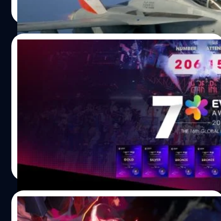
ตอนการดีไซน์และเบื้องหลังเกมมันส์ ๆ เขามีไอเดียอย่างไร
Read More
บ้าง Q : การดีไซน์เครื่องบินให้ทันสมัยอย่างที่เห็นในซีรีส์นี้ มี
ความเปลี่ยนแปลงจากแบบเดิมอย่างไรบ้าง ? A : เรานำ
Engine ระบบใหม่มาผสมผสานกัน ซึ่งเรายังไม่สามารถเปิด
27/05/2026
เผยข้อมูลเชิงลึกได้ แต่สำหรับเครื่องบินรบ ทีมงานเราใช้ความ
พยายามกันอย่างเต็มที่ ทีมครีเอทีฟใช้เวลาค่อนข้างนานแต่
gamescom asia x Thailand Game Show
พวกเราก็สนุกกับมันมาก โดยเฉพาะรายละเอียดเล็ก ๆ อย่าง
คว้ารางวัลระดับโลก Eventex Awards 2 ปี
คราบเปื้อนบนตัวเครื่องบิน Q : ทีม Project Aces บาลานซ์เกม
ซ้อน เซตมาตรฐานใหม่-ย้ำจุดยืน Game
ระหว่างความเป็น Arcade และ…
จากอดีตที่อุตสาหกรรมเกมในประเทศไทยเคยถูกมองว่าเป็น
Destination แห่งใหม่ของโลก
เพียงความบันเทิงเฉพาะกลุ่ม วันนี้วงการเกมและอุตสาหกรรม
สร้างสรรค์ของไทยได้พิสูจน์ศักยภาพบนเวทีโลกอย่างสม
ศักดิ์ศรี เมื่อมหกรรมเกมที่ยิ่งใหญ่ที่สุดในภูมิภาคอย่าง
gamescom asia x Thailand Game Show ประกาศความ
ภูษิต เรืองอุดมกิจ
| 73 days ago
สำเร็จครั้งประวัติศาสตร์ด้วยการคว้า 7 รางวัลระดับโลกจาก
Read More
เวที Eventex Awards 2026 การคว้ารางวัลในครั้งนี้ถือเป็นการ
เติบโตครั้งสำคัญและเป็นการสร้างปรากฏการณ์คว้ารางวัล
ใหญ่ต่อเนื่องเป็นปีที่ 2 ติดต่อกัน จากหมุดหมายแรกที่
15/05/2026
Thailand Game Show 2024 ได้กวาด 3 รางวัลจาก Eventex