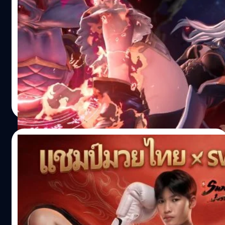
Awards 2025 ซึ่งได้สร้างชื่อในฐานะอีเวนต์สัญชาติไทยที่ผ่าน
Granblue Fantasy: Relink – Endless
ด่านการคัดเลือกที่แสนดุเดือด ท่ามกลางผลงานที่ส่งเข้า
Ragnarok เปิดพรีออร์เดอร์แล้ว พร้อม
ประกวดกว่า 1,239 ชิ้น จาก 59 ประเทศทั่วโลก นับเป็นที่
Trailer ตัวใหม่ !
ประกาศให้โลกได้รู้จักศักยภาพของคนไทยอย่างเป็นทางการ
GRANBLUE FANTASY: ENDLESS RAGNAROK Cygames
สำหรับ Eventex Awards 2026 เมื่อเกิดการยกระดับความร่วม
เปิด Pre-order Granblue Fantasy: Relink - Endless
มือครั้งประวัติศาสตร์ผสานพลังร่วมกับงานเกมระดับนานาชาติ
Ragnarok เกมแนวแอ็กชัน RPG โดยเปิดให้สั่งซื้อผ่านทาง
ในชื่อ gamescom asia x Thailand Game Show แรง
PlayStation®Store และ Nintendo eShop ตั้งแต่วันที่ 14
กระเพื่อมที่เกิดขึ้นจึงยิ่งใหญ่กว่าเดิมหลายเท่า การันตีด้วย
พฤษภาคม 2026 ตัวเกมมีกำหนดวางจำหน่ายในวันที่ 9
ภูษิต เรืองอุดมกิจ
| 85 days ago
การกวาดรางวัลเพิ่มขึ้นเป็น 7 รางวัล ตอกย้ำว่าทีมผู้จัดงาน
กรกฎาคม 2026 สำหรับเครื่อง Nintendo Switch™ 2,
Read More
จากประเทศไทยมีบทบาทสำคัญในการออกแบบและส่งมอบ
PlayStation®5, PlayStation®4 และ Steam® ช่องทาง Pre-
ประสบการณ์ที่ยอดเยี่ยมให้กับผู้คนในวงการเกมทั่วโลก ทั้งนัก
order *หมายเหตุ: บนแพลตฟอร์ม Steam® ยังไม่เปิด Pre-
ธุรกิจ นักพัฒนา…
order แต่ผู้เล่นสามารถเพิ่มเกมลงใน Wishlist แทนได้ โบนัส
11/05/2026
พิเศษสำหรับผู้เล่น Granblue Fantasy (Special Bonus for
Playing Granblue Fantasy)…
Sword of Justice ฉลองครบรอบครึ่งปี จับมือ
แชมป์โลกมวยไทย Phetjeeja เปิดตัวสำนักใหม่
Female Ironclad
อัปเดตใหญ่มาพร้อมสำนักใหม่ Female Ironclad, รางวัล
พิเศษ, เนื้อเรื่องใหม่ และความท้าทายที่เหนือระดับยิ่งขึ้น
NetEase Games แผนกเกมออนไลน์ของ NetEase, Inc.