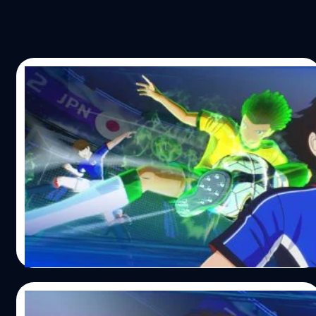
08/07/2026
[Interview] สัมภาษณ์พิเศษทีมผู้สร้าง
Captain Tsubasa 2: World Fighters เกม
ปล่อยพลังนักเตะในตัวคุณ !
ปล่อยพรีวิวเกมกันไปแล้ว ถึงตาของบทสัมภาษณ์สุดเอกซ์คลู
ซีฟจากทีมผู้สร้างอย่างคุณ โซยะ มิคุโนะ (Soya Mikumo)
โปรดิวเซอร์หลัก และทีมพัฒนาจาก Tamsoft Corporation ผู้
อยู่เบื้องหลังการปลุกจิตวิญญาณ 'กัปตันซึบาสะ' ให้ฟื้นคืนชีพ
ในใจแฟน ๆ อีกครั้ง พร้อมเปิดเผยความลับในเกมที่ไม่มีใครรู้
กานต์สิรี บัววิชัยศิลป์
| 32 days ago
มาก่อน คำตอบ : ทีมงานไม่ได้มุ่งเน้นพัฒนาเฉพาะฝ่ายรุก
Read More
แนวคิดหลักคือการทำให้ผู้เล่นรู้สึกอินและเข้าถึงโลกของกัป
ตันซึบาสะจริง ๆ ได้สัมผัสประสบการณ์ความตื่นเต้นและความ
ประหลาดใจแบบในมังงะ และแอนิเมชัน เกมจึงมีระบบของ
07/07/2026
ฝ่ายรับมารองรับด้วย เช่น การป้องกันประตูในมุมมองผู้รักษา