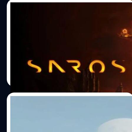
และกล่องรับสัญญาณ (Set-Top-Boxes) โดยไม่จำเป็นต้องใช้
04/05/2026
ฮาร์ดแวร์เกมราคาแพงหรือเสียเวลาดาวน์โหลด ด้วย
ประสิทธิภาพจากแพลตฟอร์ม GPU Edge ของ Radian Arc
[First impression] Saros : มหกรรมนรก
บริการนี้พร้อมมอบประสบการณ์การเล่นเกมคุณภาพระดับ
กระสุนฉบับ “เวียนว่ายตายเกิด” ความท้าทายที่
คอนโซลผ่านโครงสร้างพื้นฐาน GPU ซึ่งช่วยให้การเล่นเกมมี
ชาว PS5 ห้ามพลาด !
ความหน่วงต่ำ (Low-latency) และได้รับการปรับปรุงให้
ถ้าคุณคิดว่า Returnal เคยทำคุณหัวร้อนจนอยากปาจอย
ทำงานได้อย่างเต็มประสิทธิภาพบนระบบนิเวศ 5G ของ
ยินดีด้วยครับ ! เพราะ Housemarque ทีมพัฒนาผู้เชี่ยวชาญ
ประเทศไทยที่กำลังเติบโตอย่างรวดเร็ว ขณะที่ Blacknut รับ
ด้านการสร้างความทรมานที่แสนหวานกลับมาอีกครั้งกับ
หน้าที่จัดสรรคลังรายชื่อเกมระดับพรีเมียมที่พร้อมให้เข้าถึงได้
"Saros" ผลงานระดับ AAA ตัวล่าสุดที่ยกระดับแนวทาง
ทันทีจากทุกอุปกรณ์ “ทรู คอร์ปอเรชั่น ได้สร้างเครือข่าย 5G
Roguelite Third-Person Shooter (TPS) ขึ้นไปอีกขั้น บนคอน
ธนัย อัศวเรืองชัย
| 96 days ago
ที่ล้ำสมัยที่สุดแห่งหนึ่งในเอเชียตะวันออกเฉียงใต้ และความ
เซปต์สุดหลอนอย่าง “Come back stronger” หรือยิ่งตาย...ยิ่ง
Read More
ร่วมมือในครั้งนี้ได้นำโครงสร้างพื้นฐานดังกล่าวมาใช้งานในรูป
ต้องแกร่ง ! ​เนื้อเรื่อง : ปริศนาใต้เงาสุริยุปราคาแห่งดาว
แบบที่ส่งผลดีต่อผู้บริโภคโดยตรง” เดวิด คุก (David Cook),…
Carcosa ​เรื่องราวเริ่มต้นเมื่อ อรชุน (Arjuna) ชายผู้มีอดีต
ปริศนา เดินทางกลับมายังดวงดาวอันห่างไกลนามว่า Carcosa
30/04/2026
เพื่อออกตามหาความจริงเกี่ยวกับการหายไปอย่างลึกลับของ
อารยธรรม Soltari แต่สิ่งที่รอต้อนรับเขาอยู่ไม่ใช่คำตอบ ทว่า
รีวิว Pragmata: เมื่อ Capcom ท้าทายขีด
คือปรากฏการณ์สุริยุปราคาที่บิดเบือนกาลเวลาและมิติจนน่า
จำกัด ส่ง IP ใหม่แกะกล่องตะลุยโลกไซไฟสุดล้ำ
ขนลุก เสน่ห์ของการเล่าเรื่องใน Saros คือความ "ไม่น่าไว้
!