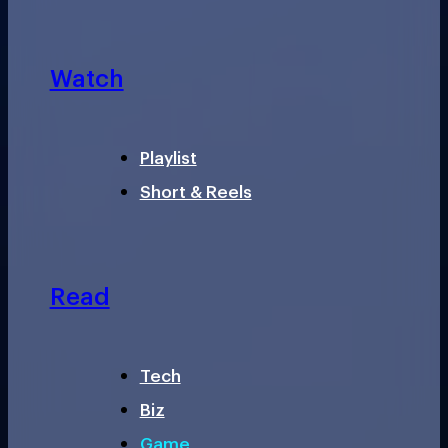
Watch
Playlist
Short & Reels
Read
Tech
Biz
Game