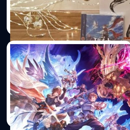
คร่าว ๆ…
Traveler หรือ Triangle Strategy กัน แต่ล่าสุด Square Enix
ได้สร้างแรงสั่นสะเทือนครั้งใหม่ให้กับวงการ ด้วยการส่ง The
Adventure of Elliot: The Millennium Tales เกมแนว Action
ธนัย อัศวเรืองชัย
| 40 days ago
Adventure ที่หยิบเอาเอกลักษณ์ความคลาสสิกของพิกเซล 2D
Read More
ผสมผสานกับสภาพแวดล้อม 3D และเอฟเฟกต์แสงเงาสุดโม
เดิร์นมาใช้กับเกมแอ็กชันเต็มรูปแบบเป็นครั้งแรก ! ผลลัพธ์ที่
ได้คือโลกแฟนตาซีที่สวยงาม สดใหม่ และเปี่ยมไปด้วยชีวิต
23/06/2026
ชีวาอย่างที่ไม่เคยมีมาก่อน ตัวเกมจะพาเราดำดิ่งสู่มหากาพย์
ข้ามกาลเวลา รับบทเป็น "เอเลียท" (Elliot) นักผจญภัยหนุ่มผู้
ส่องระบบใหม่ ‘Granblue Fantasy: Relink –
แบกรับชะตากรรมอันยิ่งใหญ่ เขาต้องออกเดินทางข้ามผ่าน 4
Endless Ragnarok’ ทั้ง Summon, Conflux
ยุคสมัยที่แตกต่างกัน ทั้งยุคโบราณอันรุ่งเรืองไปจนถึงยุค
และตัวละครใหม่ 6 ตัว
อนาคต เพื่อบรรลุภารกิจพันปีร่วมกับ "เฟย์" (Frie) แฟรี่คู่หูสุด
แฟน ๆ Granblue Fantasy รออีกไม่นานแล้ว ที่จะได้เล่น
น่ารักที่จะมาร่วมร้อยเรียงและคลี่คลายหน้าประวัติศาสตร์สุด
‘Granblue Fantasy: Relink - Endless Ragnarok’ ภาคเสริม
เข้มข้น และแน่นอนว่าเกมฟอร์มดีระดับแฟล็กชิปขนาดนี้ วันนี้
ที่ BT ขอบอกไว้ว่าเหมือนได้เกมใหม่ เพราะมีการปรับและเสริม
เราก็ไม่พลาดที่จะนำชุด Collector's Edition มารีวิวแกะกล่อง
เยอะมาก ในพาร์ตเนื้อเรื่องก็แน่นขึ้น เล่นได้ยาว ๆ รวมถึงรอบนี้
ให้แฟน ๆ…
ตัวเกมรองรับ Nintendo Switch™ 2 ได้แบบลื่น ๆ ส่วน
ภูษิต เรืองอุดมกิจ
| 46 days ago
แพลตฟอร์มเดิม PlayStation5, PlayStation4 และ Steam ก็
Read More
มันได้เหมือนเดิม ซึ่งตัวเกมมีกำหนดเปิดให้ลุยวันที่ 9