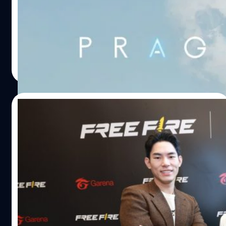
วางใจ" ของ NPC และ Dialog ที่คลุมเครือจับต้นชนปลายไม่
ในยุคที่ตลาดเกมเต็มไปด้วยการรีเมคและภาคต่อที่คุ้นเคย แต่
ได้ในช่วงแรก มันสร้างแรงดึงดูดให้เราอยากรู้อยากเห็นว่าเกิด
Capcom ค่ายยักษ์ใหญ่ กลับเลือกเดินหมากที่กล้าหาญ ด้วย
อะไรขึ้นกันแน่ ? และทุกครั้งที่เราล้มลง ความตายจะค่อย ๆ
การเข็นโปรเจกต์ IP ใหม่แกะกล่องอย่าง Pragmata ออกมา
กระเทาะเปลือกความลับของดาวดวงนี้ออกมาทีละนิด เป็นการ
วาดลวดลายท่ามกลางความคาดหวังของเหล่าเกมเมอร์ทั่วโลก
เล่าเรื่องที่สอดคล้องกับเกมเพลย์อย่างลงตัวที่สุด ​Gameplay :
วันนี้ทีมงาน BT beartai จะพาทุกคนดำดิ่งสู่โลกอนาคตที่เต็ม
ธนัย อัศวเรืองชัย
| 100 days ago
…
ไปด้วยปริศนา และมาดูว่า "รสชาติใหม่" ที่ Capcom ปรุงมาใน
Read More
ครั้งนี้ จะกลมกล่อมและน่าตื่นเต้นขนาดไหน ! World Setting:
ความลับใต้เงามืดของดวงจันทร์ Pragmata พาเราเดินทางสู่
โลกอนาคตที่เทคโนโลยีหุ่นยนต์และมนุษย์หลอมรวมเป็นหนึ่ง
23/03/2026
เดียว เกมไม่ได้ระบุปีที่แน่ชัด แต่งานภาพสื่อถึงความล้ำสมัยที่
แฝงไปด้วยความอ้างว้าง เราจะได้รับบทเป็น Hugh หัวหน้าทีม
Garena Free Fire กางโรดแมปปี 2026 รุก
สำรวจสุดเท่ที่ต้องบุกตะลุยเข้าไปยังสถานีขุดเจาะที่เงียบหาย
ตลาดไทยเต็มสูบ ชู 4 กลยุทธ์หลัก อีสปอร์ต
ไปอย่างปริศนา ที่นั่นเอง Hugh ได้พบกับจุดเปลี่ยนสำคัญนั่น
โลก-อนิเมะ-ซอฟต์พาวเวอร์-ดนตรี ขับเคลื่อน
คือหุ่นยนต์รหัสลับ DI-0336-7 หรือที่เรียกกันสั้นๆ ว่า "Diana"
การีนา (ประเทศไทย) ประกาศทิศทางธุรกิจปี 2569 ของ
ความมันส์ตลอดปี
สาวน้อยจักรกลผู้กุมกุญแจสำคัญของเรื่องราวทั้งหมด ทั้งคู่
Garena Free Fire ในโอกาสก้าวเข้าสู่ปีที่ 9 อย่างยิ่งใหญ่ โดย
ต้องกลายเป็นคู่หูต่างขั้วที่ต้องพึ่งพากันและกัน Hugh คือ
มุ่งเน้นการขับเคลื่อนผ่าน 3 กลยุทธ์หลักคือ อีสปอร์ต ครีเอ
"ดาบ" ที่คอยฟาดฟันศัตรู ส่วน Diana คือ "สมอง" ที่คอยเจาะ
เตอร์ และคอนเทนต์ เพื่อตอกย้ำตำแหน่งเกมมือถือที่มียอด
เข้าถึงระบบที่ซับซ้อน เพื่อเอาตัวรอดจากหายนะที่กำลังคืบ
ดาวน์โหลดสูงสุดในไทยติดต่อกัน 7 ปีซ้อน และมียอด
กานต์สิรี บัววิชัยศิลป์
| 138 days ago
คลานเข้ามา Gameplay: มิติใหม่แห่งการต่อสู้ "เล่นหนึ่ง
ดาวน์โหลดสะสมกว่า 88 ล้านครั้ง โดยในปีนี้การีนาตั้งเป้าให้