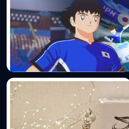
ประตูเมื่อต้องรับลูกยิงทรงพลัง รวมถึงมีระบบการบล็อกและ
[Preview] Captain Tsubasa 2: World
การตัดบอล (Tackle) เพื่อให้เกิดการชิงไหวชิงพริบทั้งเกมรุก
Fighters เกมเตะบอลมันส์ ๆ ที่เหมือนเล่นเกม
และเกมรับอย่างเท่าเทียม คำตอบ : โดยพื้นฐานแล้ว เกมยึด
ต่อสู้ !
เนื้อเรื่องตามภาค World Youth เป็นหลัก ไม่ได้อิงจาก
สำหรับเด็กหนวดที่ชอบอนิเมะแนวโชเน็น (ปีลึกสุด ๆ) คงไม่มี
สถานการณ์ฟุตบอลในโลกปัจจุบันโดยตรง อย่างไรก็ตาม มี
ใครไม่รู้จัก ‘โอโซระ ซึบาสะ’ หรือกัปตันซึบาสะ เด็กหนุ่มผู้เป็น
การตีความเนื้อหาใหม่เพื่อให้เข้ากับผู้เล่นยุคปัจจุบันมากขึ้น
ตำนานครองใจวัยรุ่นยุค 2000 ต้น ๆ กับสกิลการเตะบอล
เช่น การใส่ระบบโซเชียลมีเดียเข้าไปในเนื้อเรื่อง เพื่อสะท้อน
ระดับ ‘จักรวาล’ แต่สำหรับเด็กที่เกิดหลังยุค 2000 น่าจะ
ภาพลักษณ์ที่นักเตะยุคนี้เติบโตและพัฒนาฝีมือจากการดูการ
ไม่ทัน แต่ก็ไม่เป็นไร เพราะเกมนี้เราไม่จำเป็นต้องไปย้อนดูเนื้อ
กานต์สิรี บัววิชัยศิลป์
| 32 days ago
เล่นของนักเตะระดับท็อปผ่านสื่อโซเชียล คำตอบ : ทีมงานคัด
เรื่องทั้งหมดที่นับนิ้วแล้วก็ยังไม่ครบก็ได้ เราสามารถสนุกไปกับ
Read More
เลือกทีมโดยอิงจากทีมที่ปรากฏในเนื้อเรื่องภาค World Youth
เกมเพลย์ที่เรียบง่าย แต่เต็มไปด้วยดีเทลมากมายได้ในเกม
เป็นหลัก สำหรับชื่อนักเตะ ไม่ได้อ้างอิงจากบุคคลที่มีตัวตน
‘Captain Tsubasa 2: World Fighters’ ที่กำลังจะเปิดตัวใน
จริง แต่ทีมงานได้ประสานงานอย่างใกล้ชิดกับเจ้าหน้าที่ในต่าง
ช่วงโค้งสุดท้ายของบอลโลกพอดี (เอ๊ะ ! ตั้งใจหรือเปล่านะ)
29/06/2026
ประเทศและเจ้าหน้าที่ท้องถิ่น เพื่อค้นหาและตั้งชื่อที่คนท้อง
BT beartai มีโอกาสได้สัมผัสฝีเท้าและเกมเพลย์เกมฟุตบอล
ถิ่นคุ้นเคยและรู้สึกเข้าถึงได้ง่าย คำตอบ : ทีมงานนำข้อติติง
สไตล์อนิเมะ กับ Captain Tsubasa 2: World Fighters ที่มี
Unboxed แกะกล่องความงามแห่งแฟนตาซี
จากภาคก่อนมาปรับปรุง โดยต้องการให้ผู้เล่นได้ชิงไหวชิง
ความเป็นสากลมากขึ้น เพราะเป็นการแข่งกับ 22 ประเทศทั่ว
The Adventure of Elliot: The Millennium
พริบในการทำประตูด้วยฝีมือและการควบคุมของตัวเองมาก
โลก และมีผู้เล่นมากกว่า 110 ตัวละครให้เลือก รวมถึงสกิลต่าง
Tales [Collector’s Edition] มหากาพย์ HD-
ขึ้น…
ๆ ที่เพิ่มเข้ามากว่า 150 สกิล เราจะได้เจอกับอะไรบ้าง ? เปิด
ยุคนี้ถ้าพูดถึงงานภาพสไตล์ HD-2D คอเกมหลายคนคงนึกถึง
2D ที่ไม่ควรพลาด
เกมเข้ามา เราจะได้เจอกับคัตซีนที่แนะนำกัปตัสซึบาสะแบบ
เกม Turn-based RPG ย้อนยุคระดับขึ้นหิ้งอย่าง Octopath