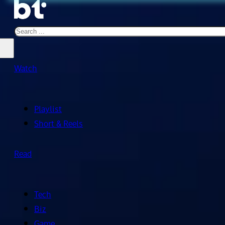
Search
Watch
Playlist
Short & Reels
Read
Tech
Biz
Game