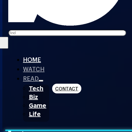
Search
HOME
WATCH
READ
Tech
CONTACT
Biz
Game
Life