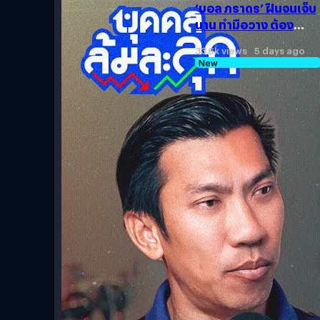
‘บอล ภราดร’ ฝืนจนเจ็บ
นาน ทำมือวาง ต้อง
วางมือ ! | บุคคลล้มละลุก
33.6k views 5 days ago
New