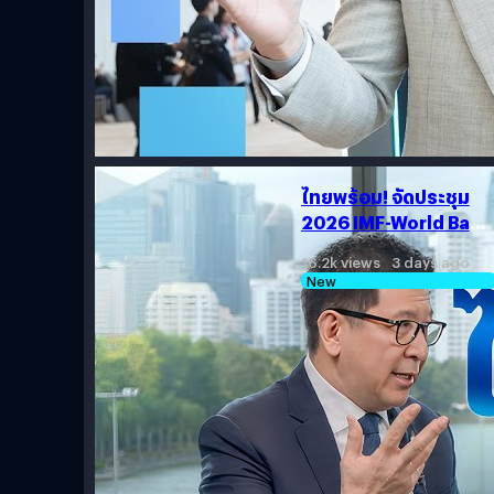
ไทยพร้อม! จัดประชุม
2026 IMF-World Bank
Group Annual
16.2k views 3 days ago
Meetings ชี้ชะตา
New
เศรษฐกิจโลก-พลิกฟื้น
เศรษฐกิจไทย