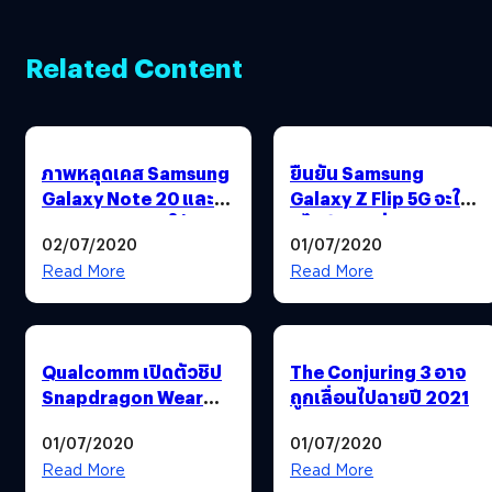
Related Content
ภาพหลุดเคส Samsung
ยืนยัน Samsung
Galaxy Note 20 และ
Galaxy Z Flip 5G จะใช้
Note 20+ : เผยให้ทราบ
ดีไซน์เดิม เพิ่มเติมคือ
02/07/2020
01/07/2020
ขนาดตัวเครื่องเรือธง
สเปก
รุ่นล่าสุดนี้
Read More
Read More
Qualcomm เปิดตัวชิป
The Conjuring 3 อาจ
Snapdragon Wear
ถูกเลื่อนไปฉายปี 2021
4100 และ 4100+
01/07/2020
01/07/2020
สำหรับสมาร์ตวอตช์รุ่น
ใหม่
Read More
Read More