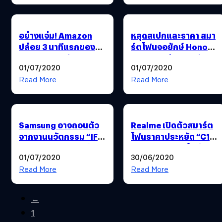
อย่างแจ่ม! Amazon
หลุดสเปกและราคา สมา
ปล่อย 3 นาทีแรกของ
ร์ตโฟนจอยักษ์ Honor
“The Boys ซีซัน 2” :
X10 Max ก่อนเปิดตัว
01/07/2020
01/07/2020
พร้อมฉาย 4 ก.ย. นี้
จริง 2 ก.ค. นี้
Read More
Read More
Samsung อาจถอนตัว
Realme เปิดตัวสมาร์ต
จากงานนวัตกรรม “IFA
โฟนราคาประหยัด “C11”
2020” ณ กรุงเบอร์ลิน
: ชิป Helio G35 ใหม่
01/07/2020
30/06/2020
ล่าสุด, แบต 5,000 mAh
Read More
Read More
←
1