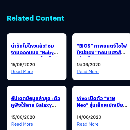
Related Content
น่ารักไม่ไหวแล้ว! ชม
“BIOS” ภาพยนตร์ไซไฟ
งานออกแบบ “Baby
ใหม่ของ “ทอม แฮงส์”
Darth Maul” ในสไตล์
เลื่อนไปฉายปี 2021
15/06/2020
15/06/2020
“Baby Yoda” สุดน่ารัก
แห่งจักรวาล Star Wars
Read More
Read More
อัปเดตข้อมูลล่าสุด : ตัว
Vivo เปิดตัว “V19
หูฟังไร้สาย Galaxy
Neo” รุ่นเล็กสเปกเยี่ยม
Buds Live และ Galaxy
: ชิป Snapdragon 675,
15/06/2020
14/06/2020
Watch 3 ที่อาจเปิดตัว
จอ 6.44 นิ้ว, กล้อง 4
พร้อมกับ Galaxy Note
ตัว 48 ล้านพิกเซล
Read More
Read More