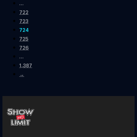
…
722
723
724
725
726
…
1,387
→