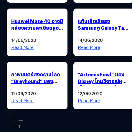
20
Huawei Mate 40 อาจมี
แท็บเล็ตเรือธง
กล้องความละเอียดสูง
Samsung Galaxy Tab
ถึง 108 ล้านพิกเซล และ
S7+ โผล่ทดสอบ
14/06/2020
14/06/2020
เป็นเลนส์ 9P
ประสิทธิภาพ : มาพร้อม
ชิป Snapdragon 865
Read More
Read More
ภาพยนตร์สงครามโลก
“Artemis Fowl” ของ
“Greyhound” ของ
Disney โดนวิจารณ์หนัก
“ทอม แฮงค์ส” จะฉาย
: ได้คะแนนยอดแย่จาก
12/06/2020
12/06/2020
ทาง Apple TV+ ในวันที่
Rotten Tomatoes
10 กรกฎาคมนี้
Read More
Read More
←
1