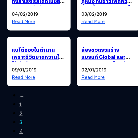
กึ่งสำเร็จ รสเด็ดในซอง
ดูหนัง กับข้าวโพดคั่ว
แดง ของซัมยัง ศรีราชา
คลุกน้ำตาลและเนย “โต
04/02/2019
03/02/2019
ราเมน
โร่”
Read More
Read More
แบไต๋ซองในตำนาน
ส่องขวดรวมร่าง
เพราะชีวิตขาดหวานไม่
แบรนด์ Global และ
ได้ กับมันทอดเคลือบ
Local ของคนไทย กับมิ
09/01/2019
02/01/2019
คาราเมล “ปาร์ตี้”
นิทเมดน้ำมะเขือเทศ
ผสมเนื้อส้ม
Read More
Read More
←
1
2
3
4