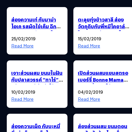
ส่องความเท่ กับมาม่า
ตะลุยทุ่งข้าวสาลี ส่อง
โอเค รสผัดไข่เค็ม ฉีก
วัตถุดิบกับพี่หมีโคอาล่า
กรอบขนม จับผสมใน
ในอาหารเช้าซีเรียลโฮล
25/02/2019
15/02/2019
ของคาว??
เกรน “โกโก้ครั้นช์”
Read More
Read More
เจาะส่วนผสม ขนมในฝัน
เปิดส่วนผสมแยมสตรอ
กับปลาสวรรค์ “ทาโร่”
เบอร์รี่ Bonne Maman
แล้วคุณจะรู้ว่าเค้าใช้
ของดีที่อยากให้ลองจาก
10/02/2019
04/02/2019
ปลาอะไร ?
ประเทศฝรั่งเศส
Read More
Read More
ส่องความเผ็ด กับบะหมี่
ส่องส่วนผสม ขนมตอน