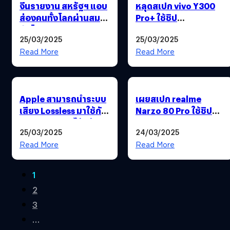
จีนรายงาน สหรัฐฯ แอบ
หลุดสเปก vivo Y300
ส่องคนทั้งโลกผ่านสมา
Pro+ ใช้ชิป
ร์ตโฟน
Snapdragon จอ
25/03/2025
25/03/2025
120Hz ชาร์​จไว 90W
เพียง 8,500 บาท
Read More
Read More
Apple สามารถนำระบบ
เผยสเปก realme
เสียง Lossless มาใช้กับ
Narzo 80 Pro ใช้ชิป
AirPods Max ได้แล้ว !
MediaTek Dimensity
25/03/2025
24/03/2025
7400
Read More
Read More
1
2
3
…