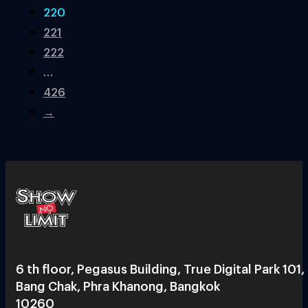
220
221
222
…
426
→
6 th floor, Pegasus Building, True Digital Park 101,
Bang Chak, Phra Khanong, Bangkok
10260