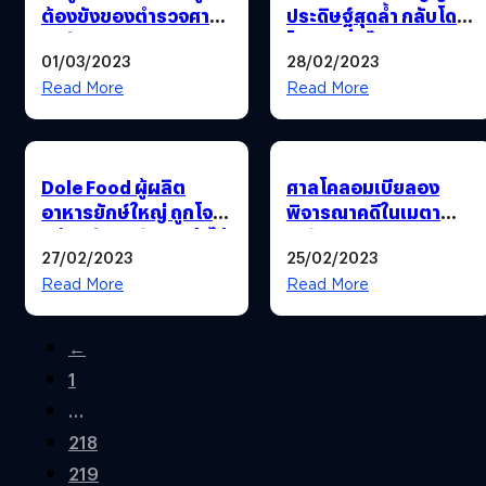
ต้องขังของตำรวจศาล
ประดิษฐ์สุดล้ำ กลับโดน
สหรัฐฯ ถูกแฮก
โจรเอาชื่อไปหากินแฝง
01/03/2023
28/02/2023
มัลแวร์
Read More
Read More
Dole Food ผู้ผลิต
ศาลโคลอมเบียลอง
อาหารยักษ์ใหญ่ ถูกโจม
พิจารณาคดีในเมตา
ตีด้วยมัลแวร์เรียกค่าไถ่
เวิร์ส
27/02/2023
25/02/2023
จนต้องปิดระบบใน
อเมริกาเหนือ
Read More
Read More
←
1
…
218
219