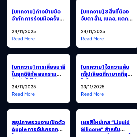
[บทความ] ก้าวข้ามข้อ
[บทความ] 3 สิ่งที่ต้อง
จำกัด การร่วมมือครั้ง
จับตา สั้น, เบลอ, แตก
สำคัญของ Qualcomm
คือสัญญาณปลอมของ
24/11/2025
24/11/2025
และ Google ที่ลดช่อง
วีดีโอ AI
ว่างระหว่างระบบปฏิบัติ
Read More
Read More
การ iOS และ Android
[บทความ] การเลี่ยงบาลี
[บทความ] ไขความลับ
ในยุคดิจิทัล สงครามคำ
กรุ๊ปเลือดที่หายากที่สุด
ศัพท์ที่ไม่ได้หนีกฎหมาย
ในโลก (Rh null) และ
24/11/2025
23/11/2025
อย่างเดียว แต่หนี ‘ทัวร์
ความหวังใหม่จากห้อง
ลง’ ด้วย !
แล็บ
Read More
Read More
สรุปภาพรวมงานเปิดตัว
เผยสีใหม่เคส “Liquid
Apple การอัปเกรดครั้ง
Silicone” สำหรับ
ใหญ่ของ iPhone 17,
iPhone 17 ที่อาจจะมาใน