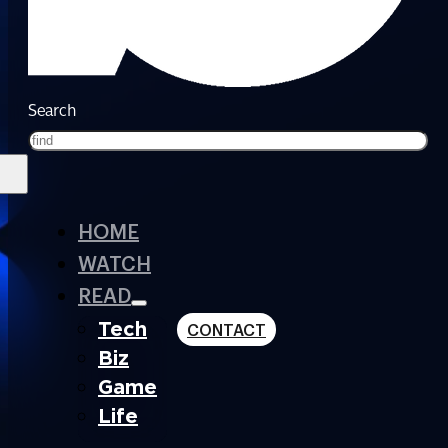
Search
HOME
WATCH
READ
Tech
CONTACT
Biz
Game
Life