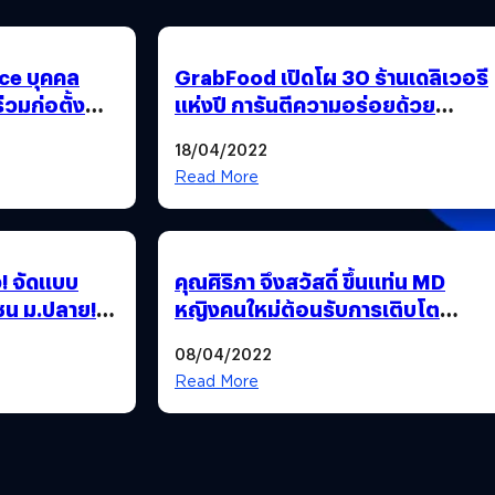
yce บุคคล
GrabFood เปิดโผ 30 ร้านเดลิเวอรี
่วมก่อตั้ง
แห่งปี การันตีความอร่อยด้วย
#GrabThumbsUp Awards 2022
18/04/2022
Read More
ว! จัดแบบ
คุณศิริภา จึงสวัสดิ์ ขึ้นแท่น MD
ชน ม.ปลาย!
หญิงคนใหม่ต้อนรับการเติบโต
t Leaders
Foodpanda ประเทศไทยปีที่ 10!
08/04/2022
Read More