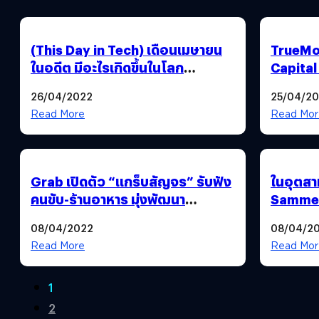
(This Day in Tech) เดือนเมษายน
TrueMon
ในอดีต มีอะไรเกิดขึ้นในโลก
Capital
เทคโนโลยีบ้าง?
ให้คนไท
26/04/2022
25/04/2
Read More
Read Mor
Grab เปิดตัว “แกร็บสัญจร” รับฟัง
ในอุตสา
คนขับ-ร้านอาหาร มุ่งพัฒนา
Sammet
แพลตฟอร์มและยกระดับคุณภาพ
ตำนานโป
08/04/2022
08/04/2
การให้บริการ
Read More
Read Mor
1
2