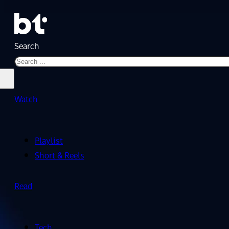
Search
Watch
Playlist
Short & Reels
Read
Tech