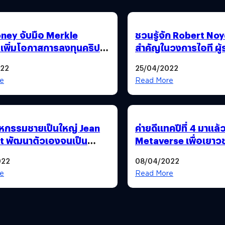
ey จับมือ Merkle
ชวนรู้จัก Robert No
 เพิ่มโอกาสการลงทุนคริปโท
สำคัญในวงการไอที ผู้ร
ย!
‘Intel’
022
25/04/2022
e
Read More
หกรรมชายเป็นใหญ่ Jean
ค่ายดีแทคปีที่ 4 มาแล้
 พัฒนาตัวเองจนเป็น
Metaverse เพื่อเยาว
รแกรมเมอร์หญิงได้ยังไง?
‘Young Safe Interne
022
08/04/2022
Cyber Camp’
e
Read More