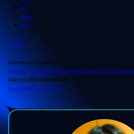
Biz
Game
Life
Contact
ฝ่ายขาย และการตลาด
085-848-2253
sales@shownolimit.com
http://m.me/beart
สมัครงาน/ฝึกงาน ติดต่อได้ที่
hr-ga@shownolimit.com