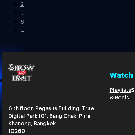
3
…
6
→
Watch
Playlists
S
& Reels
6 th floor, Pegasus Building, True
Digital Park 101, Bang Chak, Phra
Khanong, Bangkok
10260