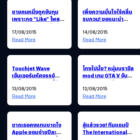
ชายคนหนึ่งถูกจับกุม
เพื่อความมั่นใจไร้คลื่น
เพราะกด “Like” โพสต์
รบกวน! ขอแนะนำ
บน Facebook แล้วดันมี
Wireless Armour
17/08/2015
14/08/2015
การแจ้งเตือนไปโผล่ที่
กางเกงในสุดสมาร์ท
แฟนเก่า
Read More
Read More
Touchjet Wave
โกงไปมั้ย? หนุ่มบราซิล
เซ็นเซอร์มหัศจรรย์
mod เกม GTA V จับ
เปลี่ยนทีวีธรรมดาให้
Iron Man มาบู๊แหลก
13/08/2015
12/08/2015
กลายเป็นทีวีจอสัมผัส
กลางเมือง
Read More
Read More
ขาดเธอคงแทบขาดใจ
สู้แล้วรวย! ทีมแชมป์
Apple ยอมจ่ายปีละ
The International
700,000 เหรียญ เพื่อ
Dota 2 Championship