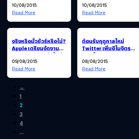
10/08/2015
10/08/2015
คุ้มครองความปลอดภัย
คว้าเงินรางวัลกว่า 200
ให้ Tim Cook
ล้านบาท
Read More
Read More
จริงหรือมั่วชัวร์หรือไม่?
ต้อนรับฤดูกาลใหม่
Apple เตรียมจัดงาน
Twitter เพิ่มอีโมจิตรา
เปิดตัว iPhone รุ่นใหม่
20 สโมสรจาก Premier
09/08/2015
08/08/2015
9 กันยายนนี้
League
Read More
Read More
←
1
2
3
4
…