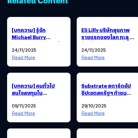
Related Content
[บทความ] รู้จัก
Eli Lilly บริษัทสุขภาพ
Michael Burry
รายแรกของโลก ทะลุ 1
เทพพยากรณ์ฟองสบู่
ล้านล้านเหรียญสหรัฐฯ
24/11/2025
24/11/2025
หรือชายผู้เดาถูกจังหวะ
?
Read More
Read More
[บทความ] คนทั่วไป
Substrate สตาร์ตอัป
สนใจลงทุนใน
ชิปเซตสหรัฐฯ ท้าชน
อุตสาหกรรม Rare
ASML และ TSMC
09/11/2025
29/10/2025
Earth เริ่มต้นไงดี ?
Read More
Read More