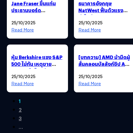
Jane Fraser ขึ้นแท่น
ธนาคารอังกฤษ
ประธานบอร์ด
NatWest ฟื้นตัวแรง
Citigroup ควบ
กำไรพุ่ง 30% แตะจุด
25/10/2025
25/10/2025
ตำแหน่ง CEO รับหุ้น 25
สูงสุดในรอบ 17 ปี
ล้านเหรียญ
Read More
Read More
หุ้น Berkshire แซง S&P
[บทความ] AMD ม้ามืดผู้
500 ไม่ทัน เหตุขาย
สั่นคลอนบัลลังก์ชิป AI
Apple เร็วไปกว่าเวลา
ของ NVIDIA
25/10/2025
25/10/2025
Read More
Read More
1
2
3
…