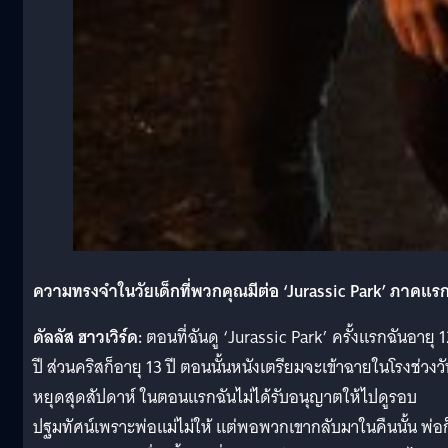
ความทรงจำในวัยเด็กที่พวกคุณมีต่อ
‘Jurassic Park’
ภาคแร
ดัลลัส ฮาวเวิร์ด:
ตอนที่ฉันดู ‘Jurassic Park’ ครั้งแรกฉันอายุ 
ปี ส่วนคริสก็อายุ 13 ปี ตอนนั้นหนังเตรียมจะเข้าฉายในโรงช่วงว
หยุดสุดสัปดาห์ ในตอนแรกฉันไม่ได้รับอนุญาตให้ไปดูรอบ
ปฐมทัศน์เพราะพ่อแม่ไม่ให้ แต่พอพวกเขากลับมาในคืนนั้น พ่อก