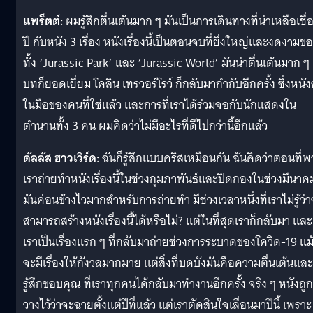
แพร็ตต์:
ผมรู้สึกตื่นเต้นมาก ๆ มันเป็นการเดินทางที่น่าเหลือเชื่
ปี กับหนัง 3 เรื่อง หนังเรื่องนี้เป็นตอนจบที่ยิ่งใหญ่และงดงามข
ทั้ง ‘Jurassic Park’ และ ‘Jurassic World’ มันน่าตื่นเต้นมาก ๆ
บทก็ยอดเยี่ยม โคลิน เทรวอร์โรว์ ก็กลับมากำกับอีกครั้ง ซึ่งหนังอ
ในมือของคนที่ใช่แล้ว และการที่เราได้ร่วมจอกับนักแสดงใน
ตำนานทั้ง 3 คน ผมคิดว่าไม่มีอะไรที่ดีไปกว่านี้อีกแล้ว
ดัลลัส ฮาวเวิร์ด:
ฉันก็รู้สึกแบบคริสเหมือนกัน ฉันคิดว่าตอนที่
เราถ่ายทำหนังเรื่องนี้ในช่วงกุมภาพันธ์และปิดกองในช่วงมีนาค
มันค่อนข้างไวมากสำหรับการถ่ายทำ มีช่วงเวลาหนึ่งที่เราไม่รู้ว่
สามารถสร้างหนังเรื่องนี้ได้หรือไม่? แต่ในที่สุดเราก็กลับมา และ
เราเป็นเรื่องแรก ๆ ที่กลับมาถ่ายช่วงการระบาดของโควิด-19 แม้
จะมีเรื่องให้กังวลมากมาย แต่สิ่งที่บดบังมันคือความตื่นเต้นและ
รู้สึกขอบคุณ ที่เราทุกคนได้กลับมาทำงานอีกครั้ง จริง ๆ หนังถูก
วางไว้ว่าจะฉายตั้งแต่ปีที่แล้ว แต่เราตัดสินใจเลื่อนมาปีนี้ เพราะ