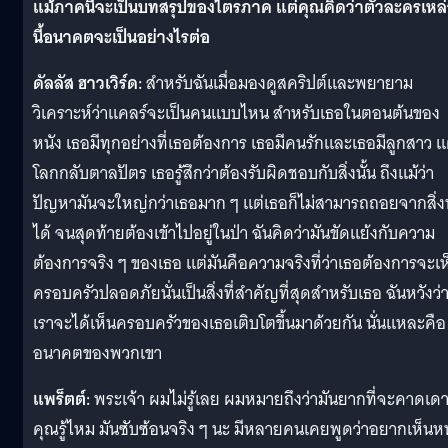
แม้ภาคนี้จะเป็นบทสรุปของไตรภาค แต่คุณคิดว่าตัวละครเหล
นี้อนาคตจะเป็นอย่างไรต่อ
ดัลลัส ฮาวเวิร์ด:
สำหรับฉันเมื่อมองดูสคริปต์และพยายาม
วิเคราะห์ว่าแคลร์จะเป็นคนแบบไหน สำหรับเธอในตอนต้นของ
หนัง เธอมีทุกอย่างที่เธอต้องการ เธอมีคนรักและเธอมีลูกสาว แ
โลกกลับตาลปัตร เธอรู้สึกว่าต้องรับผิดชอบกับสิ่งนั้น ถึงแม้ว่า
ปัญหามันจะใหญ่กว่าเธอมาก ๆ แต่เธอก็ไม่สามารถถอยจากสิ่งน
ได้ จนสุดท้ายต้องเข้าไปอยู่ในป่า ฉันคิดว่ามันขัดแย้งกับความ
ต้องการจริง ๆ ของเธอ แต่มันคือความจริงที่ว่าเธอต้องการจะเห
ครอบครัวปลอดภัยนั่นเป็นสิ่งที่สำคัญที่สุดสำหรับเธอ ฉันหวังว่
เราจะได้เห็นครอบครัวของเธอเติบโตขึ้นมาด้วยกัน นั่นแหละคือ
อนาคตของพวกเขา
แพร็ตต์:
พระเจ้า ผมไม่รู้เลย ผมหมายถึงว่ามันยากที่จะคาดเด
คุณรู้ไหม มันซับซ้อนจริง ๆ นะ มีหลายคนเคยพูดว่าอยากเห็นหน