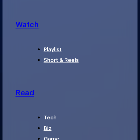
Watch
Playlist
Short & Reels
Read
Tech
Biz
Game