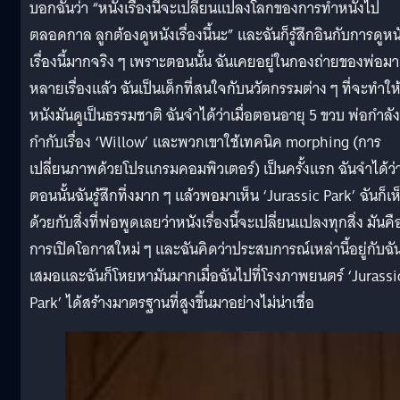
บอกฉันว่า “หนังเรื่องนี้จะเปลี่ยนแปลงโลกของการทำหนังไป
ตลอดกาล ลูกต้องดูหนังเรื่องนี้นะ” และฉันก็รู้สึกอินกับการดูหน
เรื่องนี้มากจริง ๆ เพราะตอนนั้น ฉันเคยอยู่ในกองถ่ายของพ่อมา
หลายเรื่องแล้ว ฉันเป็นเด็กที่สนใจกับนวัตกรรมต่าง ๆ ที่จะทำให
หนังมันดูเป็นธรรมชาติ ฉันจำได้ว่าเมื่อตอนอายุ 5 ขวบ พ่อกำลัง
กำกับเรื่อง ‘Willow’ และพวกเขาใช้เทคนิค morphing (การ
เปลี่ยนภาพด้วยโปรแกรมคอมพิวเตอร์) เป็นครั้งแรก ฉันจำได้ว่
ตอนนั้นฉันรู้สึกทึ่งมาก ๆ แล้วพอมาเห็น ‘Jurassic Park’ ฉันก็เห
ด้วยกับสิ่งที่พ่อพูดเลยว่าหนังเรื่องนี้จะเปลี่ยนแปลงทุกสิ่ง มันคื
การเปิดโอกาสใหม่ ๆ และฉันคิดว่าประสบการณ์เหล่านี้อยู่กับฉั
เสมอและฉันก็โหยหามันมากเมื่อฉันไปที่โรงภาพยนตร์ ‘Jurassi
Park’ ได้สร้างมาตรฐานที่สูงขึ้นมาอย่างไม่น่าเชื่อ