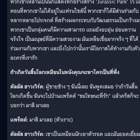
พวกเขาเหล่านี้เป็นนักแสดงที่ก่อร่างสร้าง ‘Jurassic Park’ ไว้ 
ตอนที่พวกเขาไม่ได้อยู่ในแฟรนไชส์นี้ พวกเขาก็ได้มีส่วนร่วมกับ
หลากหลายโปรเจกต์ ที่สร้างผลกระทบกับวัฒนธรรมเป็นกว้าง
พวกเขาเป็นกลุ่มคนก็มีความสามารถ แถมยังอบอุ่น อ่อนหวาน
จริงใจ เป็นมนุษย์ที่มีความสวยงาม มันเหลือเชื่อมากจริง ๆ ที่ได้
ร่วมงานกับพวกเขา และยิ่งไปกว่านั้นเรามีโอกาสได้ทำงานกับตัว
ละครที่เรารัก
ถ้าเกิดวันสิ้นโลกเหมือนในหนังคุณจะหาใครเป็นที่พึ่ง
ดัลลัส ฮาวเวิร์ด:
ผู้ชายข้าง ๆ ฉันนี่เลย ฉันพูดเสมอ ว่าถ้าวันสิ้น
โลกเกิดขึ้น ฉันจะไปบ้านแพร็ตต์ “ขอโทษนะที่รัก” แล้วคริสก็จะ
บอกว่า มาสิ มาเลย
แพร็ตต์
:
มาสิ มาเลย (หัวเราะ)
ดัลลัส ฮาวเวิร์ด:
เขาเป็นเหมือนนักเอาตัวรอด และมันยอดเยี่ยม