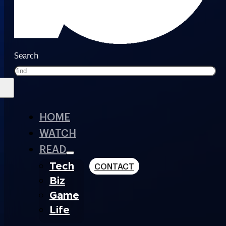
Search
HOME
WATCH
READ
Tech
CONTACT
Biz
Game
Life