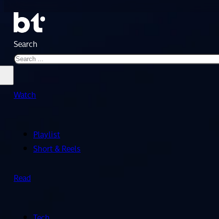
Search
Watch
Playlist
Short & Reels
Read
Tech