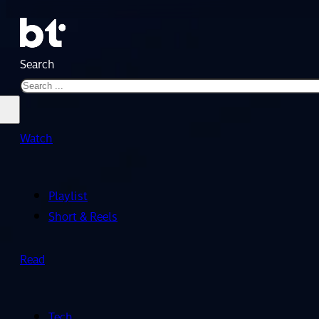
Search
Watch
Playlist
Short & Reels
Read
Tech