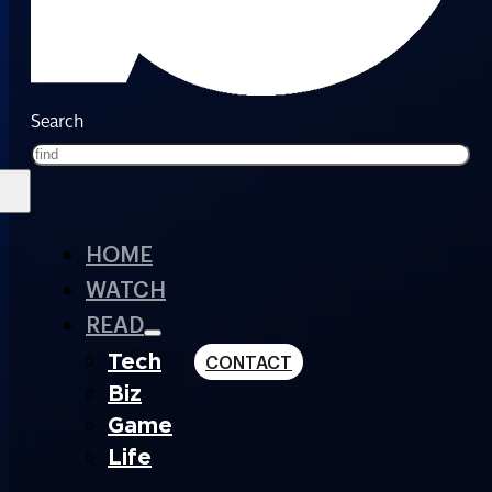
Search
HOME
WATCH
READ
Tech
CONTACT
Biz
Game
Life