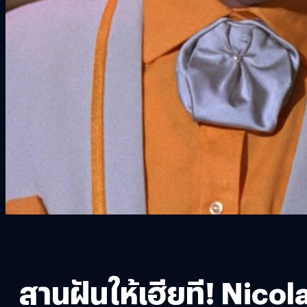
สานฝันให้เฮียที! Nic