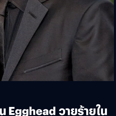
ป็น Egghead วายร้ายใน