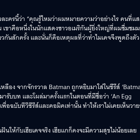
ัวละครนี้ว่า “คุณรู้ไหมว่าผมหมายความว่าอย่างไร คนที่แ
 เขาคือหนึ่งในนักแสดงชาวอเมริกันผู้ยิ่งใหญ่ที่ผมชื่มชม
นสักครั้ง และนั่นก็คือเหตุผลที่ว่าทำไมเคจจึงพูดถึงตัว
วเหลือง จากจักรวาล Batman ถูกหยิบมาใส่ในซีรีส์ ‘Batm
) มารับบท และโผล่มาครั้งแรกในตอนที่มีชื่อว่า ‘An Egg
ื่อฉบับทีวีซีรีส์และคอมิคเท่านั้น ทำให้เราไม่เคยเห็นวาย
นฝันให้กับเฮียเคจจริง เฮียแกก็คงจะมีความสุขไม่น้อยเลย