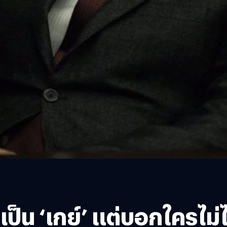
็น ‘เกย์’ แต่บอกใครไม่ไ