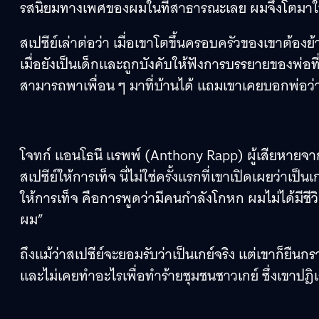
รสนิยมทางเพศของผมในที่สาธารณะเลย ผมจึงโตมาใน
สเปซีย์เล่าต่อว่า เมื่อเขาโตขึ้นครอบครัวของเขาต้องย
เมื่อยังเป็นเด็กและถูกบังคับให้ฟังการบรรยายของพ่อที
สามารถพาเพื่อน ๆ มาที่บ้านได้ แถมเขาเคยบอกพ่อว่าจ
โจทก์ แอนโธนี แรพพ์ (Anthony Rapp) ผู้เสียหายจาก
สเปซีย์ให้การเท็จ นี่ไม่ใช่ครั้งแรกที่เขาเปิดเผยว่าเป
ให้การเท็จ คือการพูดว่ามีคนกำลังโกหก ผมไม่ได้มีชีวิ
ผม”
ถึงแม้ว่าสเปซีย์จะยอมรับว่าเป็นเกย์จริง แต่เขาก็ยื
และไม่เคยทำอะไรเพื่อทำร้ายชุมชนชาวเกย์ ซึ่งเขาปฎิ