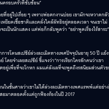
ครอบครัวที่ซับซ้อน”
้ายที่อยู่ไปเรื่อย ๆ เพราะพ่อตกงานบ่อย เขามักจะหวาดกลั
่เหยียดเชื้อชาติและคลั่งไคล้ลัทธิอยู่ตลอดเวลา จนเขาไม่
ะเป็นนักแสดง แต่พ่อก็กลับพูดว่า “อย่าพูดเรื่องไร้สาระ
การโดนสเปซีย์ล่วงละเมิดทางเพศปัจจุบันอายุ 50 ปี แย้ง
็นเกย์ โดยจำเลยสเปซีย์ ชี้แจงว่า“การเรียกใครสักคนว่าเขา
ตอยู่เพื่อที่จะโกหก ผมแค่ลังเลที่จะพูดถึงรสนิยมส่วนตัว
นกรานในชั้นศาลว่าเขาไม่ได้ล่วงละเมิดทางเพศแรพพ์แต่อย่า
เสธมาตลอดตั้งแต่ถูกฟ้องร้องในปี 2017