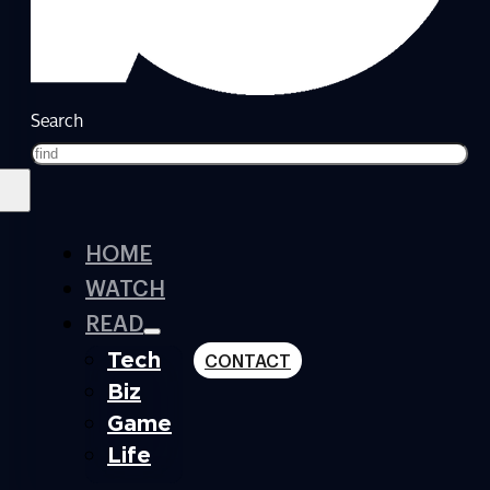
Search
HOME
WATCH
READ
Tech
CONTACT
Biz
Game
Life