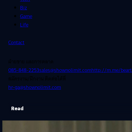
Biz
Game
Life
Contact
ฝ่ายขาย และการตลาด
085-848-2253
sales@shownolimit.com
http://m.me/beart
สมัครงาน/ฝึกงาน ติดต่อได้ที่
hr-ga@shownolimit.com
Read