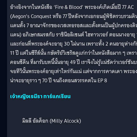
อ้างอิงจากในหนังสือ ‘Fire & Blood’ พระองค์เกิดเมื่อปี 77 AC
(Aegon’s Conquest หรือ 77 ปีหลังจากเอกอนผู้พิชิตรวบรวมดิ
แดนทั้ง 7 อาณาจักรของเวสเทอรอสและตั้งตนเป็นผู้ปกครองดิ
แดน) อภิเษกสมรสกับ ราชินีอลิเซนต์ ไฮทาวเวอร์ ตอนนางอายุ 
และก่อนที่พระองค์จะอายุ 30 ไม่นาน เพราะทั้ง 2 คนอายุห่างกั
11 ปี แต่ในซีรีส์นั้น กษัตริย์วิเซริสดูแก่กว่าในหนังสือมาก ๆ เพร
คอนซีดีน ที่มารับบทนี้นั้นอายุ 49 ปี เราจึงไม่รู้แน่ชัดว่าเวอร์ชัน
จอทีวีนั้นพระองค์อายุเท่าไหร่กันแน่ แต่จากการคาดเดา พระอง
น่าจะอายุราว ๆ 70 ปี จนถึงตอนสวรรคตใน EP 8
เจ้าหญิงเรนีรา ทาร์แกเรียน
มิลลี อัลค็อก (Milly Alcock)