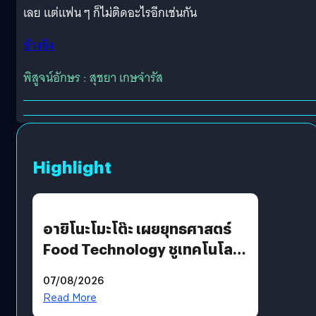
เลย แต่แฟน ๆ ก็ไม่ติดอะไรอีกเช่นกัน
อ้างอิง
พิสูจน์อักษร : สุชยา เกษจำรัส
Highlight
อายิโนะโมะโต๊ะ เผยยุทธศาสตร์
Food Technology ชูเทคโนโลยี
“AminoScience” เจาะอินไซต์ผู้
07/08/2026
บริโภคและ B2B
Read More