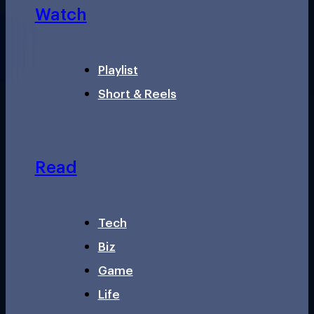
Watch
Playlist
Short & Reels
Read
Tech
Biz
Game
Life