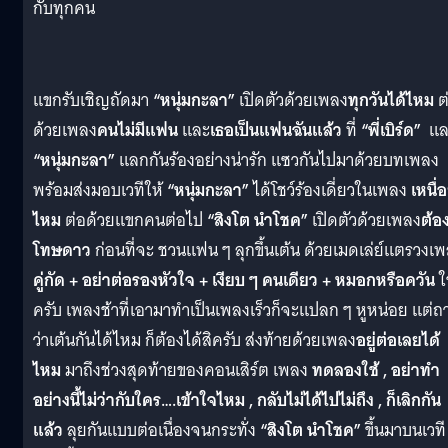
กับทุกคน
แขกรับเชิญถัดมา
“หนุ่มกะลา”
เปิดตัวด้วยเพลง
ทุกวันได้ไหม
ต
ด้วยเพลง
คนไม่มีแฟน
และ
เธอเป็นแฟนฉันแล้ว
ที่
“พี่เบิร์ด”
แล
“หนุ่มกะลา”
แลกกันร้องอย่างน่ารัก แซวกันไปมาด้วยบทเพลง
พร้อมส่งมอบเวทีให้
“หนุ่มกะลา”
ได้โชว์ร้องเดี่ยวในเพลง
เหนื่
ไหม
ต่อด้วยแขกคนต่อไป
“สิงโต นำโชค”
เปิดตัวด้วยเพลง
ต้อ
โทษดาว
ก่อนที่จะ ชวนแฟน ๆ ลุกขึ้นเต้น ด้วยเมดเล่ย์แตรวงเ
คู่กัด + อย่าต่อรองหัวใจ + เงียบ ๆ คนเดียว + หมอกหรือควัน
ใ
ครับ เพลงช้าที่เอามาทำเป็นเพลงเร็วก็จะแปลก ๆ หูหน่อย แต่ถ
ว่าเต้นกันได้ไหม ก็ต้องได้สิครับ ส่งท้ายด้วยเพลง
อยู่ต่อเลยได้
ไหม
มาถึงช่วงสุดท้ายของคอนเสิร์ต เพลง
ทดลองใช้ , อย่าทำ
อย่างนี้ไม่ว่ากับใคร….เข้าใจไหม , กลับไม่ได้ไปไม่ถึง , ก็เลิกกัน
แล้ว
ลุยกันแบบต่อเนื่องจนกระทั่ง
“สิงโต นำโชค”
ขึ้นมาบนเวที