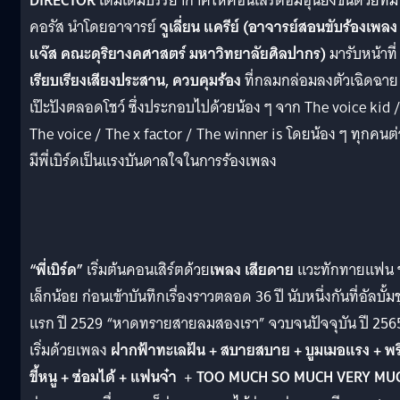
DIRECTOR
เติมเต็มบรรยากาศให้คอนเสิร์ตอิ่มอุ่นยิ่งขึ้นด้วยทีม
คอรัส นำโดยอาจารย์
จูเลี่ยน แครีย์ (อาจารย์สอนขับร้องเพลง
แจ๊ส คณะดุริยางคศาสตร์ มหาวิทยาลัยศิลปากร)
มารับหน้าที่
เรียบเรียงเสียงประสาน, ควบคุมร้อง
ที่กลมกล่อมลงตัวเฉิดฉาย
เป๊ะปังตลอดโชว์ ซึ่งประกอบไปด้วยน้อง ๆ จาก The voice kid 
The voice / The x factor / The winner is โดยน้อง ๆ ทุกคนต่
มีพี่เบิร์ดเป็นแรงบันดาลใจในการร้องเพลง
“พี่เบิร์ด”
เริ่มต้นคอนเสิร์ตด้วย
เพลง
เสียดาย
แวะทักทายแฟน 
เล็กน้อย ก่อนเข้าบันทึกเรื่องราวตลอด 36 ปี นับหนึ่งกันที่อัลบั้ม
แรก ปี 2529 “หาดทรายสายลมสองเรา” จวบจนปัจจุบัน ปี 256
เริ่มด้วยเพลง
ฝากฟ้าทะเลฝัน + สบายสบาย + บูมเมอแรง + พร
ขี้หนู + ซ่อมได้ + แฟนจ๋า
+
TOO MUCH SO MUCH VERY MU