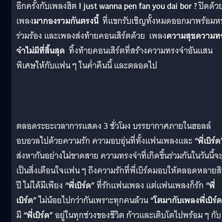
อีกครั้งกับเพลงฮิต
I just wanna pen fan you dai bor ?
ปิดด้ว
เพลง
มากองรวมกันตรงนี้
ที่แขกรับเชิญทั้งหมดออกมาพร้อมหน
ร่วมร้อง และเพลงส่งท้ายคอนเสิร์ตด้วย เพลง
ความสุขความท
จำไม่มีที่สิ้นสุด
ทิ้งท้ายคอนเสิร์ตที่สร้างความทรงจำอันแสน
พิเศษให้กับแฟน ๆ ในค่ำคืนนี้ และตลอดไป
ตลอดระยะเวลาการแสดง 3 ชั่วโมง บรรยากาศภายในฮอลล์
อบอวลไปด้วยความรัก ความอบอุ่นที่ทั้งแฟนเพลงและ
“พี่เบิร์ด
ส่งหากันอย่างไม่ขาดสาย ความทรงจำที่เกิดขึ้นร่วมกันในวันนี้จ
เป็นสิ่งเตือนใจแฟน ๆ ถึงความรักที่พี่เบิร์ดมอบให้ตลอดหลายส
ปี ไม่ได้มีเพียง
“พี่เบิร์ด”
ที่รักแฟนเพลง แต่แฟนเพลงก็รัก
“พี่
เบิร์ด”
ไม่น้อยไปกว่ากันเพราะทุกคนล้วน
“โตมากับเพลงพี่เบิร์
มี
“พี่เบิร์ด”
อยู่ในทุกช่วงของชีวิต ก้าวและเติบโตไปพร้อม ๆ กับ