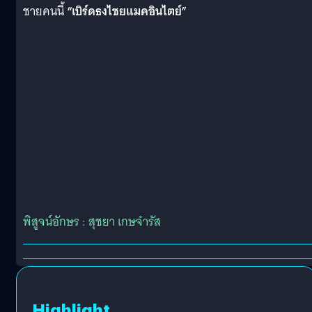
ชายคนนี้
“เบิร์ดธงไชยแมคอินไตย์”
พิสูจน์อักษร : สุชยา เกษจำรัส
Highlight