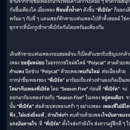
อ่านจากรายชื่อเพลงก็น่าจะพอเดาได้ว่าจะค่อย ๆ ทวีความสนุก
กันขึ้นเพียงใด เมื่อเพลง
ฟ้อนทั้งน้ำตา
ดังขึ้น “
พี่เบิร์ด”
ก็ออกเด
พร้อม ๆ กับพี่ ๆ แดนเซอร์ทักทายแฟนเพลงไปทั่วทั้งฮอลล์ ใช่ค
ลุกจากที่นั่งกรูเข้าหาพี่เบิร์ดกันโดยพร้อมเพียงกัน
เดินทักทายแฟนเพลงรอบฮอลล์จบ ก็เปิดตัวแขกรับเชิญแรกด้
เพลง
ขออุ้มหน่อย
ในอรรถรสใหม่สไตล์
“Polycat”
ตามด้วยเพ
กำแพง
ปิดช่วง
“Polycat”
ด้วยเพลง
พบกันใหม่
ต่อเนื่องด้วย
การนำชื่อเพลงของ
“พี่เบิร์ด”
มาร้อยเรียงท่วงทำนองเกิดเป็นเ
โตมากับเพลงพี่เบิร์ด
โดย
“Season Five”
ก่อนที่
“พี่เบิร์ด”
จะ
ออกมาร้องเพลงร่วมกับ
“Season Five”
ในเพลง
อยู่คนเดียว
จ
นั้น
“พี่เบิร์ด”
ต่อด้วยบทเพลงเศร้า ๆ อย่างเพลง
เพลงที่ไม่มีใค
ฟัง , ไม่แข่งยิ่งแพ้ , ถ่านไฟเก่า
ตบท้ายด้วยเพลง
ใจบันดาลแรง
แรงบันดาลใจ
ที่
“พี่เบิร์ด”
ตั้งใจส่งกำลังใจ ส่งความรู้สึกดี ๆ ให