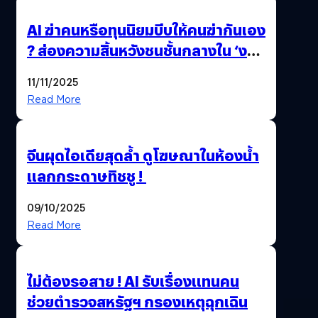
AI ฆ่าคนหรือทุนนิยมบีบให้คนฆ่ากันเอง
? ส่องความสิ้นหวังชนชั้นกลางใน ‘งาน
นี้…ฆ่าเอา’
11/11/2025
Read More
จีนผุดไอเดียสุดล้ำ ดูโฆษณาในห้องน้ำ
แลกกระดาษทิชชู !
09/10/2025
Read More
ไม่ต้องรอสาย ! AI รับเรื่องแทนคน
ช่วยตำรวจสหรัฐฯ กรองเหตุฉุกเฉิน