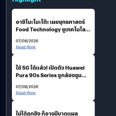
อายิโนะโมะโต๊ะ เผยยุทธศาสตร์
Food Technology ชูเทคโนโลยี
“AminoScience” เจาะอินไซต์ผู้
07/08/2026
บริโภคและ B2B
Read More
ใช้ 5G ได้แล้ว! เปิดตัว Huawei
Pura 90s Series ชูกล้องซูม
200 MP ในรุ่นท็อป
07/08/2026
Read More
ไม่ได้ถูกยิง ก็อาจมีบาดแผล