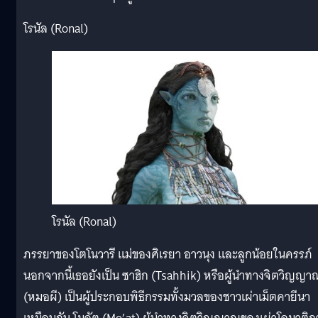
โรนัล (Ronal)
โรนัล (Ronal)
ภรรยาของโตโนวารี แม่ของศิเรยา อาวนุง และลูกน้อยในครรภ์
นอกจากนี้เธอยังเป็น ซาฮิก (Tsahhik) หรือผู้นำทางจิตวิญญา
(หมอผี) เป็นผู้ประกอบพิธีกรรมทั้งมวลของชาวเผ่าเม็ตคายีนา