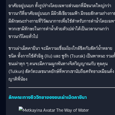
อาศัยอยู่บนบก ทั้งรูปร่างโดยเฉพาะส่วนอกที่มีขนาดใหญ่กว่า
ชาวนาวีที่อาศัยอยู่บนบก มีผิวสีเขียวอมฟ้า มีรอยสักตามร่างกา
มีลักษณะร่างกายที่วิวัฒนาการเพื่อใช้สำหรับการดำน้ำโดยเฉพ
พวกเขามีทักษะในการดำน้ำด้วยตัวเปล่าได้เป็นเวลานานกว่า
ชาวนาวีโดยทั่วไป
ชาวเผ่าเม็ตคายีนา จะมีความเชื่อมโยงใกล้ชิดกับสัตว์น้ำหลาย
ชนิด ทั้งการใช้ตัวอิลู (Ilu) และ ซูรัก (Tsurak) เป็นพาหนะ รวมทั
ชนเผ่าทุก ๆ คนจะมีความผูกพันทางจิตวิญญาณกับ ทุลคุน
(Tulkun) สัตว์ทะเลขนาดยักษ์ที่พวกเขานับถือศรัทธาเหมือนดั่ง
ญาติพี่น้อง
ลักษณะทางชีววิทยาของชนเผ่าเม็ตคายีนา