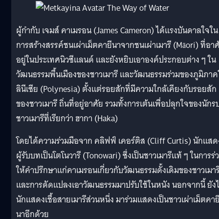
ผู้กำกับ เจมส์ คาเมรอน (James Cameron) ได้แรงบันดาลใจใน
การสร้างสรรค์ชนเผ่าเม็ตคายีนาจากชนเผ่าเมารี (Māori) ที่อาศ
อยู่ในประเทศนิวซีแลนด์ และยังหยิบเอาองค์ประกอบต่าง ๆ ใน
วัฒนธรรมพื้นเมืองของชาวเมารี และวัฒนธรรมร่วมของภูมิภา
ลินีเซีย (Polynesia) ตั้งแต่รอยสักที่มีความใกล้เคียงกับรอยสัก
ของชาวเมารี ถิ่นที่อยู่อาศัย รวมทั้งการเต้นเพื่อปลุกใจของนักร
ชาวเมารีที่เรียกว่า ฮากา (Haka)
โดยได้ความร่วมมือจาก คลิฟฟ์ เคอร์ติส (Cliff Curtis) นักแสด
ผู้รับบทเป็นโตโนวารี (Tonowari) ซึ่งเป็นชาวเมารีแท้ ๆ ในการร่
ให้คำปรึกษาแก่คาเมรอนเกี่ยวกับวัฒนธรรมดั้งเดิมของชาวเมาร
และการดัดแปลงเอาวัฒนธรรมมาปรับใช้ในหนัง นอกจากนี้ ยังไ
นักแสดงเชื้อสายเมารีส่วนหนึ่ง มาร่วมแสดงเป็นชาวเผ่าเม็ตคาย
นาอีกด้วย