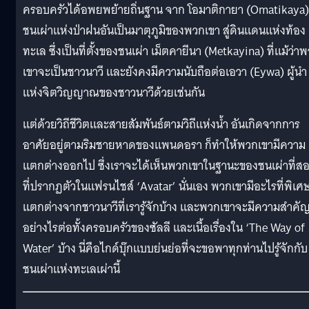
ครอบครัวได้อพยพย้ายถิ่นฐาน จาก โอมาติกายา (Omatikaya)
ชนเผ่าแห่งป่าฝนอันเป็นมาตุภูมิของพวกเขา สู่ดินแดนแห่งท้อง
ทะเล ซึ่งเป็นที่ตั้งของชนเผ่า เม็ตคายีนา (Metkayina) ที่แม้ว่า
เขาจะเป็นชาวนาวี และยังคงมีความนับถือต่อเอวา (Eywa) ผู้นำ
แห่งจิตวิญญาณของชาวนาวีด้วยเช่นกัน
แต่ด้วยวิถีชีวิตและสายสัมพันธ์ตามวิถีแห่งน้ำ อันเกิดจากการ
อาศัยอยู่ตามริมชายหาดของแพนดอรา ก็ทำให้พวกเขามีความ
แตกต่างออกไป ซึ่งเราจะได้เห็นพวกเขาในฐานะของชนเผ่าที่ส
ที่ปรากฏตัวในแฟรนไชส์ ‘Avatar’ นั่นเอง พวกเขามีอะไรที่พิเศ
แตกต่างจากชาวนาวีที่เรารู้จักบ้าง และพวกเขาจะมีความสำคั
อย่างไรต่อทั้งครอบครัวของซัลลี และเนื้อเรื่องใน ‘The Way of
Water’ บ้าง นี่คือไกด์บุ๊กแบบย่นย่อที่จะขอพาทุกท่านไปรู้จักกับ
ชนเผ่าแห่งทะเลเผ่านี้