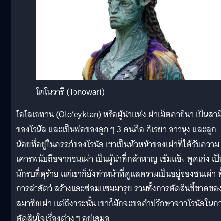
โตโนวารี (Tonowari)
โอโลเอทาน (Olo’eyktan) หรือผู้นำแห่งเผ่าเม็ตคายีนา เป็นสาม
ของโรนัล และเป็นพ่อของลูก ๆ 3 คนคือ ศิเรยา อาวนุง และลูก
น้อยที่อยู่ในครรภ์ของโรนัล เขาเป็นหัวหน้าของเผ่าที่ได้รับความ
เคารพนับถือจากชนเผ่า เป็นผู้นำที่กล้าหาญ เข้มแข็ง พูดเก่ง เป็
นักรบที่ดุร้าย แต่เขาก็ยังทำหน้าที่ดูแลความเป็นอยู่ของชนเผ่า ทั
การล่าสัตว์ สร้างและซ่อมแซมมารุย รวมทั้งการตัดสินชี้ขาดขอ
สมาชิกเผ่า แต่ถึงกระนั้น เขาก็มักจะขอคำปรึกษาจากโรนัลในก
ตัดสินใจเรื่องต่าง ๆ อยู่เสมอ