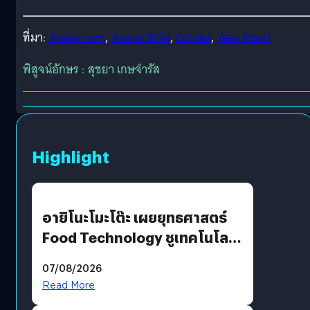
ที่มา:
Avatar.com
,
Avatar Wiki
,
Colider
,
Teao Maori
พิสูจน์อักษร : สุชยา เกษจำรัส
Highlight
อายิโนะโมะโต๊ะ เผยยุทธศาสตร์
Food Technology ชูเทคโนโลยี
“AminoScience” เจาะอินไซต์ผู้
07/08/2026
บริโภคและ B2B
Read More