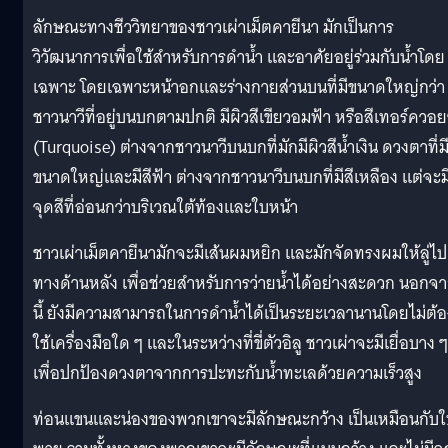
ลักษณะทางชีววิทยาของชาวเผ่าเม็ตคายีนา มักเป็นการ
วิวัฒนาการเพื่อใช้สำหรับการดำน้ำ และอาศัยอยู่ร่วมกับน้ำโดย
เฉพาะ โดยเฉพาะหน้าอกและร่างกายส่วนบนที่มีขนาดใหญ่กว่า
ชาวนาวีที่อยู่บนบกตามปกติ มีผิวสีเขียวอมฟ้า หรือสีเทอร์ควอย
(Turquoise) ต่างจากชาวนาวีบนบกที่มักมีผิวสีน้ำเงิน ดวงตาที่ม
ขนาดใหญ่และมีสีฟ้า ต่างจากชาวนาวีบนบกที่มีสีเหลือง แต่จะม
จุดสีที่อ่อนกว่าบริเวณใต้ท้องและใบหน้า
ชาวเผ่าเม็ตคายีนามักจะมีเส้นผมหยิก และมักจัดทรงผมให้ลู่ไป
ทางด้านหลัง เพื่อช่วยสำหรับการว่ายน้ำได้อย่างสะดวก นอกจ
นี้ ยังมีความสามารถในการดำน้ำได้เป็นระยะเวลานานโดยไม่ต้อ
ใช้เครื่องมือใด ๆ และในระหว่างที่ขี่ตัวอิลู ชาวเผ่าจะมีเยื่อบาง ๆ
เพื่อปกป้องดวงตาจากการปะทะกับน้ำทะเลด้วยความเร็วสูง
ท่อนแขนและน่องของพวกเขาจะมีลักษณะกว้าง เป็นเหมือนกับ