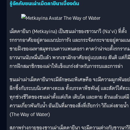
รู้จักกับชนเผ่าเม็ตคายีนาเบื้องต้น
เม็ตคายีนา (Metkayina) เป็นชนเผ่าของชาวนาวี (Na’vi) ที่ตั้ง
รกรากอาศัยอยู่ตามแนวปะการัง และกระจัดกระจายอยู่ตามแน
ชายฝั่งของมหาสมุทรบนดาวแพนดอรา คาดว่าน่าจะตั้งรกราก
ยาวนานนับหมื่นปีแล้ว พวกเขามักอาศัยอยู่แบบสงบ สันติ แต่ก็ม
การฝึกสมาชิกของเผ่าให้แข็งแกร่งสำหรับการรบและการล่า
ชนเผ่าเผ่าเม็ตคายีนาจะมีลักษณะพิเศษคือ จะมีความผูกพันอย
ลึกซึ้งกับระบบนิเวศทางทะเล ทั้งบรรดาพืชพันธ์ุ และสัตว์ใต้ทะ
ทุกช่วงชีวิตของชนเผ่าตั้งแต่เกิด เติบโต และตาย ล้วนแล้วแต่มี
ความเกี่ยวพันกับน้ำ อันเป็นที่มาของสิ่งที่เรียกว่า วิถีแห่งสายน้ำ
(The Way of Water)
สภาพร่างกายของชาวเผ่าเม็ตคายีนา จะมีความต่างกับชาวนาวีที