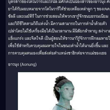
บุตรสาวของโตโนวารีและโรนัล มีศักดิ์เป็นน้องสาวของอาวนุง ศิ
ยาได้รับมอบหมายจากโตโนวารีให้ช่วยเหลือเหล่าลูก ๆ ของเจค
ซัลลี และเนย์ทีรี ในการช่วยสอนให้พวกเขารู้จักขนบธรรมเนียม
และวิถีชีวิตตามวิถีแห่งน้ำ มีความสามารถในการดำน้ำด้วยตัว
เปล่าโดยไม่ใช้เครื่องมือได้เป็นเวลานาน มีนิสัยกล้าหาญ สง่างา
แข็งแกร่ง และจิตใจดี เป็นผู้สอนให้ชาวนาวีรู้จักการฝีกลมหาย
เพื่อใช้สำหรับควบคุมลมหายใจในขณะดำน้ำได้นานยิ่งขึ้น และ
การควบคุมตนเองเพื่อส่งต่อตำแหน่งซาฮิกต่อจากแม่ของเธอ
อาวนุง (Aonung)