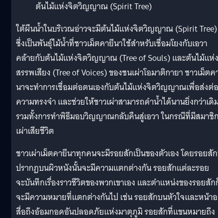
ต้นไม้แห่งจิตวิญญาณ (Spirit Tree)
ใต้ผืนน้ำในบริเวณอ่าวจะมีต้นไม้แห่งจิตวิญญาณ (Spirit Tree)
ซึ่งเป็นพันธ์ุไม้น้ำที่ชาวเม็ตคายีนาใช้สำหรับเชื่อมโยงกับเอวา
คล้ายกับต้นไม้แห่งจิตวิญญาณ (Tree of Souls) และต้นไม้แห่
สรรพเสียง (Tree of Voices) ของชนเผ่าโอมาติกายา ชาวเม็ตคา
นาจะทำการเชื่อมต่อตนเองกับต้นไม้แห่งจิตวิญญาณเพื่อส่งต่
ความทรงจำ และช่วยให้ชาวเผ่าสามารถดำน้ำได้นานยิ่งกว่าเดิ
รวมทั้งการทำพิธีมอบวิญญาณกลับคืนสู่เอวา ในกรณีที่มีสมาชิ
เผ่าเสียชีวิต
ชาวเผ่าเม็ตคายีนาทุกคนจะมีรอยสักเป็นของตัวเอง โดยรอยสักท
ปรากฏบนผิวหนังนั้นจะมีความแตกต่างกัน รอยสักแต่ละรอย
จะบันทึกเรื่องราวชีวิตของพวกเขาเอง และตำแหน่งของรอยสักก
จะมีความหมายที่แตกต่างกันไป เช่น รอยสักบนหัวใจและหน้า
สื่อถึงอ้อมกอดอันปลอดภัยแห่งมาตุภูมิ รอยสักที่แขนหมายถึง