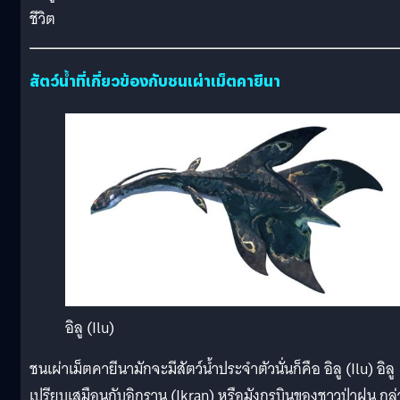
ชีวิต
สัตว์น้ำที่เกี่ยวข้องกับชนเผ่าเม็ตคายีนา
อิลู (Ilu)
ชนเผ่าเม็ตคายีนามักจะมีสัตว์น้ำประจำตัวนั่นก็คือ อิลู (Ilu) อิลู
เปรียบเสมือนกับอิกราน (Ikran) หรือมังกรบินของชาวป่าฝน กล่