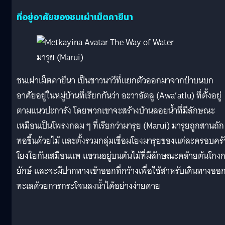
ที่อยู่อาศัยของชนเผ่าเม็ตคายีนา
มารุย (Marui)
ชนเผ่าเม็ตคายีนา เป็นชาวนาวีที่แยกตัวออกมาจากป่าบนบก
อาศัยอยู่ในหมู่บ้านที่เรียกกันว่า อะวาอัตลู (Awa’atlu) ที่ตั้งอยู่
ตามแนวปะการัง โดยพวกเขาจะสร้างบ้านลอยน้ำที่มีลักษณะ
เหมือนเป็นโพรงกลม ๆ ที่เรียกว่ามารุย (Marui) มารุยถูกสานถัก
ทอขึ้นด้วยไม้ และตั้งรวมกลุ่มเชื่อมโยงมารุยของแต่ละครอบครั
โยงใยกันเสมือนแพ แขวนอยู่บนต้นไม้ที่มีลักษณะคล้ายต้นโกง
ยักษ์ และจะมีปากทางเข้าออกที่กว้างเพื่อใช้สำหรับเดินทางออกส
ทะเลด้วยการกระโจนลงน้ำได้อย่างง่ายดาย