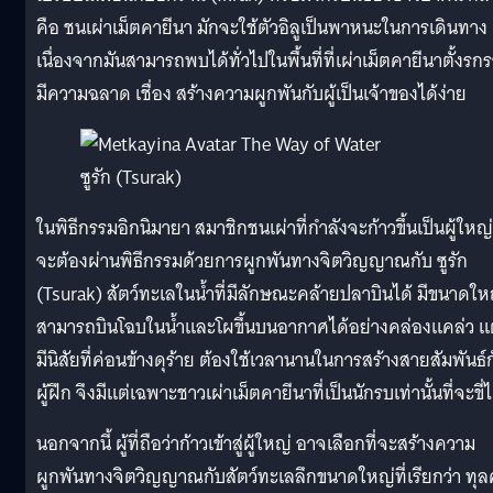
คือ ชนเผ่าเม็ตคายีนา มักจะใช้ตัวอิลูเป็นพาหนะในการเดินทาง
เนื่องจากมันสามารถพบได้ทั่วไปในพื้นที่ที่เผ่าเม็ตคายีนาตั้งรก
มีความฉลาด เชื่อง สร้างความผูกพันกับผู้เป็นเจ้าของได้ง่าย
ซูรัก (Tsurak)
ในพิธีกรรมอิกนิมายา สมาชิกชนเผ่าที่กำลังจะก้าวขึ้นเป็นผู้ใหญ่
จะต้องผ่านพิธีกรรมด้วยการผูกพันทางจิตวิญญาณกับ ซูรัก
(Tsurak) สัตว์ทะเลในน้ำที่มีลักษณะคล้ายปลาบินได้ มีขนาดให
สามารถบินโฉบในน้ำและโผขึ้นบนอากาศได้อย่างคล่องแคล่ว แ
มีนิสัยที่ค่อนข้างดุร้าย ต้องใช้เวลานานในการสร้างสายสัมพันธ์
ผู้ฝึก จึงมีแต่เฉพาะชาวเผ่าเม็ตคายีนาที่เป็นนักรบเท่านั้นที่จะขี่ไ
นอกจากนี้ ผู้ที่ถือว่าก้าวเข้าสู่ผู้ใหญ่ อาจเลือกที่จะสร้างความ
ผูกพันทางจิตวิญญาณกับสัตว์ทะเลลึกขนาดใหญ่ที่เรียกว่า ทุล