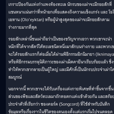
เกราะป้องกันแห่งกำแพงท้องทะเล นักรบของเผ่าจะมีรอยสักที่
แขนหนาแน่นกว่าที่หน้าอกเพื่อแสดงถึงความแข็งแกร่ง และ โอ
เอทาน (Olo’eyktan) หรือผู้นำสูงสุดของเผ่าจะมีรอยสักตาม
ร่างกายมากที่สุด
รอยสักเหล่านี้ชนเผ่าถือว่าเป็นของขวัญจากเอวา พวกเขาจะนำ
หมึกที่ได้จากสัตว์ใต้ทะเลชนิดหนึ่งมาสักบนร่างกาย และพวกเ
จะได้รอยสักแรกก็ต่อเมื่อได้ผ่านพิธีกรรมอิกนิมายา (Iknimaya
หรือพิธีกรรมบรรลุนิติภาวะของเผ่าเม็ตคายีนาเรียบร้อยแล้ว ซึ่
ทำให้พวกเขากลายเป็นผู้ใหญ่ และมีศักดิ์เป็นนักรบประจำเผ่าโ
สมบูรณ์
นอกจากนี้ พวกเขาจะได้รับเครื่องแต่งกายพิเศษที่ทำขึ้นจากชิ้น
ส่วนของพืชและสัตว์ทะเลมาถักทอตกแต่งเข้าด้วยกัน และสร้อ
ประจำตัวที่เรียกว่า ซองคอร์ด (Songcord) ที่ใช้สำหรับบันทึก
ข้อมูลหรือเรื่องราวในชีวิตของตนเองตั้งแต่แรกเริ่มไปจนตลอด