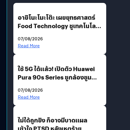
อายิโนะโมะโต๊ะ เผยยุทธศาสตร์
Food Technology ชูเทคโนโลยี
“AminoScience” เจาะอินไซต์ผู้
07/08/2026
บริโภคและ B2B
Read More
ใช้ 5G ได้แล้ว! เปิดตัว Huawei
Pura 90s Series ชูกล้องซูม
200 MP ในรุ่นท็อป
07/08/2026
Read More
ไม่ได้ถูกยิง ก็อาจมีบาดแผล
เข้าใจ PTSD หลังเหตุร้าย