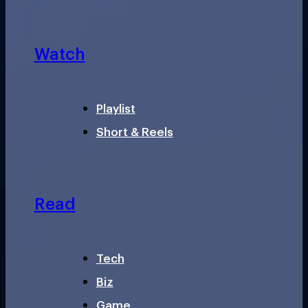
Watch
Playlist
Short & Reels
Read
Tech
Biz
Game