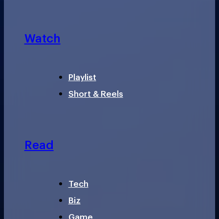
Watch
Playlist
Short & Reels
Read
Tech
Biz
Game