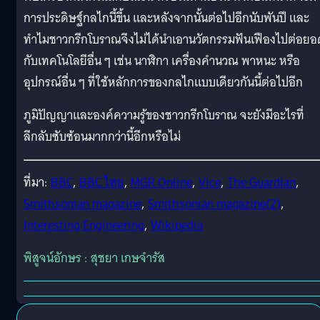
การประดิษฐ์กลไกนี้ขึ้น และหลังจากนั้นต่อไปอีกนับพันปี และ
ทำไมชาวกรีกโบราณจึงไม่ได้นำเอานวัตกรรมฟันเฟืองไปต่อยอ
กับเทคโนโลยีอื่น ๆ เช่น นาฬิกา เครื่องคำนวณ พาหนะ หรือ
อุปกรณ์อื่น ๆ ที่ใช้หลักการของกลไกแบบเดียวกันนี้ต่อไปอีก
ภูมิปัญญาและองค์ความรู้ของชาวกรีกโบราณ จะยังมีอะไรที่
ลึกลับซับซ้อนมากกว่านี้อีกหรือไม่
ที่มา:
BBC
,
BBC ไทย
,
MGR Online
,
Vice
,
The Guardian
,
Smithsonian magazine
,
Smithsonian magazine(2)
,
Interesting Engineering
,
Wikipedia
พิสูจน์อักษร : สุชยา เกษจำรัส