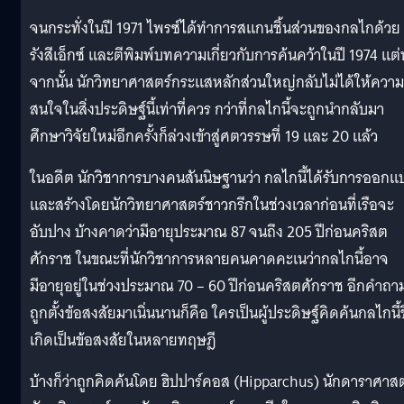
จนกระทั่งในปี 1971 ไพรซ์ได้ทำการสแกนชิ้นส่วนของกลไกด้วย
รังสีเอ็กซ์ และตีพิมพ์บทความเกี่ยวกับการค้นคว้าในปี 1974 แต่
จากนั้น นักวิทยาศาสตร์กระแสหลักส่วนใหญ่กลับไม่ได้ให้ความ
สนใจในสิ่งประดิษฐ์นี้เท่าที่ควร กว่าที่กลไกนี้จะถูกนำกลับมา
ศึกษาวิจัยใหม่อีกครั้งก็ล่วงเข้าสู่ศตวรรษที่ 19 และ 20 แล้ว
ในอดีต นักวิชาการบางคนสันนิษฐานว่า กลไกนี้ได้รับการออกแ
และสร้างโดยนักวิทยาศาสตร์ชาวกรีกในช่วงเวลาก่อนที่เรือจะ
อับปาง บ้างคาดว่ามีอายุประมาณ 87 จนถึง 205 ปีก่อนคริสต
ศักราช ในขณะที่นักวิชาการหลายคนคาดคะเนว่ากลไกนี้อาจ
มีอายุอยู่ในช่วงประมาณ 70 – 60 ปีก่อนคริสตศักราช อีกคำถาม
ถูกตั้งข้อสงสัยมาเนิ่นนานก็คือ ใครเป็นผู้ประดิษฐ์คิดค้นกลไกนี้ข
เกิดเป็นข้อสงสัยในหลายทฤษฎี
บ้างก็ว่าถูกคิดค้นโดย ฮิปปาร์คอส (Hipparchus) นักดาราศาสต