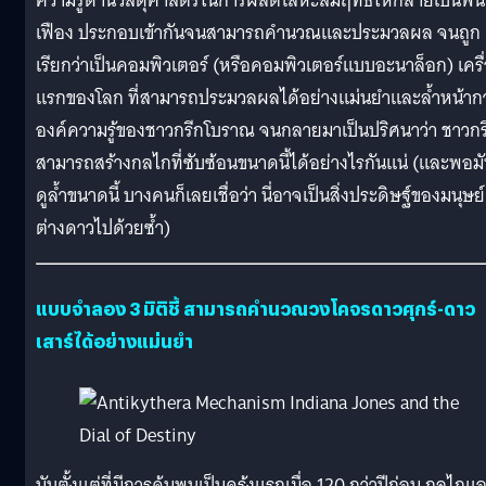
ความรู้ด้านวัสดุศาสตร์ในการผลิตโลหะสัมฤทธิ์ให้กลายเป็นฟัน
เฟือง ประกอบเข้ากันจนสามารถคำนวณและประมวลผล จนถูก
เรียกว่าเป็นคอมพิวเตอร์ (หรือคอมพิวเตอร์แบบอะนาล็อก) เครื
แรกของโลก ที่สามารถประมวลผลได้อย่างแม่นยำและล้ำหน้ากว
องค์ความรู้ของชาวกรีกโบราณ จนกลายมาเป็นปริศนาว่า ชาวกร
สามารถสร้างกลไกที่ซับซ้อนขนาดนี้ได้อย่างไรกันแน่ (และพอม
ดูล้ำขนาดนี้ บางคนก็เลยเชื่อว่า นี่อาจเป็นสิ่งประดิษฐ์ของมนุษย์
ต่างดาวไปด้วยซ้ำ)
แบบจำลอง 3 มิติชี้ สามารถคำนวณวงโคจรดาวศุกร์-ดาว
เสาร์ได้อย่างแม่นยำ
นับตั้งแต่ที่มีการค้นพบเป็นคร้งแรกเมื่อ 120 กว่าปีก่อน กลไกแ