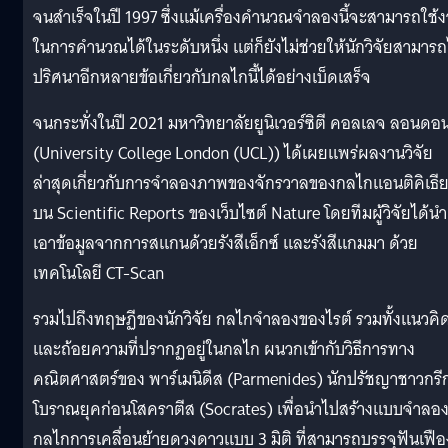
จนสำเร็จในปี 1997 ซึ่งแม้เครื่องคำนวณจำลองนี้จะสามารถใช้
ในการคำนวณได้ในระดับหนึ่ง แต่ก็ยังไม่ช่วยให้นักวิจัยสามาร
ปริศนาอีกหลายข้อเกี่ยวกับกลไกนี้ได้อย่างเบ็ดเสร็จ
จนกระทั่งในปี 2021 มหาวิทยาลัยยูนิเวอร์ซิตี คอลเลจ ลอนดอ
(University College London (UCL)) ได้เผยแพร่ผลงานวิจัย
ล่าสุดเกี่ยวกับการจำลองภาพของจักรวาลของกลไกแอนติคิเธี
บน Scientific Reports ของเว็บไซต์ Nature โดยทีมผู้วิจัยได้นำ
เอาข้อมูลจากการสแกนด้วยรังสีเอ็กซ์ และรังสีแกมมา ด้วย
เทคโนโลยี CT-Scan
รวมไปถึงทฤษฏีของนักวิจัย กลไกจำลองของไรต์ รวมทั้งแนวคิ
และถ้อยความที่ปรากฏอยู่ในกลไก ผนวกเข้ากับวิธีการทาง
คณิตศาสตร์ของ พาร์เมนิดีส (Parmenides) นักปรัชญาชาวกรี
โบราณยุคก่อนโสคราตีส (Socrates) เพื่อนำไปสร้างแบบจำลอ
กลไกการเคลื่อนย้ายดวงดาวแบบ 3 มิติ ที่สามารถบรรจุฟันเฟือ