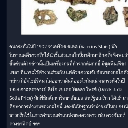
จนกระทั่งในปี 1902 วาเลเรียส สเตส (Valerios Stais) นัก
โบราณคดีชาวกรีกได้นำชิ้นส่วนกลไกนี้มาศึกษาอีกครั้ง จึงพบว่
ชิ้นส่วนดังกล่าวนั้นเป็นเครื่องกลที่ทำจากสัมฤทธิ์ มีชุดฟันเฟือง
เพลา ที่น่าจะใช้ทำงานร่วมกัน แต่ด้วยความซับซ้อนของกลไกดั
กล่าว ก็ยังไขปริศนาไม่ออกว่ามันคืออะไรกันแน่ จนกระทั่งในปี
1958 ศาสตราจารย์ ดีเร็ก เจ เดอ โซลลา ไพรซ์ (Derek J. de
Solla Price) นักฟิสิกส์มหาวิทยาลัยเยล สหรัฐอเมริกา ได้เข้ามา
ศึกษาการทำงานของกลไกนี้ และสันนิษฐานว่าน่าจะเป็นอุปกรณ์ท
ชาวกรีกใช้ในการคำนวณตำแหน่งของดวงดาว เช่น ดวงจันทร์
ดวงอาทิตย์ ฯลฯ