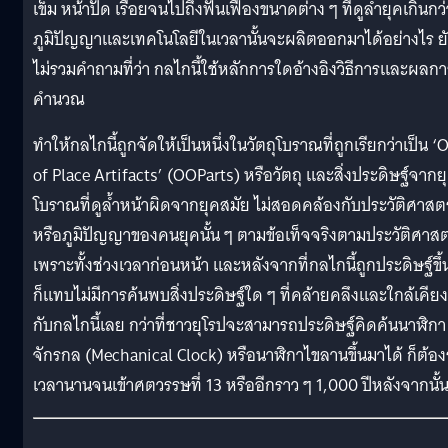
เข็ม หน้าปัด เรื่อยจนไปถึงฟันเฟืองขนาดต่าง ๆ ที่ดูล้ำยุคเกินกว่
ภูมิปัญญาและเทคโนโลยีในเวลานั้นจะผลิตออกมาได้อย่างไร ย
ไม่รวมคำถามที่ว่า กลไกนี้ใช้หลักการใดอ้างอิงวิธีการและผลกา
คำนวณ
ทำให้กลไกนี้ถูกจัดให้เป็นหนึ่งในวัตถุโบราณที่ถูกเรียกว่าเป็น ‘
of Place Artifacts’ (OOParts) หรือวัตถุ และสิ่งประดิษฐ์จากย
โบราณที่ดูล้ำหน้าผิดจากยุคสมัย ไม่สอดคล้องกับประวัติศาสตร
หรือภูมิปัญญาของคนยุคนั้น ๆ ตามข้อเท็จจริงตามประวัติศาสต
เพราะทั้งช่วงเวลาก่อนหน้า และหลังจากที่กลไกนี้ถูกประดิษฐ์ขึ้
ก็แทบไม่มีการค้นพบสิ่งประดิษฐ์ใด ๆ ที่คล้ายคลึงและใกล้เคียง
กับกลไกนี้เลย กว่าที่ชาวยุโรปจะสามารถประดิษฐ์คิดค้นนาฬิกา
จักรกล (Mechanical Clock) หรือนาฬิกาไขลานขึ้นมาได้ ก็ต้อ
เวลานานจนเข้าศตวรรษที่ 13 หรืออีกราว ๆ 1,000 ปีหลังจากนั้