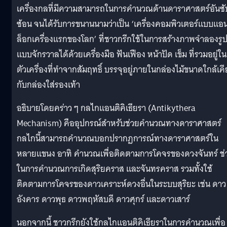
เครื่องกลที่มีความสามารถในการคำนวณด้านดาราศาสตร์อันซั
ซ้อน จนได้รับการขนานนามว่าเป็น ‘เครื่องคอมพิวเตอร์แบบแอ
ล็อกเครื่องแรกของโลก’ ที่ชาวกรีกใช้ในการสร้างภาพจำลองรู
แบบจักรวาลได้ด้วยเครื่องมือ ฟันเฟือง หน้าปัด เข็ม ที่รวมอยู่ใน
ตัวเครื่องที่ทำจากสัมฤทธิ์ บรรจุอยู่ภายในกล่องไม้ขนาดใกล้เค
กับกล่องใส่รองเท้า
อธิบายโดยคร่าว ๆ กลไกแอนติคิเธียรา (Antikythera
Mechanism) คืออุปกรณ์สำหรับช่วยคำนวณทางดาราศาสตร์
กลไกนี้สามารถคำนวณบอกปรากฏการณ์ทางดาราศาสตร์ใน
หลายแขนง อาทิ คำนวณเพื่อติดตามการโคจรของดวงจันทร์ ช่
ในการคำนวณการเกิดสุริยคราส และจันทรคราส รวมทั้งใช้
ติดตามการโคจรของดาวเคราะห์ดวงอื่นในระบบสุริยะ เช่น ดาว
อังคาร ดาวพุธ ดาวพฤหัสบดี ดาวศุกร์ และดาวเสาร์
นอกจากนี้ ชาวกรีกยังใช้กลไกแอนติคิเธียราในการคำนวณเพื่อ