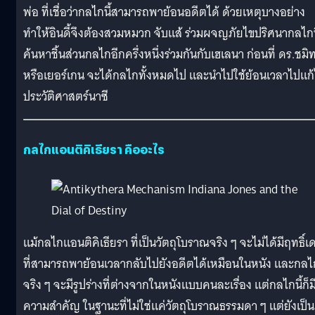
พ่อ ที่เชื่อว่ากลไกนี้สามารถพาย้อนอดีตได้ ด้วยเหตุบางอย่าง
ทำให้อินดี้จึงต้องสวมหมวก จับแส้ ร่วมผจญภัยไขปริศนากลไกน
ค้นหาชิ้นส่วนกลไกอีกครึ่งหนึ่งร่วมกันกับเฮเลนา ก่อนที่ ดร.ชมิท
หรือเยอร์เกน จะได้กลไกทั้งหมดไป และนำไปใช้ย้อนเวลาไปแก้
ประวัติศาสตร์นาซี
กลไกแอนติคิเธียรา คืออะไร
แม้กลไกแอนติคิเธียรา ที่เป็นวัตถุโบราณจริง ๆ จะไม่ได้มีฤทธิ์เ
ที่สามารถพาย้อนเวลากลับไปยังอดีตได้เหมือนในหนัง และกลไ
จริง ๆ จะมีรูปร่างที่ต่างจากในหนังแบบคนละเรื่อง แต่กลไกนี้ก็ม
ความสำคัญ ในฐานะที่ไม่ใช่แค่วัตถุโบราณธรรมดา ๆ แต่ยังเป็น