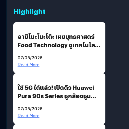
Highlight
อายิโนะโมะโต๊ะ เผยยุทธศาสตร์
Food Technology ชูเทคโนโลยี
“AminoScience” เจาะอินไซต์ผู้
07/08/2026
บริโภคและ B2B
Read More
ใช้ 5G ได้แล้ว! เปิดตัว Huawei
Pura 90s Series ชูกล้องซูม
200 MP ในรุ่นท็อป
07/08/2026
Read More