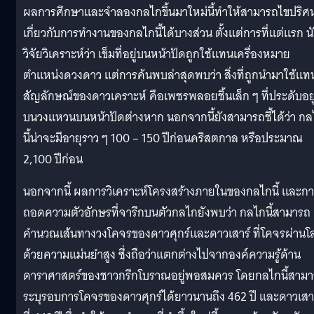
ผลการศึกษาและจำลองกลไกขึ้นมาใหม่นี้ทำให้สามารถไขปริศ
เกี่ยวกับการทำงานของกลไกนี้ได้บางส่วน ตั้งแต่การที่แต่แรก น
วิจัยวิเคราะห์ว่า เข็มที่อยู่บนหน้าปัดถูกใช้แทนเครื่องหมาย
ตำแหน่งดวงดาว แต่การค้นพบล่าสุดพบว่า สิ่งที่ถูกนำมาใช้แท
สัญลักษณ์ของดาวเคราะห์ คือเพชรพลอยชิ้นเล็ก ๆ ที่ประดับอยู
บนวงแหวนบนหน้าปัดต่างหาก นอกจากนี้ยังสามารถชี้ได้ว่า กล
นี้น่าจะมีอายุราว ๆ 100 – 150 ปีก่อนคริสตกาล หรือประมาณ
2,100 ปีก่อน
นอกจากนี้ ผลการวิเคราะห์โครงสร้างภายในของกลไกนี้ และก
ถอดความตัวอักษรที่จารึกบนตัวกลไกยังพบว่า กลไกนี้สามารถ
คำนวณเส้นทางวงโคจรของดาวศุกร์และดาวเสาร์ ที่โคจรผ่านโ
ด้วยความแม่นยำสูง ซึ่งถือว่าแตกต่างไปจากองค์ความรู้ด้าน
ดาราศาสตร์ของชาวกรีกโบราณอยู่พอสมควร โดยกลไกนี้สาม
ระบุรอบการโคจรของดาวศุกร์ได้ยาวนานถึง 462 ปี และดาวเสา