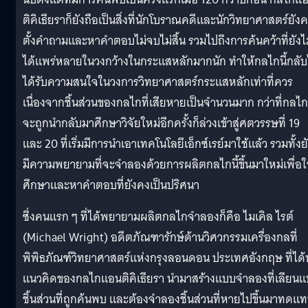
ติคิเธียราก็ยังถือเป็นสิ่งที่นักโบราณคดีและนักวิทยาศาสตร์ยัง
ตั้งคำถามและหาคำตอบไม่จบไม่สิ้น รวมไปถึงการค้นคว้าที่ยังไม
ได้แพร่หลายในวงกว้างในกระแสหลักมากนัก ทำให้กลไกนี้กลับ
ได้รับความสนใจในวงการวิทยาศาสตร์กระแสหลักเท่าที่ควร
เนื่องจากชิ้นส่วนของกลไกที่เสียหายเป็นจำนวนมาก กว่าที่กลไกน
จะถูกนำกลับมาศึกษาวิจัยใหม่อีกครั้งก็ล่วงเข้าสู่ศตวรรษที่ 19
และ 20 ที่เริ่มมีการนำเอาเทคโนโลยีเอ็กซ์เรย์มาใช้แล้ว รวมทั้งย
มีความพยายามที่จะจำลองด้วยการผลิตกลไกนี้ขึ้นมาใหม่เพื่อใ
ศึกษาและหาคำตอบที่ยังคงเป็นปริศนา
ซึ่งคนแรก ๆ ที่ได้พยายามผลิตกลไกจำลองก็คือ ไมเคิล ไรต์
(Michael Wright) อดีตภัณฑารักษ์ด้านวิศวกรรมเครื่องกลที่
พิพิธภัณฑ์วิทยาศาสตร์แห่งกรุงลอนดอน ประเทศอังกฤษ ที่ได้
แนวคิดของกลไกแอนติคิเธียรา นำมาสร้างแบบจำลองที่เลียน
ชิ้นส่วนที่ถูกค้นพบ และต้องจำลองชิ้นส่วนที่หายไปขึ้นมาทดแ