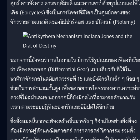
ศุกร์ ดาวอังคาร ดาวพฤหัสบดี และดาวเสาร์ ด้วยรูปแบบเอปพิ
เคิล (Epicycles) ซึ่งเป็นการโคจรที่มีโลกเป็นศูนย์กลางของ
จักรวาลตามแนวคิดของฮิปปาร์คอส และ ปโตเลมี (Ptolemy)
นอกจากนี้ยังพบว่า กลไกภายใน มีการใช้รูปแบบของเฟืองที่เรีย
ว่า เฟืองดอกจอก (Differential Gear) แบบเดียวกับที่ใช้ใน
นาฬิกาจักรกลในสมัยศตวรรษที่ 15 และยังมีกลไกเล็ก ๆ น้อย ๆ ท
ช่วยในการคำนวณขั้นสูง เพื่อชดเชยการโคจรของดาวเคราะห์บ
ดวงที่ไม่สม่ำเสมอ นอกจากนี้ก็ยังมีกลไกที่สามารถคำนวณวัน
เวลา ตามระบบปฏิทินของกรีกและอียิปต์ได้อีกด้วย
ซึ่งทั้งหมดนี้หากจะต้องสร้างขึ้นมาจริง ๆ ก็จำเป็นอย่างยิ่งที่จง
ต้องมีความรู้ด้านคณิตศาสตร์ ดาราศาสตร์ วิศวกรรม รวมทั้ง