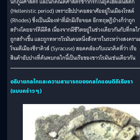
นักภูมิศาสตร์ และนักคณิตศาสตร์ชาวกรีกในยุคเฮลเลนิสติก
(Hellenistic period) เพราะฮิปปาคอสอาศัยอยู่ในเมืองโรสด์
(Rhodes) ซึ่งเป็นเมืองท่าที่มักมีเรือจอด อีกทฤษฎีบ้างก็ว่าถูก
สร้างโดยอาร์คีมีดีส เนื่องจากมีชีวิตอยู่ในช่วงเดียวกันกับที่กลไก
ถูกสร้างขึ้น และถูกทหารโรมันคนหนึ่งสังหารในระหว่างสงคราม
โจมตีเมืองซีราคิวส์ (Syracuse) สอดคล้องกับแนวคิดที่ว่า เรือ
สินค้าอับปางที่ค้นพบกลไกนี้เป็นเรือของชาวโรมันเช่นเดียวกัน
อธิบายกลไกและความสามารถของกลไกแอนติคิเธียรา
(แบบคร่าว ๆ )