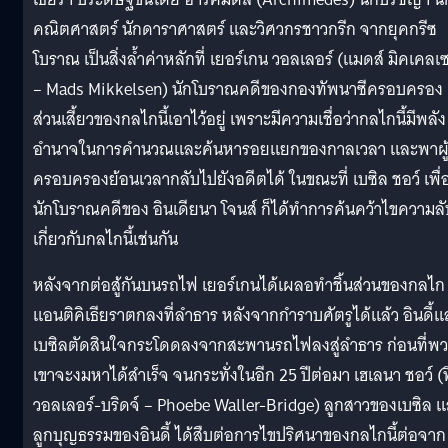
คณิตศาสตร์ นักดาราศาสตร์ และวิศวกรชาวกรีก จากยุคกรีซ
โบราณ เป็นสิ่งล้ำค่าหลักที่ เยอร์เกน วอลเลอร์ (แมดส์ มิคเคลเ
– Mads Mikkelsen) นักโบราณคดีของกองทัพนาซีครอบครอง
ส่วนเสี้ยวของกลไกนี้เอาไว้อยู่ เพราะมีความเชื่อว่ากลไกนี้มีพลัง
อำนาจในการคำนวณและค้นหารอยแยกของกาลเวลา และพาผู
ครอบครองย้อนเวลากลับไปยังอดีตได้ ในขณะที่ เบซิล ชอว์ เพื่
นักโบราณคดีของ อินเดียนา โจนส์ ก็ได้ทำการค้นคว้าไขความลั
เกี่ยวกับกลไกนี้เช่นกัน
หลังจากต่อสู้กันบนรถไฟ เยอร์เกนได้เผลอทำชิ้นส่วนของกลไก
แอนติคิเธียราตกลงที่ลำธาร หลังจากกำราบศัตรูได้แล้ว อินดี้แ
เบซิลตัดสินใจกระโดดลงจากสะพานรถไฟลงสู่ลำธาร ก่อนที่พ
เขาจะงมหาได้สำเร็จ จนกระทั่งในอีก 25 ปีต่อมา เฮเลนา ชอว์ (ฟ
วอลเลอร์-บริดจ์ – Phoebe Waller-Bridge) ลูกสาวของเบซิล 
ลูกบุญธรรมของอินดี้ ได้สืบต่อการไขปริศนาของกลไกนี้ต่อจาก