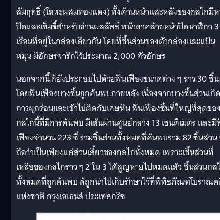
สัมฤทธิ์ (โลหะผสมทองแดง) ทั้งด้านหน้าและหลังของกลไกมีห
ปัดและเข็มชี้สำหรับอ่านผลลัพธ์ หน้าตาคล้ายหน้าปัดนาฬิกา 3
เรือนที่อยู่ในกล่องเดียวกัน โดยที่ชิ้นส่วนของตัวกล่องและแป้น
หมุน มีอักษรจารึกไว้ประมาณ 2,000 ตัวอักษร
นอกจากนี้ ก็ยังประกอบไปด้วยฟันเฟืองขนาดต่าง ๆ ราว 30 ชิ้น
โดยฟันเฟืองบางชิ้นถูกค้นพบภายหลัง เนื่องจากบางชิ้นส่วนเกิ
การผุกร่อนและเข้าไปติดกับเศษหิน ฟันเฟืองชิ้นที่ใหญ่ที่สุดขอ
กลไกนี้ที่มีการค้นพบ มีเส้นผ่านศูนย์กลาง 13 เซนติเมตร และมี
เฟืองจำนวน 223 ซี่ รวมชิ้นส่วนทั้งหมดที่ค้นพบรวม 82 ชิ้นส่วน ซ
ถือว่าเป็นเพียงแค่ส่วนเสี้ยวของกลไกทั้งหมด เพราะเชิ้นส่วนที่
เหลือของกลไกราว ๆ 2 ใน 3 ได้สูญหายไปหมดแล้ว ชิ้นส่วนกล
ทั้งหมดที่ถูกค้นพบ ด้ถูกนำไปเก็บรักษาไว้ที่พิพิธภัณฑ์โบราณค
แห่งชาติ กรุงเอเธนส์ ประเทศกรีซ