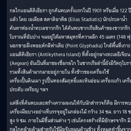
กลไกแอนติคิเธียรา ถูกค้นพบครั้งแรกในปี 1901 หรือเมื่อ 122 ปีท
แล้ว โดย เอเลียส สตาดิอาติส (Elias Stadiatis) นักประดาน้ำ
ค้นหาฟองน้ำทะเลชาวกรีก ได้ค้นพบซากเรือสินค้าของชาวกรีก
โบราณที่อับปาง จมอยู่ใต้มหาสมุทรที่ความลึก 45 เมตร (148 ฟ
นอกชายฝั่งพอยต์กลีฟาเดีย (Point Glyphadia) ใกล้พื้นที่เกาะ
แอนติคิเธียรา (Antikythera Island) ที่ตั้งอยู่กลางทะเลอีเจียน
(Aegean) อันเป็นที่มาของชื่อกลไก ในซากเรือลำนี้ยังมีวัตถุโบ
รวมทั้งสินค้ามากมายอยู่ภายใน ทั้งข้าวของเครื่องใช้
เครื่องปั้นดินเผา รูปปั้นทองสัมฤทธิ์และหินอ่อน เครื่องแก้ว เครื่
ประดับ เหรียญ ฯลฯ
แต่สิ่งที่ค้นพบและสร้างความฉงนให้กับนักสำรวจก็คือ มีการพบ
เครื่องมือบางอย่างที่บรรจุอยู่ในกล่องไม้ กว้าง 34 ซม. ยาว 18 
สูง 9 ซม. ภายในมีชิ้นส่วนต่าง ๆ เช่นโครงสร้างที่มีอักษรจารึก มี
กลไกคล้ายด้ามสำหรับใช้มือจับหมุนด้านข้าง ทั้งหมดทำขึ้นจาก