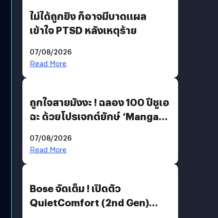
ไม่ได้ถูกยิง ก็อาจมีบาดแผล
เข้าใจ PTSD หลังเหตุร้าย
07/08/2026
Read More
ถูกใจสายมังงะ ! ฉลอง 100 ปีชูเอ
ฉะ ด้วยโปรเจกต์ยักษ์ ‘Manga
Million’ เปิดให้อ่านฟรี 1 ล้านหน้า
07/08/2026
มีภาษาไทยด้วย
Read More
Bose จัดเต็ม ! เปิดตัว
QuietComfort (2nd Gen)
ฟีเจอร์ใหม่เพียบ แต่ราคาเดิม