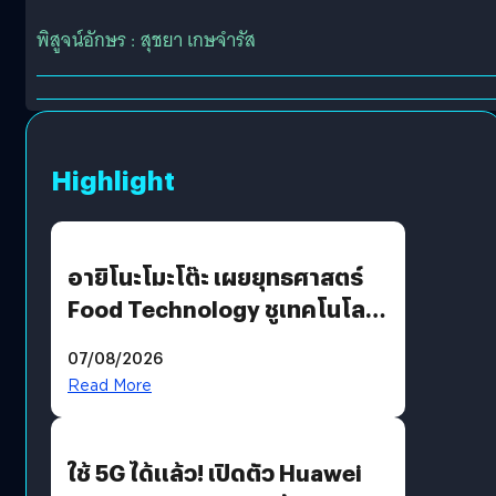
พิสูจน์อักษร : สุชยา เกษจำรัส
Highlight
อายิโนะโมะโต๊ะ เผยยุทธศาสตร์
Food Technology ชูเทคโนโลยี
“AminoScience” เจาะอินไซต์ผู้
07/08/2026
บริโภคและ B2B
Read More
ใช้ 5G ได้แล้ว! เปิดตัว Huawei