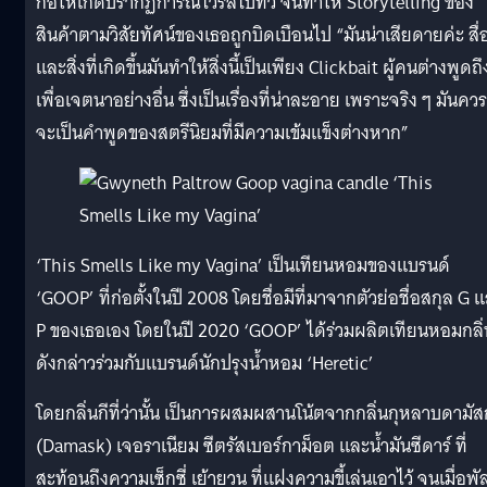
ก่อให้เกิดปรากฏการณ์ไวรัลไปทั่ว จนทำให้ Storytelling ของ
สินค้าตามวิสัยทัศน์ของเธอถูกบิดเบือนไป “มันน่าเสียดายค่ะ สื่
และสิ่งที่เกิดขึ้นมันทำให้สิ่งนี้เป็นเพียง Clickbait ผู้คนต่างพูดถึ
เพื่อเจตนาอย่างอื่น ซึ่งเป็นเรื่องที่น่าละอาย เพราะจริง ๆ มันควร
จะเป็นคำพูดของสตรีนิยมที่มีความเข้มแข็งต่างหาก”
‘This Smells Like my Vagina’ เป็นเทียนหอมของแบรนด์
‘GOOP’ ที่ก่อตั้งในปี 2008 โดยชื่อมีที่มาจากตัวย่อชื่อสกุล G 
P ของเธอเอง โดยในปี 2020 ‘GOOP’ ได้ร่วมผลิตเทียนหอมกลิ่
ดังกล่าวร่วมกับแบรนด์นักปรุงน้ำหอม ‘Heretic’
โดยกลิ่นกีที่ว่านั้น เป็นการผสมผสานโน้ตจากกลิ่นกุหลาบดามัสก
(Damask) เจอราเนียม ซีตรัสเบอร์กาม็อต และน้ำมันซีดาร์ ที่
สะท้อนถึงความเซ็กซี่ เย้ายวน ที่แฝงความขี้เล่นเอาไว้ จนเมื่อพั