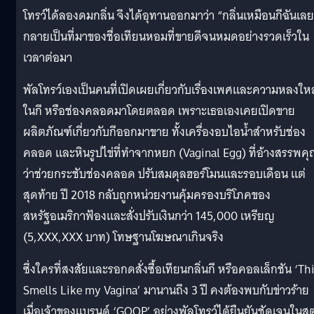
โทรว์ได้ลองดมกลิ่น จึงได้อุทานออกมาว่า “กลิ่นเหมือนกีฉันเลย
กลายเป็นที่มาของชื่อเทียนหอมที่ขายดีจนหมดอย่างรวดเร็วใน
เวลาต่อมา
พัลโทรว์เองเป็นคนที่เปิดเผยเกี่ยวกับเรื่องเพศและความหลงให
ในกี หรือช่องคลอดมาโดยตลอด เพราะเธอเองเคยเปิดขาย
ผลิตภัณฑ์เกี่ยวกับกีออกมาขาย ทั้งเครื่องอบไอน้ำสำหรับช่อง
คลอด และหินรูปไข่ที่ทำจากหยก (Vaginal Egg) ที่อ้างสรรพค
ว่าช่วยกระชับช่องคลอด ปรับสมดุลฮอร์โมนและรอบเดือน แต่
สุดท้าย ปี 2018 กลับถูกหน่วยงานคุ้มครองบริโภคของ
สหรัฐอเมริกาฟ้องและสั่งปรับเงินกว่า 145,000 เหรียญ
(5,XXX,XXX บาท) โทษฐานโฆษณาเกินจริง
ซึ่งใครที่สงสัยและรอกดสั่งซื้อเทียนกลิ่นกี หรือคอลเล็กชัน ‘Th
Smells Like my Vagina’ มานานถึง 3 ปี คงต้องพบกับข่าวร้าย
เมื่อเจ้าของแบรนด์ ‘GOOP’ อย่างพัลโทรว์ได้ยืนยันชัดเจนในส