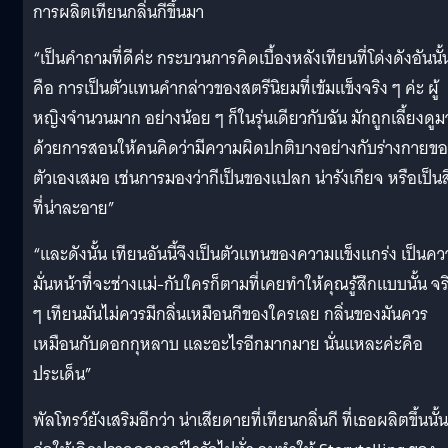
การผลิตเทียนกลิ่นกีขึ้นมา
“เป็นคำถามที่ดีค่ะ กระบวนการคิดเบื้องหลังเทียนที่โด่งดังอันนั้
คือ การเป็นตัวแทนคำกล่าวของสตรีนิยมที่เข้มแข็งจริง ๆ ค่ะ ผู้
หญิงจำนวนมาก อย่างน้อย ๆ ก็ในรุ่นเดียวกับฉัน มักถูกเลี้ยงดูม
ด้วยการสอนให้คนคิดว่ามีความผิดปกติบางอย่างกับร่างกายข
ตัวเองเสมอ เช่นการมองว่ากีเป็นของแปลก น่ารังเกียจ หรือเป็นสิ
ที่น่าละอาย”
“และดังนั้น เทียนอันนี้จึงเป็นตัวแทนของความแข็งแกร่ง เป็นค
มั่นหน้าที่จะช่างแม่-กับใครก็ตามที่เคยทำให้คุณรู้สึกแบบนั้น จร
ๆ เทียนมันไม่ควรมีกลิ่นเหมือนกีของใครเลย กลิ่นของมันควร
เหมือนกับดอกกุหลาบ และอะไรอีกมากมาย นั่นแหละค่ะคือ
ประเด็น”
พัลโทรว์ยังเสริมอีกว่า น่าเสียดายที่เทียนกลิ่นกี ที่เธอผลิตขึ้นนั้น