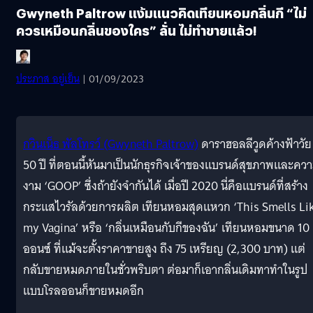
Gwyneth Paltrow แง้มแนวคิดเทียนหอมกลิ่นกี “ไม่
ควรเหมือนกลิ่นของใคร” ลั่น ไม่ทำขายแล้ว!
ประภาส อยู่เย็น
| 01/09/2023
กวินเน็ธ พัลโทรว์ (Gwyneth Paltrow)
ดาราฮอลลีวูดค้างฟ้าวัย
50 ปี ที่ตอนนี้หันมาเป็นนักธุรกิจเจ้าของแบรนด์สุขภาพและคว
งาม ‘GOOP’ ซึ่งถ้ายังจำกันได้ เมื่อปี 2020 นี่คือแบรนด์ที่สร้าง
กระแสไวรัลด้วยการผลิต เทียนหอมสุดแหวก ‘This Smells Li
my Vagina’ หรือ ‘กลิ่นเหมือนกับกีของฉัน’ เทียนหอมขนาด 10
ออนซ์ ที่แม้จะตั้งราคาขายสูง ถึง 75 เหรียญ (2,300 บาท) แต่
กลับขายหมดภายในชั่วพริบตา ต่อมาก็เอากลิ่นเดิมทาทำในรูป
แบบโรลออนก็ขายหมดอีก