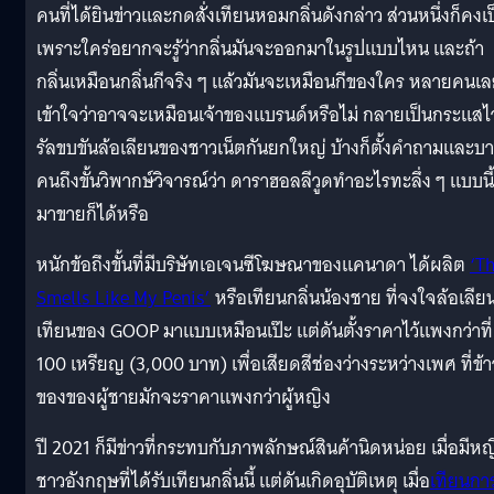
คนที่ได้ยินข่าวและกดสั่งเทียนหอมกลิ่นดังกล่าว ส่วนหนึ่งก็คงเ
เพราะใคร่อยากจะรู้ว่ากลิ่นมันจะออกมาในรูปแบบไหน และถ้า
กลิ่นเหมือนกลิ่นกีจริง ๆ แล้วมันจะเหมือนกีของใคร หลายคนเ
เข้าใจว่าอาจจะเหมือนเจ้าของแบรนด์หรือไม่ กลายเป็นกระแสไ
รัลขบขันล้อเลียนของชาวเน็ตกันยกใหญ่ บ้างก็ตั้งคำถามและบ
คนถึงขั้นวิพากษ์วิจารณ์ว่า ดาราฮอลลีวูดทำอะไรทะลึ่ง ๆ แบบนี้
มาขายก็ได้หรือ
หนักข้อถึงขั้นที่มีบริษัทเอเจนซีโฆษณาของแคนาดา ได้ผลิต
‘T
Smells Like My Penis’
หรือเทียนกลิ่นน้องชาย ที่จงใจล้อเลีย
เทียนของ GOOP มาแบบเหมือนเป๊ะ แต่ดันตั้งราคาไว้แพงกว่าที่
100 เหรียญ (3,000 บาท) เพื่อเสียดสีช่องว่างระหว่างเพศ ที่ข้า
ของของผู้ชายมักจะราคาแพงกว่าผู้หญิง
ปี 2021 ก็มีข่าวที่กระทบกับภาพลักษณ์สินค้านิดหน่อย เมื่อมีหญ
ชาวอังกฤษที่ได้รับเทียนกลิ่นนี้ แต่ดันเกิดอุบัติเหตุ เมื่อ
เทียนกา