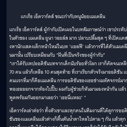
แกเร็ธ เอ็ดวาร์ดส์ ขณะกำกับหนูน้อยแมเดลีน
แกเร็ธ เอ็ดวาร์ดส์ ผู้กำกับเปิดเผยในบทสัมภาษณ์ว่า เขาประทั
ในตัวของ แมเดลีน ยูนา วอยล์ส มาก ปลาบปลื้มสุด ๆ ที่เปิดแคส
งหานักแสดงเด็กหน้าใหม่ในบท ‘แอลฟี’ แล้วการที่ได้ตัวแมเดลี
นมานั้น เปรียบเหมือนกับ “ฝันที่เป็นจริงของผู้กำกับ”
“เราได้รับเทปออดิชันบทจากเด็กนับร้อยทั่วโลก เราก็คัดจนเหลื
70 คน แล้วก็เหลือ 10 คนสุดท้าย ที่เราเรียกตัวจริงมาออดิชัน 
คนแรกที่มาก็คือแมเดลีน การออดิชันของเธอช่างมหัศจรรย์มา
พอเธอออกจากห้องไปปั๊บ ผมกับผู้ช่วยก็หันมามองหน้ากัน แล้ว
พูดพร้อมกันออกมาเลยว่า ‘เธอนี่แหละ’ “
เอ็ดวาร์ดเล่าต่อว่า ทั้งตัวเขาและทุกคนในทีมงานที่ได้ดูการออด
ชันของแมเดลีนแล้วต่างก็ตื้นตันน้ำตาไหลไปตาม ๆ กัน แล้วทุก