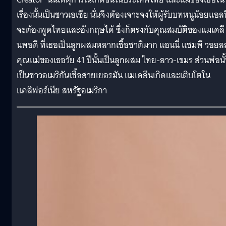
เรื่องนั้นเป็นชาวเอเซีย นั่นจึงต้องเจาะจงให้ผู้รับบทหนูน้อยแอล
จะต้องพูดไทยและอังกฤษได้ ซึ่งก็ตรงกับคุณสมบัติของแมเดลี
นพอดี ที่เธอเป็นลูกผสมหลากเชื้อชาติมาก แอนนี่ แชมพี วอยลส
คุณแม่ของเธอวัย 41 ปีนั้นเป็นลูกผสม ไทย-ลาว-เขมร ส่วนพ่อนั
เป็นชาวอเมริกันเชื้อสายเยอรมัน แมเดลีนเกิดและเติบโตใน
แคลิฟอร์เนีย สหรัฐอเมริกา