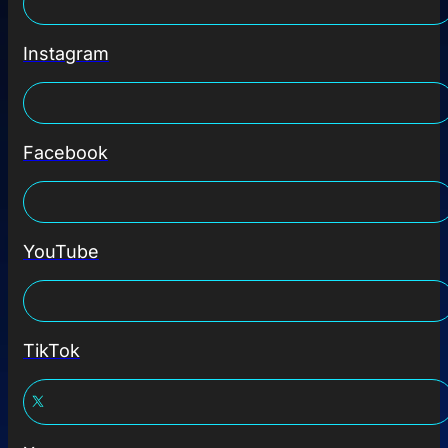
Instagram
Facebook
YouTube
TikTok