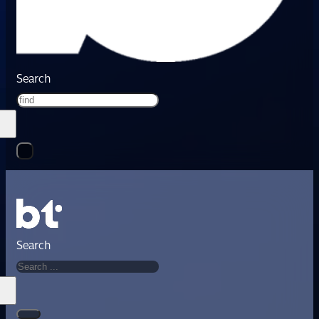
Search
Search