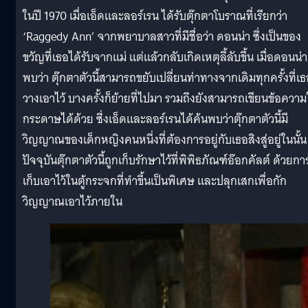
ในปี 1970 เมื่อเอ็ดและลอร์เรน ได้รับตุ๊กตาโบราณที่เรียกว่า
‘Raggedy Ann’ จากพยาบาลสาวที่มีชื่อว่า ดอนน่า ซึ่งเป็นของ
ขวัญที่เธอได้รับจากแม่ แต่แล้วกลับเกิดเหตุลี้ลับขึ้น เมื่อดอนน่า
พบว่า ตุ๊กตาตัวนี้สามารถขยับเปลี่ยนท่าทางจากเดิมทุกครั้งที่เ
วางเอาไว้ บางครั้งก็ย้ายที่ไปมา รวมถึงยังสามารถเขียนข้อควา
กระดาษได้ด้วย ซึ่งเอ็ดและลอร์เรนได้ค้นพบว่าตุ๊กตาตัวนี้มี
วิญญาณของเด็กหญิงคนหนึ่งที่ต้องการอยู่กับเธอสิงสู่อยู่ในนั้น
ปัจจุบันตุ๊กตาตัวนี้ถูกเก็บรักษาไว้ที่พิพิธภัณฑ์อ๊อกคัลต์ ด้วยกา
เก็บเอาไว้ในตู้กระจกที่ทำขึ้นเป็นพิเศษ และปลุกเสกเพื่อกัก
วิญญาณเอาไว้ภายใน