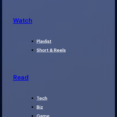
Watch
Playlist
Short & Reels
Read
Tech
Biz
Game