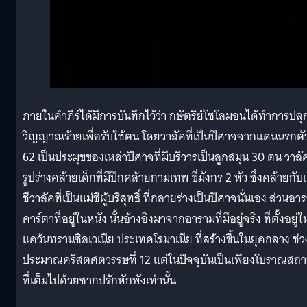
ภายในคำภีร์ได้มีการบันทึกไว้ว่า กษัตริย์โซโลมอนได้ทำการปลุ
วิญญาณร้ายเพื่อรับใช้ตน โดยวาลัคที่เป็นปีศาจจากแดนนรกตัว
62 เป็นประมุขของเหล่าปีศาจที่มีบริวารเป็นลูกสมุน 30 ตน วาลั
รูปร่างคล้ายเด็กที่มีปีกคล้ายกามเทพ ขี่มังกร 2 หัว ซึ่งคล้ายกับ
ชีวาลัคที่เป็นแม่ชีผู้บริสุทธิ์ ที่กลายร่างเป็นปีศาจนั่นเอง ส่วนอา
คาร์ตาที่อยู่ในหนัง นั้นอ้างอิงมาจากอารามที่มีอยู่จริง ที่ตั้งอยู่ใ
แคว้นทรานซิลเวเนีย ประเทศโรมาเนีย ที่สร้างขึ้นในยุคกลาง ช่ว
ประมาณคริสตศตวรรษที่ 12 แต่ในปัจจุบันเป็นเพียงโบราณสถ
ที่เต็มไปด้วยซากปรักหักพังเท่านั้น