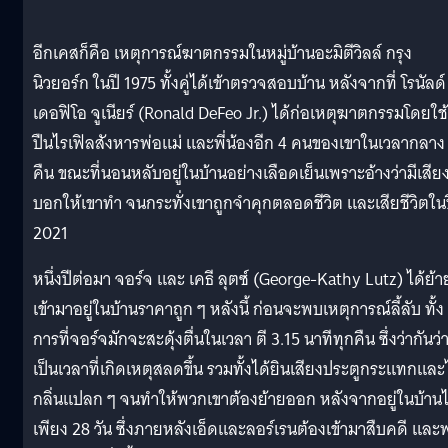
อีกเคสก็คือ เหตุการณ์ฆาตกรรมในหมู่บ้านอะมิตีวิลล์ กรุง
นิวยอร์ก ในปี 1975 ทั้งคู่ได้เข้าตรวจสอบบ้าน หลังจากที่ โรนัลด์
เดอฟิโอ จูเนียร์ (Ronald DeFeo Jr.) ได้ก่อเหตุฆาตกรรมโดยใช้
ปืนไรเฟิลสังหารพ่อแม่ และพี่น้องอีก 4 คนของเขาในเวลากลาง
คืน ขณะที่นอนหลับอยู่ในบ้านอย่างเลือดเย็นเพราะอ้างว่ามีเสีย
บอกให้เขาทำ จนกระทั่งเขาถูกจำคุกตลอดชีวิต และเสียชีวิตใน
2021
หนึ่งปีต่อมา จอร์จ และ เคธี ลุตซ์ (George-Kathy Lutz) ได้ย้า
เข้ามาอยู่ในบ้านราคาถูก ๆ หลังนี้ ก่อนจะพบเหตุการณ์ลี้ลับ ทั้ง
การที่จอร์จมักจะสะดุ้งตื่นในเวลา ตี 3.15 นาทีทุกคืน ซึ่งว่ากันว่
เป็นเวลาที่เกิดเหตุสลดขึ้น รวมทั้งได้ยินเสียงประตูกระแทกและ
กลิ่นแปลก ๆ จนทำให้พวกเขาต้องย้ายออก หลังจากอยู่ในบ้านไ
เพียง 28 วัน ซึ่งภายหลังเอ็ดและลอร์เรนต้องเข้ามาสืบคดี และ