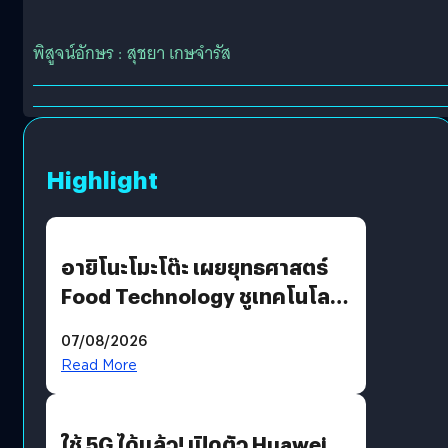
พิสูจน์อักษร : สุชยา เกษจำรัส
Highlight
อายิโนะโมะโต๊ะ เผยยุทธศาสตร์
Food Technology ชูเทคโนโลยี
“AminoScience” เจาะอินไซต์ผู้
07/08/2026
บริโภคและ B2B
Read More
ใช้ 5G ได้แล้ว! เปิดตัว Huawei