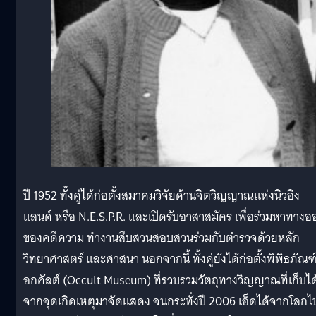
ปี 1952 ทั้งคู่ได้ก่อตั้งสมาคมวิจัยด้านจิตวิญญาณแห่งนิวอิง
แลนด์ หรือ N.E.S.P.R. และเปิดรับอาสาสมัคร เพื่อร่วมหาทางอ
ของคดีความ ทำงานสืบสวนสอบสวนร่วมกับตำรวจด้วยหลัก
วิทยาศาสตร์ และศาสนา นอกจากนี้ ทั้งคู่ยังได้ก่อตั้งพิพิธภัณฑ์
อกคัลต์ (Occult Museum) ที่รวบรวมวัตถุทางวิญญาณที่เก็บได
จากจุดเกิดเหตุมาจัดแสดง จนกระทั่งปี 2006 เอ็ดได้จากโลกไ