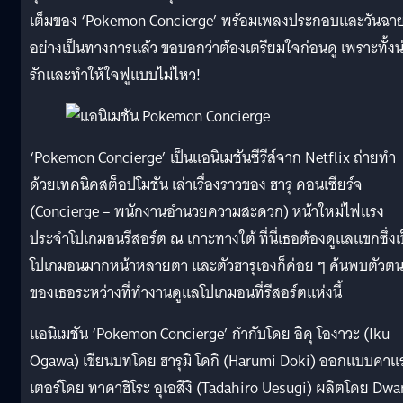
เต็มของ ‘Pokemon Concierge’ พร้อมเพลงประกอบและวันฉา
อย่างเป็นทางการแล้ว ขอบอกว่าต้องเตรียมใจก่อนดู เพราะทั้งน
รักและทำให้ใจฟูแบบไม่ไหว!
‘Pokemon Concierge’ เป็นแอนิเมชันซีรีส์จาก Netflix ถ่ายทำ
ด้วยเทคนิคสต็อปโมชัน เล่าเรื่องราวของ ฮารุ คอนเซียร์จ
(Concierge – พนักงานอำนวยความสะดวก) หน้าใหม่ไฟแรง
ประจำโปเกมอนรีสอร์ต ณ เกาะทางใต้ ที่นี่เธอต้องดูแลแขกซึ่งเ
โปเกมอนมากหน้าหลายตา และตัวฮารุเองก็ค่อย ๆ ค้นพบตัวต
ของเธอระหว่างที่ทำงานดูแลโปเกมอนที่รีสอร์ตแห่งนี้
แอนิเมชัน ‘Pokemon Concierge’ กำกับโดย อิคุ โองาวะ (Iku
Ogawa) เขียนบทโดย ฮารุมิ โดกิ (Harumi Doki) ออกแบบคาแ
เตอร์โดย ทาดาฮิโระ อุเอสึงิ (Tadahiro Uesugi) ผลิตโดย Dwa