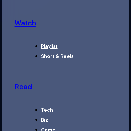
Watch
Playlist
Short & Reels
Read
Tech
Biz
Game