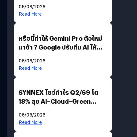
อีกฝั่งไม่ตอบโต้ แต่ฟ้องต่อ
06/08/2026
Read More
หรือนี่ทำให้ Gemini Pro ตัวใหม่
มาช้า ? Google ปรับทีม AI ให้
Demis Hassabis ลุยพัฒนา
06/08/2026
AGI
Read More
SYNNEX โชว์กำไร Q2/69 โต
18% ลุย AI–Cloud–Green
Energy สร้างฐาน Recurring
06/08/2026
Revenue เร่งเครื่อง New
Read More
Growth Engine พร้อมจ่าย
ปันผล 0.10 บาท/หุ้น