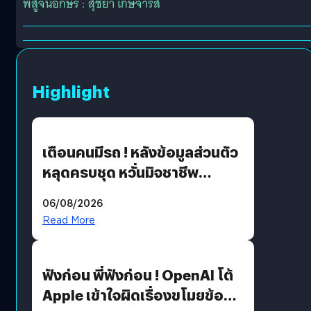
พิสูจน์อักษร : สุชยา เกษจำรัส
Highlight
เตือนคนมีรถ ! หลังข้อมูลส่วนตัว
หลุดครบชุด หวั่นมิจชาชีพ
สวมรอย ล่าสุดพบแล้วเกิดจาก
06/08/2026
รหัสผ่านหลุด ไม่ใช่แฮ็กเกอร์
Read More
ฟังก่อน พี่ฟังก่อน ! OpenAI โต้
Apple เข้าใจผิดเรื่องขโมยข้อมูล