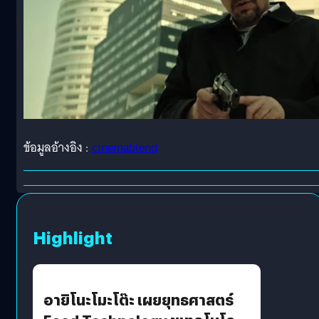
ข้อมูลอ้างอิง :
cinemablend
Highlight
อายิโนะโมะโต๊ะ เผยยุทธศาสตร์