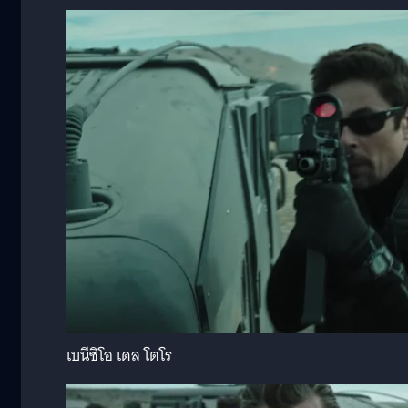
เบนีซิโอ เดล โตโร