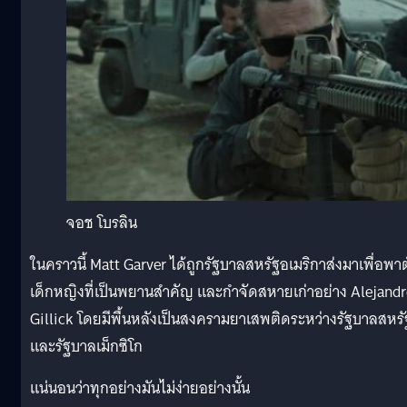
จอช โบรลิน
ในคราวนี้ Matt Garver ได้ถูกรัฐบาลสหรัฐอเมริกาส่งมาเพื่อพาต
เด็กหญิงที่เป็นพยานสำคัญ และกำจัดสหายเก่าอย่าง Alejand
Gillick โดยมีพื้นหลังเป็นสงครามยาเสพติดระหว่างรัฐบาลสหร
และรัฐบาลเม็กซิโก
แน่นอนว่าทุกอย่างมันไม่ง่ายอย่างนั้น